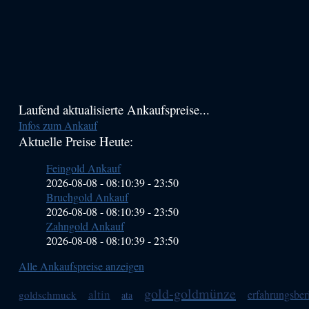
Haupt-
Laufend aktualisierte Ankaufspreise...
Infos zum Ankauf
Sidebar
Aktuelle Preise Heute:
(Primary)
Feingold Ankauf
2026-08-08 - 08:10:39
-
23:50
Bruchgold Ankauf
2026-08-08 - 08:10:39
-
23:50
Zahngold Ankauf
2026-08-08 - 08:10:39
-
23:50
Alle Ankaufspreise anzeigen
gold-goldmünze
altin
erfahrungsber
goldschmuck
ata