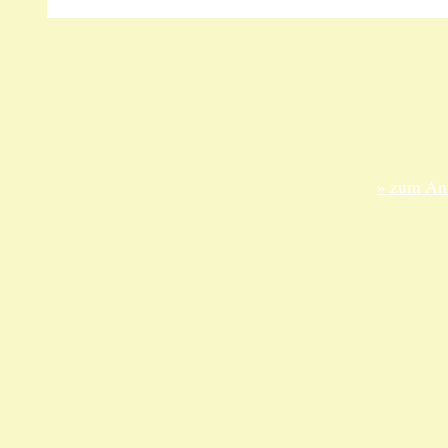
Unsere 
ANKA Ede
gesellsch
Felix-Dah
70597 Stu
» zum Anf