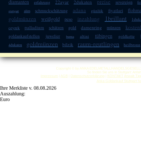
preise
diamanten
22ayar
2dukaten
sovereign
erfahrung
fe
adana
flohma
fiyatlari
schmuckschätzung
günlük
alim
stuttgart
1brillant
goldmünzen
inzahlung
weißgold
peso
1duk
kosten
palladium
damenring
schätzen
gold
münzen
ceyrek
tübingen
goldankaufstellen
juwelier
altini
goldkette
burma
goldmünzen
raum-reutlingen
bilzik
heilbronn
4dukaten
Copyright © by ANKA EDELMETALLHANDELSGESELLSCHAF
So finden Sie uns in Stuttgart: Anf
Impressum
|
AGB
|
Datenschutzerklärung
|
KONTAKT
Anwalt-Tip
Anka Goldankauf Stuttgart
h
Ihre Merkliste v. 08.08.2026
Auszahlung:
Euro