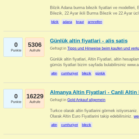
Bilzik Adana burma bilezik fiyatlari ve modelleri, 
Bilezik, 22 Ayar ikili Burma Bilezik ve 22 Ayar 
bilzik
adana
braut
armreifen
Günlük altin fiyatlari - alis satis
0
5306
Gefragt in
Tipps und Hinweise beim kaufen und verk
Punkte
Aufrufe
Günlük altin fiyatlari, Altin Fiyatlari, altin hesapla
gümüs fiyatlari bizim sayfada bulabilirsiniz www.
altin
cumhuriyet
bilezik
günlük
Almanya Altin Fiyatlari - Canli Altin F
0
16229
Gefragt in
Gold Ankauf allgemein
Punkte
Aufrufe
Turkce olarak altin fiyatlarini görmek istiyorsaniz.
Olarak Altin Euro Fiyatlarini takip edebilirsiniz.
we
altin
cumhuriyet
bilezik