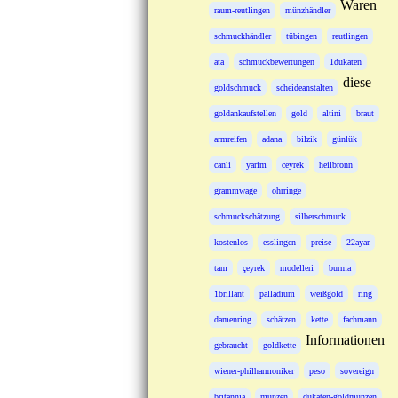
Waren
raum-reutlingen
münzhändler
schmuckhändler
tübingen
reutlingen
ata
schmuckbewertungen
1dukaten
diese
goldschmuck
scheideanstalten
goldankaufstellen
gold
altini
braut
armreifen
adana
bilzik
günlük
canli
yarim
ceyrek
heilbronn
grammwage
ohrringe
schmuckschätzung
silberschmuck
kostenlos
esslingen
preise
22ayar
tam
çeyrek
modelleri
burma
1brillant
palladium
weißgold
ring
damenring
schätzen
kette
fachmann
Informationen
gebraucht
goldkette
wiener-philharmoniker
peso
sovereign
britannia
münzen
dukaten-goldmünzen