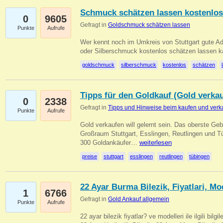
Schmuck schätzen lassen kostenlos
0
9605
Gefragt in
Goldschmuck schätzen lassen
Punkte
Aufrufe
Wer kennt noch im Umkreis von Stuttgart gute 
oder Silberschmuck kostenlos schätzen lassen 
goldschmuck
silberschmuck
kostenlos
schätzen
Tipps für den Goldkauf (Gold verka
0
2338
Gefragt in
Tipps und Hinweise beim kaufen und verk
Punkte
Aufrufe
Gold verkaufen will gelernt sein. Das oberste Gebo
Großraum Stuttgart, Esslingen, Reutlingen und T
300 Goldankäufer…
weiterlesen
preise
stuttgart
esslingen
reutlingen
tübingen
22 Ayar Burma Bilezik, Fiyatlari, Mo
1
6766
Gefragt in
Gold Ankauf allgemein
Punkte
Aufrufe
22 ayar bilezik fiyatlar? ve modelleri ile ilgili bilg