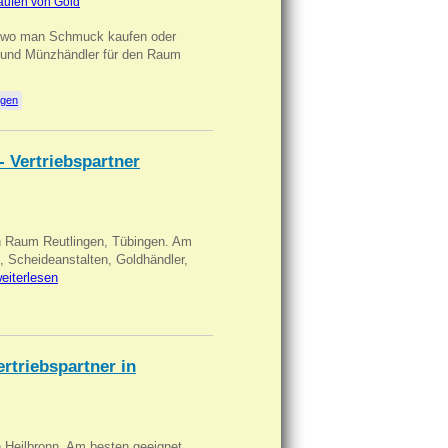
aufen von Gold
n wo man Schmuck kaufen oder
, und Münzhändler für den Raum
ngen
- Vertriebspartner
in Raum Reutlingen, Tübingen. Am
, Scheideanstalten, Goldhändler,
eiterlesen
triebspartner in
n Heilbronn. Am besten geeignet