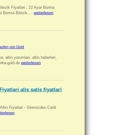
Bilezik Fiyatlari , 22 Ayar Burma
üclü Burma Bilezik.…
weiterlesen
aufen von Gold
ma, altin yorumlari, altin haberleri,
anka-gold.de
weiterlesen
iyatlari alis satis fiyatlari
 Altin Fiyatlari - Sitemizden Canli
iterlesen