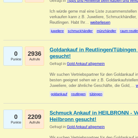
Gefragt in
Tipps und Hinweise beim kaufen und verk
Ich würde gerne mal eine Liste zusammenstelle
verkaufen kann z.B. Juweliere, Schmuckhändler
Reutlingen. Habt Ihr…
weiterlesen
juweliere
schmuckhändler
münzhändler
raum-reutli
Goldankauf in Reutlingen/Tübingen 
0
2936
gesucht!
Punkte
Aufrufe
Gefragt in
Gold Ankauf allgemein
Wir suchen Vertriebspartner für den Goldankauf 
besten geeignet sehen wir z.B. Goldankaufstellen
Juweliere, oder ähnliche Geschäfte, die Gold,…
w
goldankauf
reutlingen
tübingen
Schmuck Ankauf in HEILBRONN - Ver
0
2209
Heilbronn gesucht!
Punkte
Aufrufe
Gefragt in
Gold Ankauf allgemein
Wir suchen Vertriebspartner für den Goldankauf i