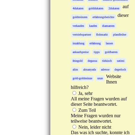
auf
4dukaten
golddukaten
2dukaten
dieser
goldmünzen
erfahrungsberichte
verkaufen
kaufen
diamanten
vertriebspartner
flohmarkt
pfandleiher
inzahlung
erfahrung
lassen
ankaufspreise
tipps
goldbarren
feingold
degussa
türkisch
satimi
alim
almanyada
adresse
degerloch
Website
gold-goldmünze
unze
Ihnen
hilfreich?
Ja, sehr
All meine Fragen wurden auf
dieser Seite beantwortet.
Zum Teil
Meine Fragen wurden nur
teilweise beantwortet.
Nein, leider nicht
Das was ich suchte, konnte ich