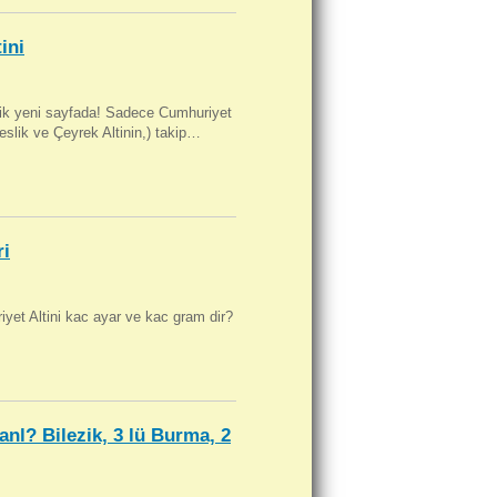
ini
artik yeni sayfada! Sadece Cumhuriyet
Beslik ve Çeyrek Altinin,) takip…
ri
yet Altini kac ayar ve kac gram dir?
anl? Bilezik, 3 lü Burma, 2