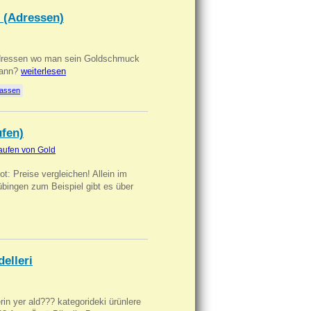
 (Adressen)
Adressen wo man sein Goldschmuck
kann?
weiterlesen
lassen
ufen)
aufen von Gold
t: Preise vergleichen! Allein im
übingen zum Beispiel gibt es über
delleri
ilerin yer ald??? kategorideki ürünlere