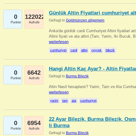
Günlük Altin Fiyatlari cumhuriyet alt
0
122022
Gefragt in
Goldmünzen allgemein
Punkte
Aufrufe
Anka'da günlük canli Cumhuriyet Altini fiyatlari 
Altini fiyati ve ata altini (Tam, Yarim, Iki Bucuk, 
weiterlesen
cumhuriyet
canli
altini
çeyrek
bilezik
Hangi Altin Kaç Ayar? - Altin Fiyatla
0
6642
Gefragt in
Burma Bilezik
Punkte
Aufrufe
Altin Nasil hesaplanir? Yarim, Tam ve Ata Cumhuri
weiterlesen
yarim
tam
ata
cumhuriyet
22 Ayar Bilezik, Burma Bilezik, Osm
0
6954
li Burma
Punkte
Aufrufe
Gefragt in
Burma Bilezik