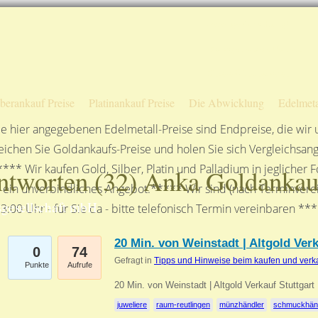
Sofortige Auszahlung!
Das sagen unsere Kunden
Unsere Öffnungszeiten
lberankauf Preise
Platinankauf Preise
Die Abwicklung
Edelmeta
e hier angegebenen Edelmetall-Preise sind Endpreise, die wir
ichen Sie Goldankaufs-Preise und holen Sie sich Vergleichsang
**** Wir kaufen Gold, Silber, Platin und Palladium in jeglicher
ntworten (
32
) Anka Goldankau
n ein unverbindliches Angebot.***** Wir sind (nach Terminverei
gesellschaft mbH
3:00 Uhr - für Sie da - bitte telefonisch Termin vereinbaren **
20 Min. von Weinstadt | Altgold Ver
0
74
Gefragt in
Tipps und Hinweise beim kaufen und verk
Punkte
Aufrufe
20 Min. von Weinstadt | Altgold Verkauf Stuttgar
juweliere
raum-reutlingen
münzhändler
schmuckhän