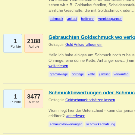
sehen wir z.B. Goldankaufstellen, Scheideanstalt
ähnliche Geschäfte, die mit Goldschmuck oder
schmuck
ankauf
heilbronn
vertriebspartner
Gebrauchten Goldschmuck wo verk
1
2188
Gefragt in
Gold Ankauf allgemein
Punkte
Aufrufe
Hallo ich habe einiges am Schmuck noch zuhause
Ohrringe, eine dünne Kette, Anhänger usw....) ei
weiterlesen
grammwage
ohrringe
kette
juwelier
verkaufen
Schmuckbewertungen oder Schmuc
1
3477
Gefragt in
Goldschmuck schätzen lassen
Punkte
Aufrufe
Worin liegt hier der Unterschied - kann das jeman
erklären?
weiterlesen
schmuckbewertungen
schmuckschätzung