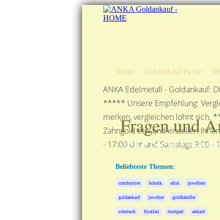
Home
Goldankauf Preise
Si
ANKA Edelmetall - Goldankauf: Di
***** Unsere Empfehlung: Vergle
merken, vergleichen lohnt sich. *
Fragen und A
Zahngold etc. und erstellen Ihne
ANKA Edelmetallhandels
- 17:00 Uhr und Samstags 9:00 - 1
Beliebteste Themen:
cumhuriyet
bilezik
altin
juweliere
goldankauf
juwelier
goldhändler
schmuck
fiyatlari
stuttgart
ankauf