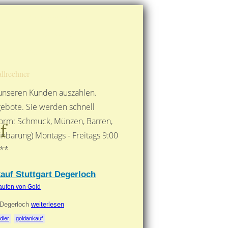
Route berechnen
So finden Sie uns
Gold mit der Post senden
llrechner
 unseren Kunden auszahlen.
ebote. Sie werden schnell
 Form: Schmuck, Münzen, Barren,
f
nbarung) Montags - Freitags 9:00
***
kauf Stuttgart Degerloch
aufen von Gold
t Degerloch
weiterlesen
dler
goldankauf