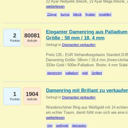
22 Ayar Hediyelik Bilezik, 22 Ayar Mega Bilezik
weiterlesen
22ayar
burma
bilezik
fiyatlari
modelleri
Eleganter Damenring aus Palladium 
2
80081
Größe : 58 mm / 18, 4 mm
Punkte
Aufrufe
Gefragt in
Diamanten verkaufen
Preis:135,- EUR Verhandlungsbasis Standort:D-85
Damenring Größe: 58mm / 18,4 mm (Innen-Umfang
333er Gold / 500er-Palladium. Breite: 4 mm Stä
damenring
palladium
gold
1brillant
Damenring mit Brillant zu verkaufe
1
1904
Gefragt in
Diamanten verkaufen
Punkte
Aufrufe
Wunderschöner Ring aus Weißgold mit 14 echten 
ein echter Traum, damit fühlt man sich wie eine kl
weiterlesen
ring
weißgold
diamanten