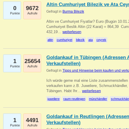
Altin Cumhuriyet Bilezik ve Ata Ceyr
0
9672
Gefragt in
Burma Bilezik
Punkte
Aufrufe
Altin ve Cumhuriyet Fiyatlar? Euro (Bugün 10.01.20
Cumhuriyet Beslik Altin (22 Karat) = 864,39  Cumh
432,19…
weiterlesen
altin
cumhuriyet
bilezik
ata
ceyrek
Goldankauf in Tübingen (Adressen A
1
25654
Verkaufstellen)
Punkte
Aufrufe
Gefragt in
Tipps und Hinweise beim kaufen und verk
Ich würde gerne mal eine Liste zusammenstelle
verkaufen kann z.B. Juweliere, Schmuckhändler
Tübingen. Habt Ihr…
weiterlesen
juweliere
raum-reutlingen
münzhändler
schmuckhän
Goldankauf in Reutlingen (Adressen
1
4491
Verkaufstellen)
Punkte
Aufrufe