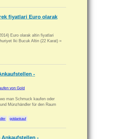
ek fiyatlari Euro olarak
14) Euro olarak altin fiyatlari
uriyet Iki Bucuk Altin (22 Karat) =
nkaufstellen -
aufen von Gold
n wo man Schmuck kaufen oder
, und Münzhändler für den Raum
dler
goldankauf
 Ankaufstellen -