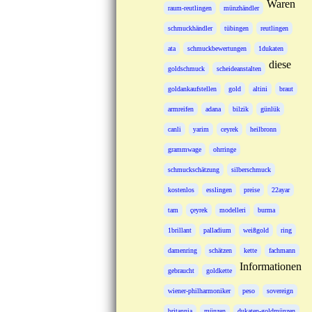
Waren
raum-reutlingen
münzhändler
schmuckhändler
tübingen
reutlingen
ata
schmuckbewertungen
1dukaten
diese
goldschmuck
scheideanstalten
goldankaufstellen
gold
altini
braut
armreifen
adana
bilzik
günlük
canli
yarim
ceyrek
heilbronn
grammwage
ohrringe
schmuckschätzung
silberschmuck
kostenlos
esslingen
preise
22ayar
tam
çeyrek
modelleri
burma
1brillant
palladium
weißgold
ring
damenring
schätzen
kette
fachmann
Informationen
gebraucht
goldkette
wiener-philharmoniker
peso
sovereign
britannia
münzen
dukaten-goldmünzen