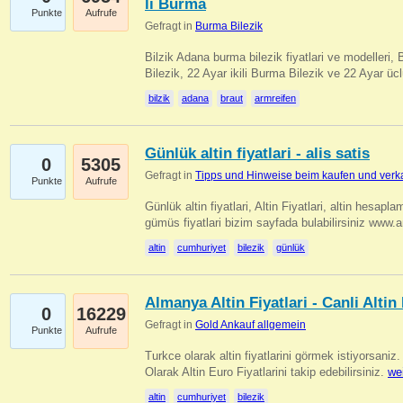
li Burma
Punkte
Aufrufe
Gefragt in
Burma Bilezik
Bilzik Adana burma bilezik fiyatlari ve modelleri, 
Bilezik, 22 Ayar ikili Burma Bilezik ve 22 Ayar 
bilzik
adana
braut
armreifen
Günlük altin fiyatlari - alis satis
0
5305
Gefragt in
Tipps und Hinweise beim kaufen und verk
Punkte
Aufrufe
Günlük altin fiyatlari, Altin Fiyatlari, altin hesapla
gümüs fiyatlari bizim sayfada bulabilirsiniz www.
altin
cumhuriyet
bilezik
günlük
Almanya Altin Fiyatlari - Canli Altin F
0
16229
Gefragt in
Gold Ankauf allgemein
Punkte
Aufrufe
Turkce olarak altin fiyatlarini görmek istiyorsaniz.
Olarak Altin Euro Fiyatlarini takip edebilirsiniz.
we
altin
cumhuriyet
bilezik