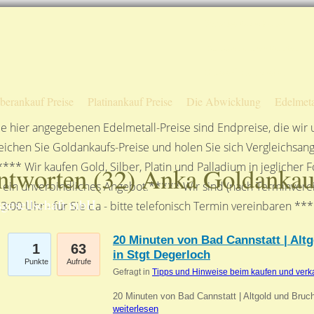
Sofortige Auszahlung!
Das sagen unsere Kunden
Unsere Öffnungszeiten
lberankauf Preise
Platinankauf Preise
Die Abwicklung
Edelmeta
e hier angegebenen Edelmetall-Preise sind Endpreise, die wir
ichen Sie Goldankaufs-Preise und holen Sie sich Vergleichsang
**** Wir kaufen Gold, Silber, Platin und Palladium in jeglicher
ntworten (
32
) Anka Goldankau
n ein unverbindliches Angebot.***** Wir sind (nach Terminverei
gesellschaft mbH
3:00 Uhr - für Sie da - bitte telefonisch Termin vereinbaren **
20 Minuten von Bad Cannstatt | Alt
1
63
in Stgt Degerloch
Punkte
Aufrufe
Gefragt in
Tipps und Hinweise beim kaufen und verk
20 Minuten von Bad Cannstatt | Altgold und Bruc
weiterlesen