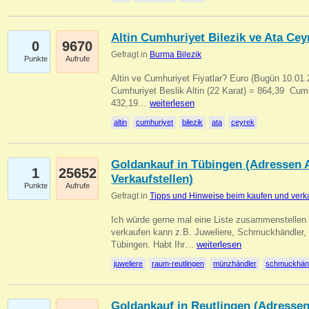
Altin Cumhuriyet Bilezik ve Ata Ceyr
0
9670
Gefragt in
Burma Bilezik
Punkte
Aufrufe
Altin ve Cumhuriyet Fiyatlar? Euro (Bugün 10.01.20
Cumhuriyet Beslik Altin (22 Karat) = 864,39  Cumh
432,19…
weiterlesen
altin
cumhuriyet
bilezik
ata
ceyrek
Goldankauf in Tübingen (Adressen A
1
25652
Verkaufstellen)
Punkte
Aufrufe
Gefragt in
Tipps und Hinweise beim kaufen und verk
Ich würde gerne mal eine Liste zusammenstelle
verkaufen kann z.B. Juweliere, Schmuckhändler
Tübingen. Habt Ihr…
weiterlesen
juweliere
raum-reutlingen
münzhändler
schmuckhän
Goldankauf in Reutlingen (Adressen