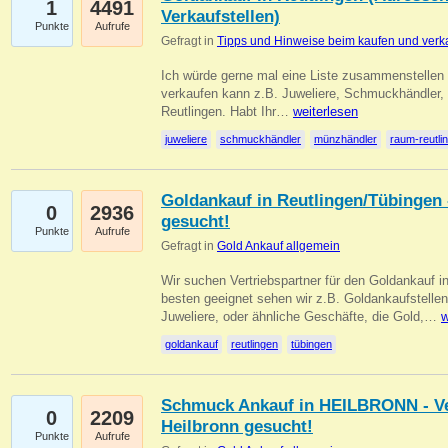
1
4491
Verkaufstellen)
Punkte
Aufrufe
Gefragt in
Tipps und Hinweise beim kaufen und verk
Ich würde gerne mal eine Liste zusammenstelle
verkaufen kann z.B. Juweliere, Schmuckhändler
Reutlingen. Habt Ihr…
weiterlesen
juweliere
schmuckhändler
münzhändler
raum-reutli
Goldankauf in Reutlingen/Tübingen 
0
2936
gesucht!
Punkte
Aufrufe
Gefragt in
Gold Ankauf allgemein
Wir suchen Vertriebspartner für den Goldankauf 
besten geeignet sehen wir z.B. Goldankaufstellen
Juweliere, oder ähnliche Geschäfte, die Gold,…
w
goldankauf
reutlingen
tübingen
Schmuck Ankauf in HEILBRONN - Ver
0
2209
Heilbronn gesucht!
Punkte
Aufrufe