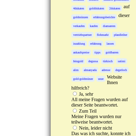
auf
4dukaten
golddukaten
2dukaten
dieser
goldmünzen
erfahrungsberichte
verkaufen
kaufen
diamanten
vertriebspartner
flohmarkt
pfandleiher
inzahlung
erfahrung
lassen
ankaufspreise
tipps
goldbarren
feingold
degussa
türkisch
satimi
alim
almanyada
adresse
degerloch
Website
gold-goldmünze
unze
Ihnen
hilfreich?
Ja, sehr
All meine Fragen wurden auf
dieser Seite beantwortet.
Zum Teil
Meine Fragen wurden nur
teilweise beantwortet.
Nein, leider nicht
Das was ich suchte, konnte ich