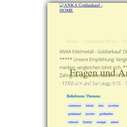
Home
Goldankauf Preise
Si
ANKA Edelmetall - Goldankauf: Di
***** Unsere Empfehlung: Vergle
merken, vergleichen lohnt sich. *
Fragen und A
Zahngold etc. und erstellen Ihne
ANKA Edelmetallhandels
- 17:00 Uhr und Samstags 9:00 - 1
Beliebteste Themen:
cumhuriyet
bilezik
altin
juweliere
goldankauf
juwelier
goldhändler
schmuck
fiyatlari
stuttgart
ankauf