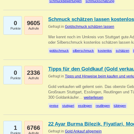
schmuckbewertungen
schmuckschätzung
Schmuck schätzen lassen kostenlos
0
9605
Gefragt in
Goldschmuck schätzen lassen
Punkte
Aufrufe
Wer kennt noch im Umkreis von Stuttgart gute 
oder Silberschmuck kostenlos schätzen lassen 
goldschmuck
silberschmuck
kostenlos
schätzen
Tipps für den Goldkauf (Gold verka
0
2336
Gefragt in
Tipps und Hinweise beim kaufen und verk
Punkte
Aufrufe
Gold verkaufen will gelernt sein. Das oberste Gebo
Großraum Stuttgart, Esslingen, Reutlingen und T
300 Goldankäufer…
weiterlesen
preise
stuttgart
esslingen
reutlingen
tübingen
22 Ayar Burma Bilezik, Fiyatlari, Mo
1
6766
Gefragt in
Gold Ankauf allgemein
Punkte
Aufrufe