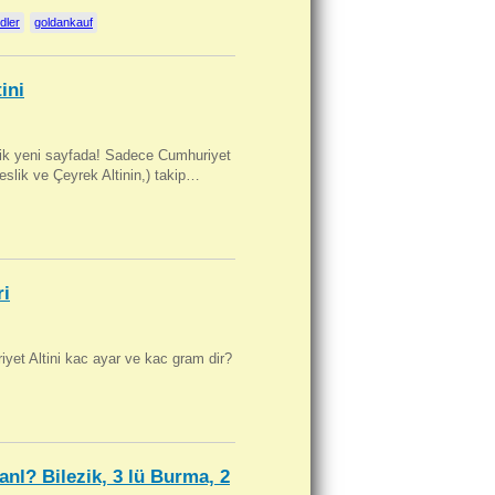
dler
goldankauf
ini
artik yeni sayfada! Sadece Cumhuriyet
Beslik ve Çeyrek Altinin,) takip…
ri
yet Altini kac ayar ve kac gram dir?
anl? Bilezik, 3 lü Burma, 2