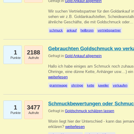
Gefragt in
Gold Ankauf allgemein
Wir suchen Vertriebspartner für den Goldankauf i
sehen wir z.B. Goldankaufstellen, Scheideanstalt
ähnliche Geschäfte, die mit Goldschmuck oder
schmuck
ankauf
heilbronn
vertriebspartner
Gebrauchten Goldschmuck wo verk
1
2188
Gefragt in
Gold Ankauf allgemein
Punkte
Aufrufe
Hallo ich habe einiges am Schmuck noch zuhause
Ohrringe, eine dünne Kette, Anhänger usw....) ei
weiterlesen
grammwage
ohrringe
kette
juwelier
verkaufen
Schmuckbewertungen oder Schmuc
1
3477
Gefragt in
Goldschmuck schätzen lassen
Punkte
Aufrufe
Worin liegt hier der Unterschied - kann das jeman
erklären?
weiterlesen