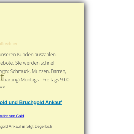
Route berechnen
So finden Sie uns
Gold mit der Post senden
llrechner
 unseren Kunden auszahlen.
ebote. Sie werden schnell
 Form: Schmuck, Münzen, Barren,
f
nbarung) Montags - Freitags 9:00
***
gold und Bruchgold Ankauf
aufen von Gold
hgold Ankauf in Stgt Degerloch