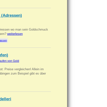
 (Adressen)
Adressen wo man sein Goldschmuck
kann?
weiterlesen
lassen
ufen)
aufen von Gold
t: Preise vergleichen! Allein im
übingen zum Beispiel gibt es über
delleri