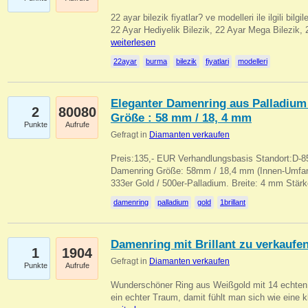
22 ayar bilezik fiyatlar? ve modelleri ile ilgili bilg
22 Ayar Hediyelik Bilezik, 22 Ayar Mega Bilezik
weiterlesen
22ayar
burma
bilezik
fiyatlari
modelleri
Eleganter Damenring aus Palladium 
2
80080
Größe : 58 mm / 18, 4 mm
Punkte
Aufrufe
Gefragt in
Diamanten verkaufen
Preis:135,- EUR Verhandlungsbasis Standort:D-85
Damenring Größe: 58mm / 18,4 mm (Innen-Umfang
333er Gold / 500er-Palladium. Breite: 4 mm Stä
damenring
palladium
gold
1brillant
Damenring mit Brillant zu verkaufe
1
1904
Gefragt in
Diamanten verkaufen
Punkte
Aufrufe
Wunderschöner Ring aus Weißgold mit 14 echten 
ein echter Traum, damit fühlt man sich wie eine kl