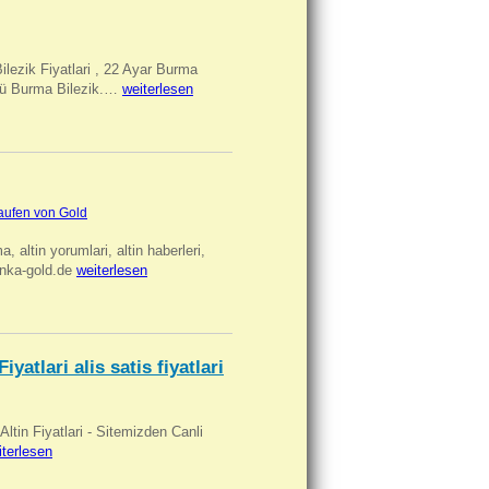
Bilezik Fiyatlari , 22 Ayar Burma
üclü Burma Bilezik.…
weiterlesen
aufen von Gold
ma, altin yorumlari, altin haberleri,
anka-gold.de
weiterlesen
iyatlari alis satis fiyatlari
 Altin Fiyatlari - Sitemizden Canli
iterlesen