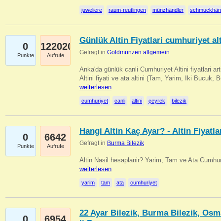
juweliere
raum-reutlingen
münzhändler
schmuckhän
Günlük Altin Fiyatlari cumhuriyet alt
0
122020
Gefragt in
Goldmünzen allgemein
Punkte
Aufrufe
Anka'da günlük canli Cumhuriyet Altini fiyatlari 
Altini fiyati ve ata altini (Tam, Yarim, Iki Bucuk, 
weiterlesen
cumhuriyet
canli
altini
çeyrek
bilezik
Hangi Altin Kaç Ayar? - Altin Fiyatla
0
6642
Gefragt in
Burma Bilezik
Punkte
Aufrufe
Altin Nasil hesaplanir? Yarim, Tam ve Ata Cumhuri
weiterlesen
yarim
tam
ata
cumhuriyet
22 Ayar Bilezik, Burma Bilezik, Osm
0
6954