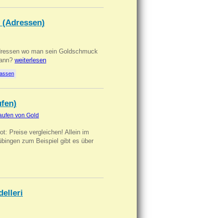
 (Adressen)
Adressen wo man sein Goldschmuck
kann?
weiterlesen
lassen
ufen)
aufen von Gold
t: Preise vergleichen! Allein im
übingen zum Beispiel gibt es über
delleri