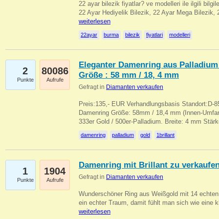
22 ayar bilezik fiyatlar? ve modelleri ile ilgili bilg
22 Ayar Hediyelik Bilezik, 22 Ayar Mega Bilezik
weiterlesen
22ayar
burma
bilezik
fiyatlari
modelleri
Eleganter Damenring aus Palladium 
2
80086
Größe : 58 mm / 18, 4 mm
Punkte
Aufrufe
Gefragt in
Diamanten verkaufen
Preis:135,- EUR Verhandlungsbasis Standort:D-85
Damenring Größe: 58mm / 18,4 mm (Innen-Umfang
333er Gold / 500er-Palladium. Breite: 4 mm Stä
damenring
palladium
gold
1brillant
Damenring mit Brillant zu verkaufe
1
1904
Gefragt in
Diamanten verkaufen
Punkte
Aufrufe
Wunderschöner Ring aus Weißgold mit 14 echten 
ein echter Traum, damit fühlt man sich wie eine kl
weiterlesen