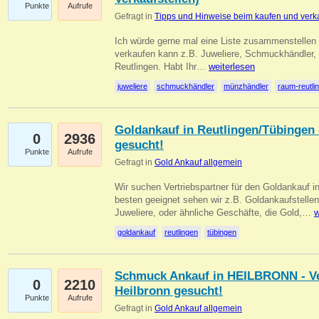
Punkte
Aufrufe
Gefragt in
Tipps und Hinweise beim kaufen und verk
Ich würde gerne mal eine Liste zusammenstelle
verkaufen kann z.B. Juweliere, Schmuckhändler
Reutlingen. Habt Ihr…
weiterlesen
juweliere
schmuckhändler
münzhändler
raum-reutli
Goldankauf in Reutlingen/Tübingen 
0
2936
gesucht!
Punkte
Aufrufe
Gefragt in
Gold Ankauf allgemein
Wir suchen Vertriebspartner für den Goldankauf 
besten geeignet sehen wir z.B. Goldankaufstellen
Juweliere, oder ähnliche Geschäfte, die Gold,…
w
goldankauf
reutlingen
tübingen
Schmuck Ankauf in HEILBRONN - Ver
0
2210
Heilbronn gesucht!
Punkte
Aufrufe
Gefragt in
Gold Ankauf allgemein