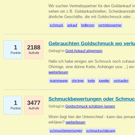
Wir suchen Vertriebspartner für den Goldankauf i
sehen wir z.B. Goldankaufstellen, Scheideanstalt
ähnliche Geschäfte, die mit Goldschmuck oder
schmuck
ankauf
heilbronn
vertriebspartner
Gebrauchten Goldschmuck wo verk
1
2188
Gefragt in
Gold Ankauf allgemein
Punkte
Aufrufe
Hallo ich habe einiges am Schmuck noch zuhause
Ohrringe, eine dünne Kette, Anhänger usw....) ei
weiterlesen
grammwage
ohrringe
kette
juwelier
verkaufen
Schmuckbewertungen oder Schmuc
1
3477
Gefragt in
Goldschmuck schätzen lassen
Punkte
Aufrufe
Worin liegt hier der Unterschied - kann das jeman
erklären?
weiterlesen
schmuckbewertungen
schmuckschätzung