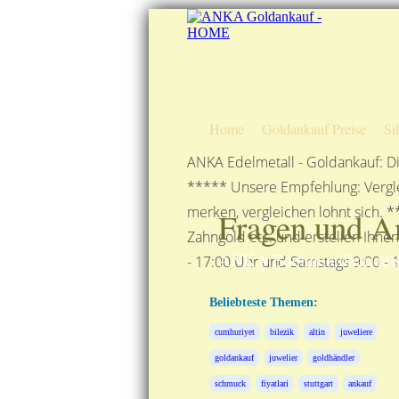
Home
Goldankauf Preise
Si
ANKA Edelmetall - Goldankauf: Di
***** Unsere Empfehlung: Vergle
merken, vergleichen lohnt sich. *
Fragen und A
Zahngold etc. und erstellen Ihne
ANKA Edelmetallhandels
- 17:00 Uhr und Samstags 9:00 - 1
Beliebteste Themen:
cumhuriyet
bilezik
altin
juweliere
goldankauf
juwelier
goldhändler
schmuck
fiyatlari
stuttgart
ankauf