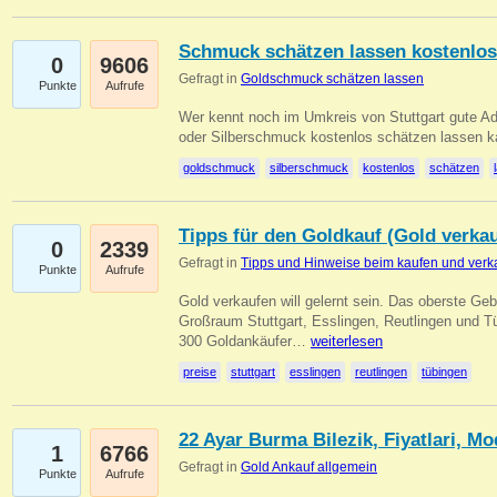
Schmuck schätzen lassen kostenlos
0
9606
Gefragt in
Goldschmuck schätzen lassen
Punkte
Aufrufe
Wer kennt noch im Umkreis von Stuttgart gute 
oder Silberschmuck kostenlos schätzen lassen 
goldschmuck
silberschmuck
kostenlos
schätzen
Tipps für den Goldkauf (Gold verka
0
2339
Gefragt in
Tipps und Hinweise beim kaufen und verk
Punkte
Aufrufe
Gold verkaufen will gelernt sein. Das oberste Gebo
Großraum Stuttgart, Esslingen, Reutlingen und T
300 Goldankäufer…
weiterlesen
preise
stuttgart
esslingen
reutlingen
tübingen
22 Ayar Burma Bilezik, Fiyatlari, Mo
1
6766
Gefragt in
Gold Ankauf allgemein
Punkte
Aufrufe