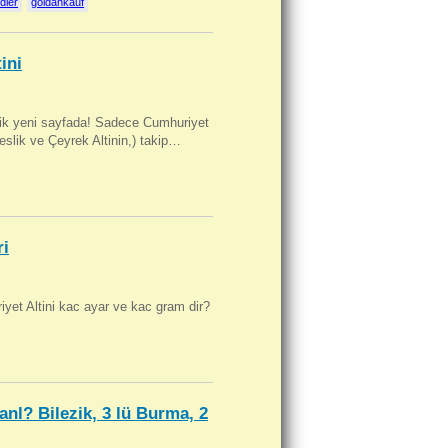
dler
goldankauf
ini
artik yeni sayfada! Sadece Cumhuriyet
Beslik ve Çeyrek Altinin,) takip…
ri
yet Altini kac ayar ve kac gram dir?
anl? Bilezik, 3 lü Burma, 2