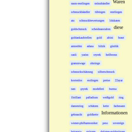
Waren
raum-reutlingen
münzhändler
schmuckhändler
tübingen
reutlingen
ata
schmuckbewertungen
1dukaten
diese
goldschmuck
scheideanstalten
goldankaufstellen
gold
altini
braut
armreifen
adana
bilzik
günlük
canli
yarim
ceyrek
heilbronn
grammwage
ohrringe
schmuckschätzung
silberschmuck
kostenlos
esslingen
preise
22ayar
tam
çeyrek
modelleri
burma
1brillant
palladium
weißgold
ring
damenring
schätzen
kette
fachmann
Informationen
gebraucht
goldkette
wiener-philharmoniker
peso
sovereign
britannia
münzen
dukaten-goldmünzen