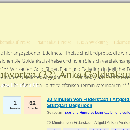
Sofortige Auszahlung!
Das sagen unsere Kunden
Unsere Öffnungszeiten
lberankauf Preise
Platinankauf Preise
Die Abwicklung
Edelmeta
e hier angegebenen Edelmetall-Preise sind Endpreise, die wir
ichen Sie Goldankaufs-Preise und holen Sie sich Vergleichsang
**** Wir kaufen Gold, Silber, Platin und Palladium in jeglicher
ntworten (
32
) Anka Goldankau
n ein unverbindliches Angebot.***** Wir sind (nach Terminverei
gesellschaft mbH
3:00 Uhr - für Sie da - bitte telefonisch Termin vereinbaren **
20 Minuten von Filderstadt | Altgold
1
62
Stuttgart Degerloch
Punkte
Aufrufe
Gefragt in
Tipps und Hinweise beim kaufen und verk
20 Minuten von Filderstadt | Altgold Ankauf/Verka