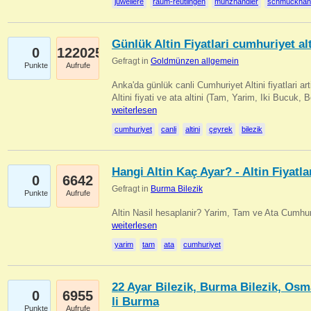
juweliere
raum-reutlingen
münzhändler
schmuckhän
Günlük Altin Fiyatlari cumhuriyet alt
0
122025
Gefragt in
Goldmünzen allgemein
Punkte
Aufrufe
Anka'da günlük canli Cumhuriyet Altini fiyatlari 
Altini fiyati ve ata altini (Tam, Yarim, Iki Bucuk, 
weiterlesen
cumhuriyet
canli
altini
çeyrek
bilezik
Hangi Altin Kaç Ayar? - Altin Fiyatla
0
6642
Gefragt in
Burma Bilezik
Punkte
Aufrufe
Altin Nasil hesaplanir? Yarim, Tam ve Ata Cumhuri
weiterlesen
yarim
tam
ata
cumhuriyet
22 Ayar Bilezik, Burma Bilezik, Osm
0
6955
li Burma
Punkte
Aufrufe