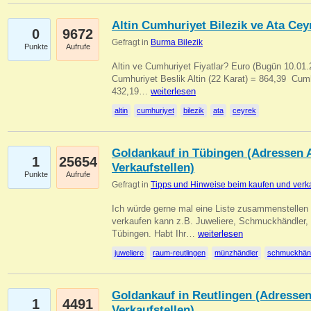
Altin Cumhuriyet Bilezik ve Ata Ceyr
0
9672
Gefragt in
Burma Bilezik
Punkte
Aufrufe
Altin ve Cumhuriyet Fiyatlar? Euro (Bugün 10.01.20
Cumhuriyet Beslik Altin (22 Karat) = 864,39  Cumh
432,19…
weiterlesen
altin
cumhuriyet
bilezik
ata
ceyrek
Goldankauf in Tübingen (Adressen A
1
25654
Verkaufstellen)
Punkte
Aufrufe
Gefragt in
Tipps und Hinweise beim kaufen und verk
Ich würde gerne mal eine Liste zusammenstelle
verkaufen kann z.B. Juweliere, Schmuckhändler
Tübingen. Habt Ihr…
weiterlesen
juweliere
raum-reutlingen
münzhändler
schmuckhän
Goldankauf in Reutlingen (Adressen
1
4491
Verkaufstellen)