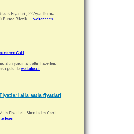
Bilezik Fiyatlari , 22 Ayar Burma
üclü Burma Bilezik.…
weiterlesen
aufen von Gold
ma, altin yorumlari, altin haberleri,
anka-gold.de
weiterlesen
iyatlari alis satis fiyatlari
 Altin Fiyatlari - Sitemizden Canli
iterlesen