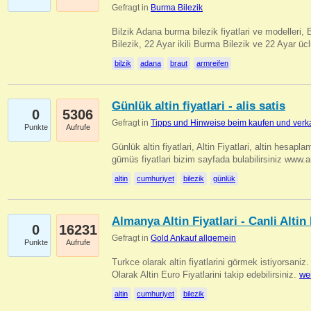
Gefragt in
Burma Bilezik
Bilzik Adana burma bilezik fiyatlari ve modelleri, 
Bilezik, 22 Ayar ikili Burma Bilezik ve 22 Ayar 
bilzik
adana
braut
armreifen
Günlük altin fiyatlari - alis satis
0
5306
Gefragt in
Tipps und Hinweise beim kaufen und verk
Punkte
Aufrufe
Günlük altin fiyatlari, Altin Fiyatlari, altin hesapla
gümüs fiyatlari bizim sayfada bulabilirsiniz www.
altin
cumhuriyet
bilezik
günlük
Almanya Altin Fiyatlari - Canli Altin F
0
16231
Gefragt in
Gold Ankauf allgemein
Punkte
Aufrufe
Turkce olarak altin fiyatlarini görmek istiyorsaniz.
Olarak Altin Euro Fiyatlarini takip edebilirsiniz.
we
altin
cumhuriyet
bilezik