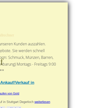
Route berechnen
So finden Sie uns
Gold mit der Post senden
llrechner
 unseren Kunden auszahlen.
ebote. Sie werden schnell
 Form: Schmuck, Münzen, Barren,
f
nbarung) Montags - Freitags 9:00
***
 Ankauf/Verkauf in
aufen von Gold
uf in Stuttgart Degerloch
weiterlesen