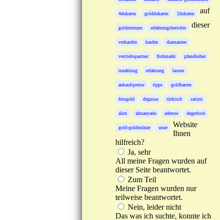
auf
4dukaten
golddukaten
2dukaten
dieser
goldmünzen
erfahrungsberichte
verkaufen
kaufen
diamanten
vertriebspartner
flohmarkt
pfandleiher
inzahlung
erfahrung
lassen
ankaufspreise
tipps
goldbarren
feingold
degussa
türkisch
satimi
alim
almanyada
adresse
degerloch
Website
gold-goldmünze
unze
Ihnen
hilfreich?
Ja, sehr
All meine Fragen wurden auf
dieser Seite beantwortet.
Zum Teil
Meine Fragen wurden nur
teilweise beantwortet.
Nein, leider nicht
Das was ich suchte, konnte ich