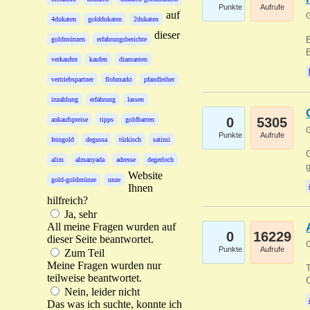
Punkte
Aufrufe
auf
G
4dukaten
golddukaten
2dukaten
dieser
B
goldmünzen
erfahrungsberichte
B
verkaufen
kaufen
diamanten
vertriebspartner
flohmarkt
pfandleiher
inzahlung
erfahrung
lassen
0
5305
ankaufspreise
tipps
goldbarren
G
Punkte
Aufrufe
feingold
degussa
türkisch
satimi
G
alim
almanyada
adresse
degerloch
g
Website
gold-goldmünze
unze
Ihnen
hilfreich?
Ja, sehr
All meine Fragen wurden auf
0
16229
dieser Seite beantwortet.
G
Punkte
Aufrufe
Zum Teil
Meine Fragen wurden nur
T
teilweise beantwortet.
O
Nein, leider nicht
Das was ich suchte, konnte ich