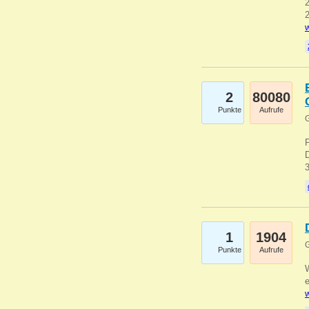
2
2
w
2
80080
Punkte
Aufrufe
G
1
1904
G
Punkte
Aufrufe
e
w