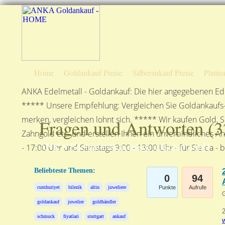
Home
Goldankauf Preise
Silberankauf Preise
Platin
ANKA Edelmetall - Goldankauf: Die hier angegebenen Ede
***** Unsere Empfehlung: Vergleichen Sie Goldankaufs-P
merken, vergleichen lohnt sich. ***** Wir kaufen Gold, S
Fragen und Antworten (
3
Zahngold etc. und erstellen Ihnen ein unverbindliches A
ANKA Edelmetallhandelsgesellschaft mbH
- 17:00 Uhr und Samstags 9:00 - 13:00 Uhr - für Sie da - 
Beliebteste Themen:
0
94
cumhuriyet
bilezik
altin
juweliere
Punkte
Aufrufe
G
goldankauf
juwelier
goldhändler
2
schmuck
fiyatlari
stuttgart
ankauf
w