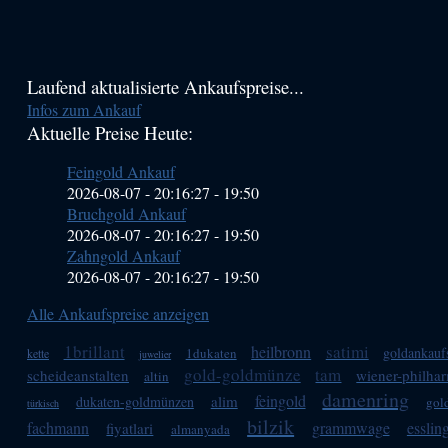
Haupt-
Laufend aktualisierte Ankaufspreise...
Infos zum Ankauf
Sidebar
Aktuelle Preise Heute:
(Primary)
Feingold Ankauf
2026-08-07 - 20:16:27
-
19:50
Bruchgold Ankauf
2026-08-07 - 20:16:27
-
19:50
Zahngold Ankauf
2026-08-07 - 20:16:27
-
19:50
Alle Ankaufspreise anzeigen
1brillant
satimi
heilbronn
goldankaufs
1dukaten
kette
juwelier
gold-goldmünze
tam
scheideanstalten
wiener-philha
altin
damenring
feingold
alim
dukaten-goldmünzen
gol
türkisch
bilzik
fachmann
grammwage
esslin
fiyatlari
almanyada