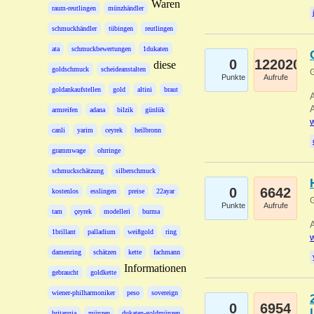
Waren
raum-reutlingen
münzhändler
schmuckhändler
tübingen
reutlingen
ata
schmuckbewertungen
1dukaten
0
122020
diese
goldschmuck
scheideanstalten
G
Punkte
Aufrufe
goldankaufstellen
gold
altini
braut
A
A
armreifen
adana
bilzik
günlük
w
canli
yarim
ceyrek
heilbronn
grammwage
ohrringe
schmuckschätzung
silberschmuck
0
6642
kostenlos
esslingen
preise
22ayar
G
Punkte
Aufrufe
tam
çeyrek
modelleri
burma
A
1brillant
palladium
weißgold
ring
w
damenring
schätzen
kette
fachmann
Informationen
gebraucht
goldkette
wiener-philharmoniker
peso
sovereign
0
6954
britannia
münzen
dukaten-goldmünzen