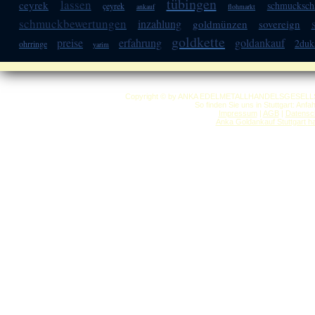
tübingen
lassen
ceyrek
schmucksch
çeyrek
ankauf
flohmarkt
schmuckbewertungen
inzahlung
goldmünzen
sovereign
goldkette
preise
erfahrung
goldankauf
2duk
ohrringe
yarim
Copyright © by ANKA EDELMETALLHANDELSGESELLSCHAF
So finden Sie uns in Stuttgart: Anf
Impressum
|
AGB
|
Datensc
Anka Goldankauf Stuttgart
h