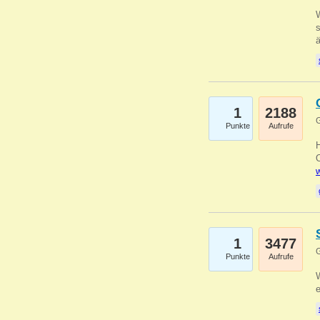
W
s
1
2188
G
Punkte
Aufrufe
O
w
1
3477
G
Punkte
Aufrufe
W