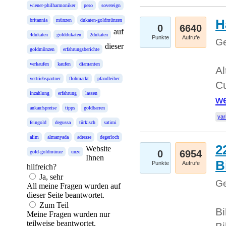
wiener-philharmoniker
peso
sovereign
H
britannia
münzen
dukaten-goldmünzen
0
6640
auf
4dukaten
golddukaten
2dukaten
Punkte
Aufrufe
Ge
dieser
goldmünzen
erfahrungsberichte
verkaufen
kaufen
diamanten
Al
vertriebspartner
flohmarkt
pfandleiher
Cu
inzahlung
erfahrung
lassen
we
ankaufspreise
tipps
goldbarren
yar
feingold
degussa
türkisch
satimi
alim
almanyada
adresse
degerloch
2
Website
0
6954
gold-goldmünze
unze
Ihnen
B
Punkte
Aufrufe
hilfreich?
Ja, sehr
Ge
All meine Fragen wurden auf
dieser Seite beantwortet.
Zum Teil
Bi
Meine Fragen wurden nur
teilweise beantwortet.