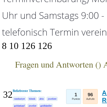
Uhr und Samstags 9:00 - 1
telefonisch Termin verei
8
10
126
126
Fragen und Antworten (
) 
ANKA Edelmetallhandelsgesellschaft mbH
Beliebteste Themen:
A
32
1
96
R
cumhuriyet
bilezik
altin
juweliere
Punkte
Aufrufe
goldankauf
juwelier
goldhändler