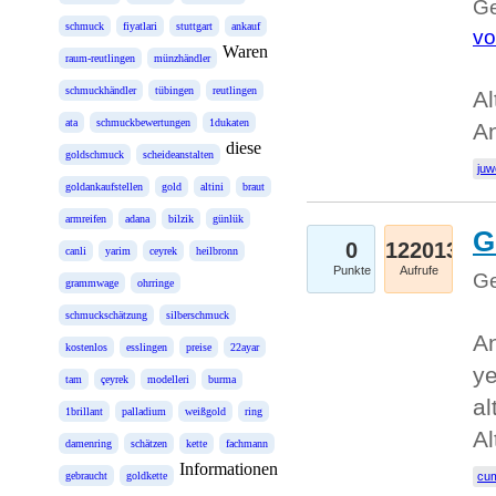
Ge
schmuck
fiyatlari
stuttgart
ankauf
vo
Waren
raum-reutlingen
münzhändler
schmuckhändler
tübingen
reutlingen
Al
ata
schmuckbewertungen
1dukaten
A
diese
goldschmuck
scheideanstalten
juw
goldankaufstellen
gold
altini
braut
armreifen
adana
bilzik
günlük
G
0
122013
canli
yarim
ceyrek
heilbronn
Punkte
Aufrufe
Ge
grammwage
ohrringe
schmuckschätzung
silberschmuck
An
kostenlos
esslingen
preise
22ayar
ye
tam
çeyrek
modelleri
burma
al
1brillant
palladium
weißgold
ring
Al
damenring
schätzen
kette
fachmann
Informationen
gebraucht
goldkette
cum