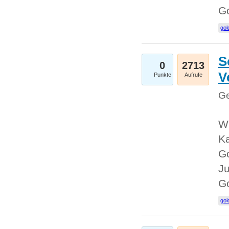
G
gol
S
0
2713
V
Punkte
Aufrufe
Ge
Wi
Ka
Go
Ju
G
gol