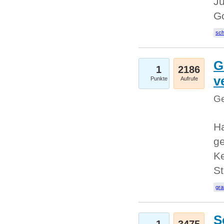
Ju
G
sc
G
1
2186
v
Punkte
Aufrufe
Ge
H
ge
Ke
S
gr
S