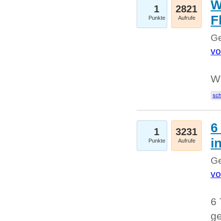
W
1
2821
F
Punkte
Aufrufe
Ge
vo
W
sc
6
1
3231
i
Punkte
Aufrufe
Ge
vo
6 
ge