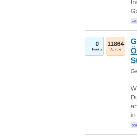
In
G
wie
G
0
11864
Ö
Punkte
Aufrufe
S
Ge
Wi
Du
an
i
gol