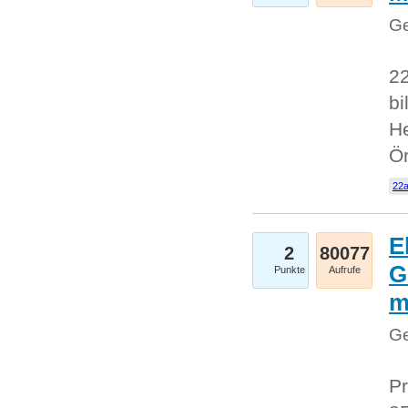
Ge
22
bi
He
Ö
22a
E
2
80077
G
Punkte
Aufrufe
Ge
Pr