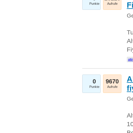
Fi
Punkte
Aufrufe
Ge
Tu
Al
Fi
alti
A
0
9670
f
Punkte
Aufrufe
Ge
Al
10
Be