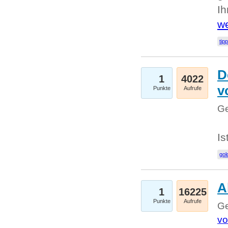
I
we
tip
D
1
4022
v
Punkte
Aufrufe
Ge
Is
gol
A
1
16225
Punkte
Aufrufe
Ge
vo