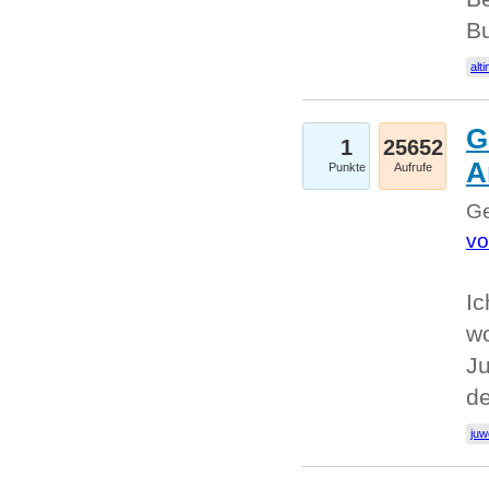
Bu
alti
G
1
25652
A
Punkte
Aufrufe
Ge
vo
Ic
w
Ju
d
juw