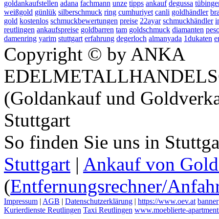
goldankaufstellen
adana
fachmann
unze
tipps
ankauf
degussa
tübinge
weißgold
günlük
silberschmuck
ring
cumhuriyet
canli
goldhändler
br
gold
kostenlos
schmuckbewertungen
preise
22ayar
schmuckhändler
i
reutlingen
ankaufspreise
goldbarren
tam
goldschmuck
diamanten
pes
damenring
yarim
stuttgart
erfahrung
degerloch
almanyada
1dukaten
e
Copyright © by ANKA
EDELMETALLHANDELS
(Goldankauf und Goldverka
Stuttgart
So finden Sie uns in Stuttg
Stuttgart
|
Ankauf von Gold 
(
Entfernungsrechner/Anfahr
Impressum
|
AGB
|
Datenschutzerklärung
|
https://www.oev.at
banner
Kurierdienste Reutlingen
Taxi Reutlingen
www.moeblierte-apartments-