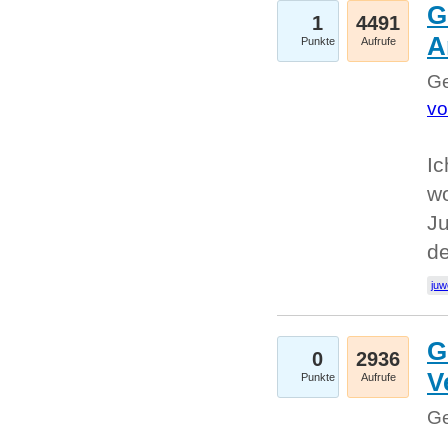
G
1
4491
A
Punkte
Aufrufe
Ge
vo
Ic
w
Ju
d
juw
G
0
2936
V
Punkte
Aufrufe
Ge