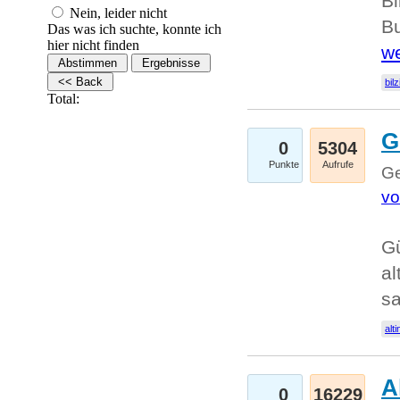
Bi
Nein, leider nicht
Bu
Das was ich suchte, konnte ich
hier nicht finden
we
bilz
Total:
G
0
5304
Punkte
Aufrufe
Ge
vo
Gü
al
sa
alti
A
0
16229