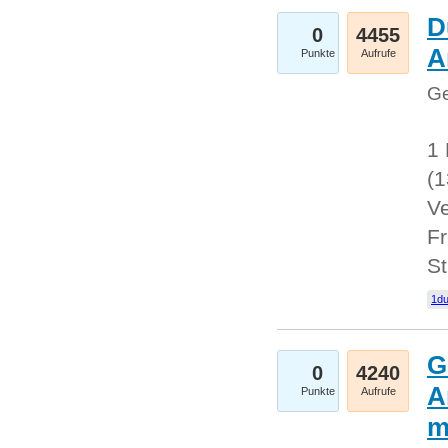
D
0
4455
A
Punkte
Aufrufe
Ge
1 
(
Ve
Fr
St
1du
G
0
4240
A
Punkte
Aufrufe
m