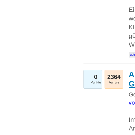
Ei
we
Kl
gü
W
gol
A
0
2364
G
Punkte
Aufrufe
Ge
vo
Im
An