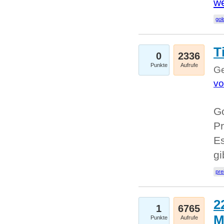
we
go
T
0
2336
Punkte
Aufrufe
Ge
vo
Go
Pr
Es
g
pre
2
1
6765
M
Punkte
Aufrufe