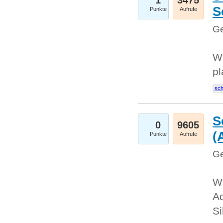
1
3475
S
Punkte
Aufrufe
Ge
Wo
pl
sc
S
0
9605
(
Punkte
Aufrufe
Ge
We
A
Si