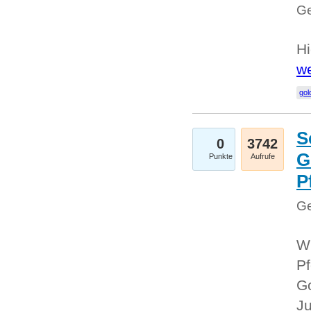
Ge
Hi
we
gol
S
0
3742
G
Punkte
Aufrufe
P
Ge
Wi
Pf
Go
Ju