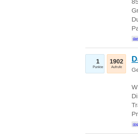
85
Gr
Du
Pa
dam
D
1
1902
Punkte
Aufrufe
Ge
W
Di
Tr
Pr
rin