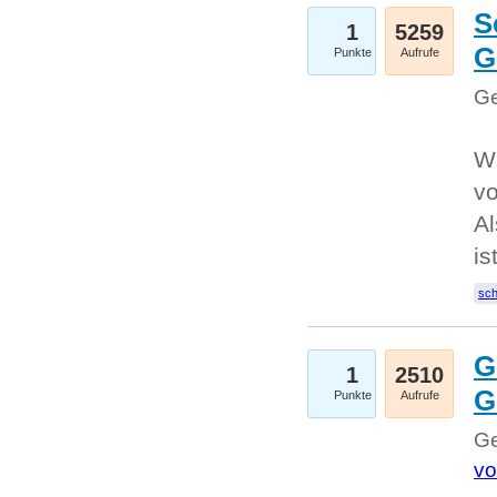
S
1
5259
G
Punkte
Aufrufe
Ge
W
v
Al
is
sc
G
1
2510
G
Punkte
Aufrufe
Ge
vo