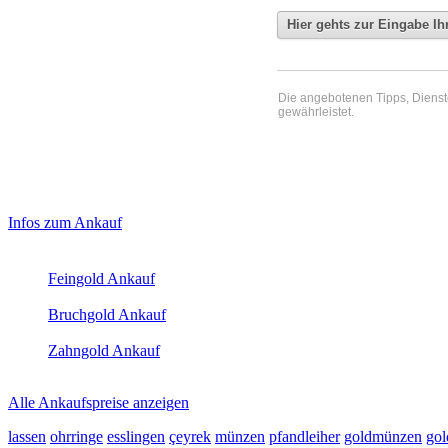
Die angebotenen Tipps, Dienste 
gewährleistet.
Haupt-
Laufend aktualisierte Ankaufspreise...
Infos zum Ankauf
Sidebar
Aktuelle Preise Heute:
(Primary)
Feingold Ankauf
2026-08-07 - 00:42:41
-
23:50
Bruchgold Ankauf
2026-08-07 - 00:42:41
-
23:50
Zahngold Ankauf
2026-08-07 - 00:42:41
-
23:50
Alle Ankaufspreise anzeigen
lassen
ohrringe
esslingen
çeyrek
münzen
pfandleiher
goldmünzen
gol