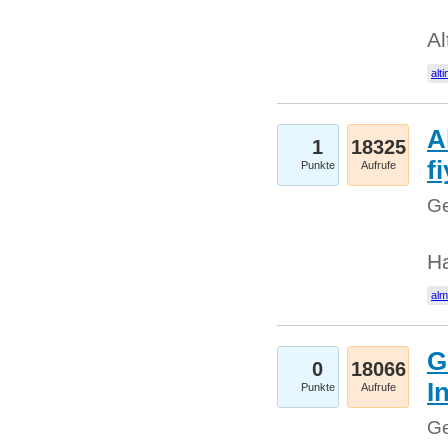
Al
alti
A
1
18325
fi
Punkte
Aufrufe
Ge
H
al
G
0
18066
I
Punkte
Aufrufe
Ge