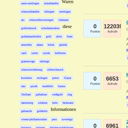
Waren
raum-reutlingen
münzhändler
schmuckhändler
tübingen
reutlingen
ata
schmuckbewertungen
1dukaten
0
122039
diese
goldschmuck
scheideanstalten
G
Punkte
Aufrufe
goldankaufstellen
gold
altini
braut
A
A
armreifen
adana
bilzik
günlük
w
canli
yarim
ceyrek
heilbronn
grammwage
ohrringe
schmuckschätzung
silberschmuck
0
6653
kostenlos
esslingen
preise
22ayar
G
Punkte
Aufrufe
tam
çeyrek
modelleri
burma
A
1brillant
palladium
weißgold
ring
w
damenring
schätzen
kette
fachmann
Informationen
gebraucht
goldkette
wiener-philharmoniker
peso
sovereign
0
6961
britannia
münzen
dukaten-goldmünzen