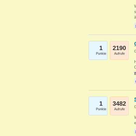
W
s
1
2190
G
Punkte
Aufrufe
O
w
1
3482
G
Punkte
Aufrufe
W