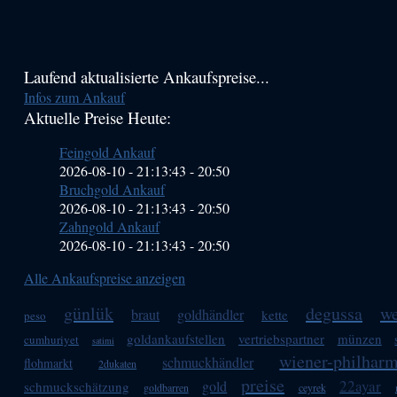
Haupt-
Laufend aktualisierte Ankaufspreise...
Infos zum Ankauf
Sidebar
Aktuelle Preise Heute:
(Primary)
Feingold Ankauf
2026-08-10 - 21:13:43
-
20:50
Bruchgold Ankauf
2026-08-10 - 21:13:43
-
20:50
Zahngold Ankauf
2026-08-10 - 21:13:43
-
20:50
Alle Ankaufspreise anzeigen
günlük
degussa
we
braut
goldhändler
kette
peso
goldankaufstellen
vertriebspartner
münzen
cumhuriyet
satimi
wiener-philhar
schmuckhändler
flohmarkt
2dukaten
preise
22ayar
gold
schmuckschätzung
goldbarren
ceyrek