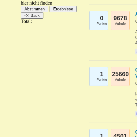
hier nicht finden
0
9678
Total:
G
Punkte
Aufrufe
A
C
1
25660
Punkte
Aufrufe
G
1
4501