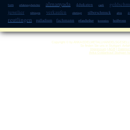
almanyada
goldschm
4dukaten
tam
erfahrungsberichte
canli
juwelier
verkaufen
a
silberschmuck
tübingen
ohrringe
altin
reutlingen
fachmann
palladium
pfandleiher
heilbronn
kostenlos
Copyright © by ANKA EDELMETALLHANDELSGESELLSCHAF
So finden Sie uns in Stuttgart: Anf
Impressum
|
AGB
|
Datensc
Anka Goldankauf Stuttgart
h