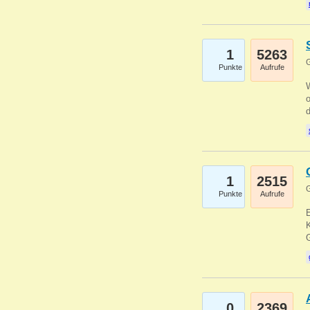
1
5263
G
Punkte
Aufrufe
1
2515
G
Punkte
Aufrufe
E
K
0
2369