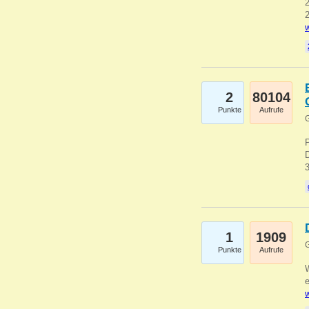
2
2
w
2
80104
Punkte
Aufrufe
G
1
1909
G
Punkte
Aufrufe
e
w