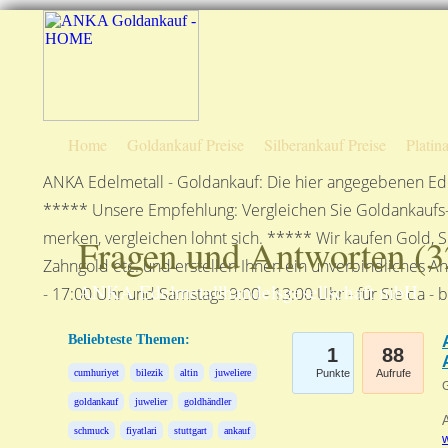
Home
Goldankauf Preise
Silberankauf Preise
Platin
ANKA Edelmetall - Goldankauf: Die hier angegebenen Ede
***** Unsere Empfehlung: Vergleichen Sie Goldankaufs-P
merken, vergleichen lohnt sich. ***** Wir kaufen Gold, S
Fragen und Antworten (
3
Zahngold etc. und erstellen Ihnen ein unverbindliches A
ANKA Edelmetallhandelsgesellschaft mbH
- 17:00 Uhr und Samstags 9:00 - 13:00 Uhr - für Sie da - 
Beliebteste Themen:
1
88
cumhuriyet
bilezik
altin
juweliere
Punkte
Aufrufe
G
goldankauf
juwelier
goldhändler
A
schmuck
fiyatlari
stuttgart
ankauf
w