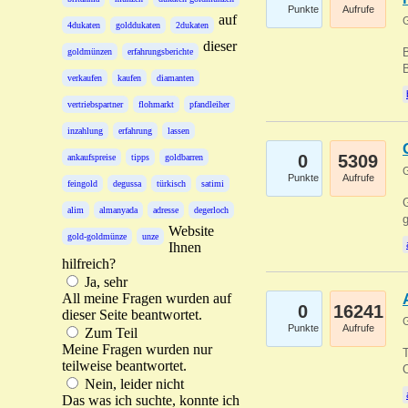
Punkte
Aufrufe
auf
G
4dukaten
golddukaten
2dukaten
dieser
B
goldmünzen
erfahrungsberichte
B
verkaufen
kaufen
diamanten
vertriebspartner
flohmarkt
pfandleiher
inzahlung
erfahrung
lassen
0
5309
ankaufspreise
tipps
goldbarren
G
Punkte
Aufrufe
feingold
degussa
türkisch
satimi
G
alim
almanyada
adresse
degerloch
g
Website
gold-goldmünze
unze
Ihnen
hilfreich?
Ja, sehr
All meine Fragen wurden auf
0
16241
dieser Seite beantwortet.
G
Punkte
Aufrufe
Zum Teil
Meine Fragen wurden nur
T
teilweise beantwortet.
O
Nein, leider nicht
Das was ich suchte, konnte ich