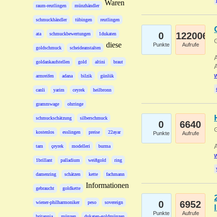
Waren
raum-reutlingen
münzhändler
schmuckhändler
tübingen
reutlingen
0
122006
ata
schmuckbewertungen
1dukaten
G
diese
Punkte
Aufrufe
goldschmuck
scheideanstalten
A
goldankaufstellen
gold
altini
braut
A
w
armreifen
adana
bilzik
günlük
canli
yarim
ceyrek
heilbronn
grammwage
ohrringe
schmuckschätzung
silberschmuck
0
6640
G
kostenlos
esslingen
preise
22ayar
Punkte
Aufrufe
A
tam
çeyrek
modelleri
burma
w
1brillant
palladium
weißgold
ring
damenring
schätzen
kette
fachmann
Informationen
gebraucht
goldkette
0
6952
wiener-philharmoniker
peso
sovereign
Punkte
Aufrufe
britannia
münzen
dukaten-goldmünzen