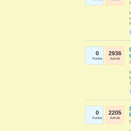
G
0
2936
Punkte
Aufrufe
G
b
0
2205
Punkte
Aufrufe
G