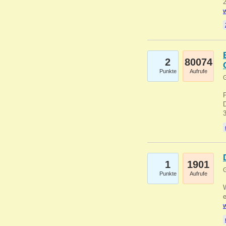
2
w
2
80074
Punkte
Aufrufe
G
1
1901
G
Punkte
Aufrufe
e
w