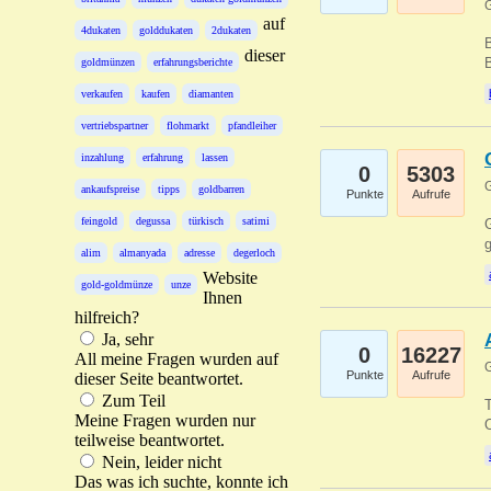
G
auf
4dukaten
golddukaten
2dukaten
B
dieser
B
goldmünzen
erfahrungsberichte
verkaufen
kaufen
diamanten
vertriebspartner
flohmarkt
pfandleiher
inzahlung
erfahrung
lassen
0
5303
G
ankaufspreise
tipps
goldbarren
Punkte
Aufrufe
feingold
degussa
türkisch
satimi
G
g
alim
almanyada
adresse
degerloch
Website
gold-goldmünze
unze
Ihnen
hilfreich?
Ja, sehr
0
16227
All meine Fragen wurden auf
G
Punkte
Aufrufe
dieser Seite beantwortet.
Zum Teil
T
Meine Fragen wurden nur
O
teilweise beantwortet.
Nein, leider nicht
Das was ich suchte, konnte ich