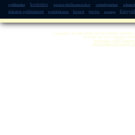
kostenlos
wiener-philharmoniker
goldhändler
vertriebspartner
schmuc
feingold
lassen
preise
dukaten-goldmünzen
golddukaten
sovereign
Copyright © by ANKA EDELMETALLHANDELSGESELLSCHAF
So finden Sie uns in Stuttgart: Anf
Impressum
|
AGB
|
Datensc
Anka Goldankauf Stuttgart
h