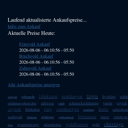
Haupt-
Laufend aktualisierte Ankaufspreise...
Infos zum Ankauf
Sidebar
Aktuelle Preise Heute:
(Primary)
Feingold Ankauf
2026-08-06 - 06:10:56
-
05:50
Bruchgold Ankauf
2026-08-06 - 06:10:56
-
05:50
Zahngold Ankauf
2026-08-06 - 06:10:56
-
05:50
Alle Ankaufspreise anzeigen
tipps
1dukaten
reutlingen
fiyatlari
schä
gebraucht
stuttgart
adresse
schmuckschätzung
yarim
çeyrek
erfahrungsberichte
canli
ceyrek
ring
cumhuriyet
kette
4dukaten
scheidean
inzahlung
britannia
unze
raum-re
weißgold
erfahrung
2dukaten
goldschmuck
ohrringe
goldbarren
grammwage
gold
pfandleiher
peso