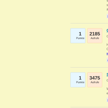
W
s
1
2185
G
Punkte
Aufrufe
O
w
1
3475
G
Punkte
Aufrufe
W