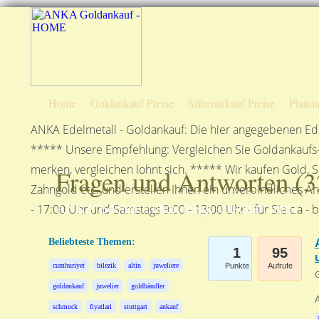
Home
Goldankauf Preise
Silberankauf Preise
Platin
ANKA Edelmetall - Goldankauf: Die hier angegebenen Ede
***** Unsere Empfehlung: Vergleichen Sie Goldankaufs-P
merken, vergleichen lohnt sich. ***** Wir kaufen Gold, S
Fragen und Antworten (
3
Zahngold etc. und erstellen Ihnen ein unverbindliches A
ANKA Edelmetallhandelsgesellschaft mbH
- 17:00 Uhr und Samstags 9:00 - 13:00 Uhr - für Sie da - 
Beliebteste Themen:
1
95
cumhuriyet
bilezik
altin
juweliere
Punkte
Aufrufe
G
goldankauf
juwelier
goldhändler
A
schmuck
fiyatlari
stuttgart
ankauf