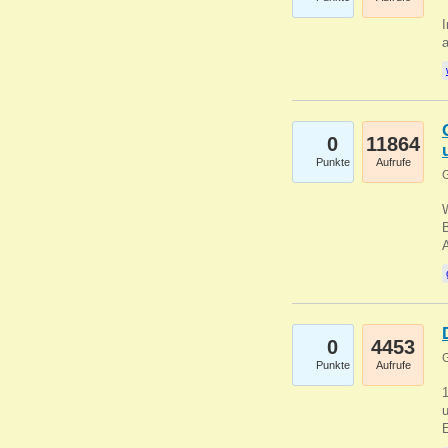
I
a
0
11864
Punkte
Aufrufe
G
B
0
4453
G
Punkte
Aufrufe
u