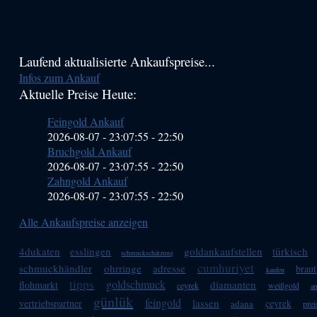
Haupt-
Laufend aktualisierte Ankaufspreise...
Infos zum Ankauf
Sidebar
Aktuelle Preise Heute:
(Primary)
Feingold Ankauf
2026-08-07 - 23:07:55
-
22:50
Bruchgold Ankauf
2026-08-07 - 23:07:55
-
22:50
Zahngold Ankauf
2026-08-07 - 23:07:55
-
22:50
Alle Ankaufspreise anzeigen
4dukaten
esslingen
goldankaufstellen
türkisch
schmuckschätzung
cumhuriyet
schmuckhändler
ohrringe
adresse
braut
kaufen
tipps
goldschmuck
diamanten
flohmarkt
ceyrek
weißgold
ar
günlük
feingold
lassen
vertriebspartner
çeyrek
adana
prei