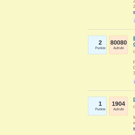
2
2
w
2
80080
Punkte
Aufrufe
G
1
1904
G
Punkte
Aufrufe
e
w