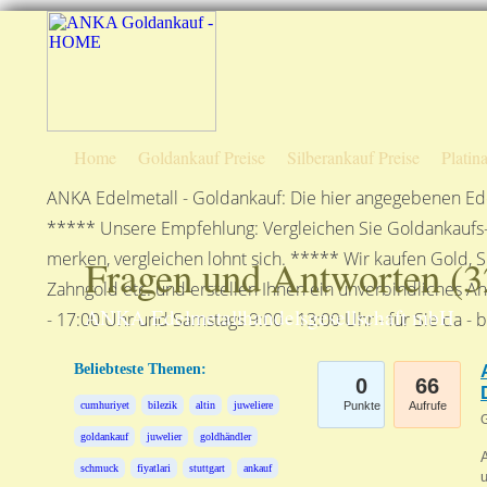
Home
Goldankauf Preise
Silberankauf Preise
Platin
ANKA Edelmetall - Goldankauf: Die hier angegebenen Ede
***** Unsere Empfehlung: Vergleichen Sie Goldankaufs-P
merken, vergleichen lohnt sich. ***** Wir kaufen Gold, S
Fragen und Antworten (
3
Zahngold etc. und erstellen Ihnen ein unverbindliches A
ANKA Edelmetallhandelsgesellschaft mbH
- 17:00 Uhr und Samstags 9:00 - 13:00 Uhr - für Sie da - 
Beliebteste Themen:
0
66
cumhuriyet
bilezik
altin
juweliere
Punkte
Aufrufe
G
goldankauf
juwelier
goldhändler
schmuck
fiyatlari
stuttgart
ankauf