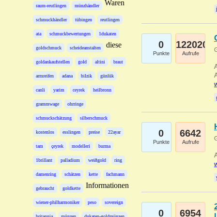
Waren
raum-reutlingen
münzhändler
schmuckhändler
tübingen
reutlingen
ata
schmuckbewertungen
1dukaten
0
122020
diese
goldschmuck
scheideanstalten
G
Punkte
Aufrufe
goldankaufstellen
gold
altini
braut
A
A
armreifen
adana
bilzik
günlük
w
canli
yarim
ceyrek
heilbronn
grammwage
ohrringe
schmuckschätzung
silberschmuck
0
6642
kostenlos
esslingen
preise
22ayar
G
Punkte
Aufrufe
tam
çeyrek
modelleri
burma
A
1brillant
palladium
weißgold
ring
w
damenring
schätzen
kette
fachmann
Informationen
gebraucht
goldkette
wiener-philharmoniker
peso
sovereign
0
6954
britannia
münzen
dukaten-goldmünzen