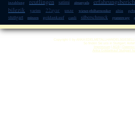
reutlingen
erfahrungsberich
satimi
inzahlung
almanyada
bilezik
22ayar
yarim
unze
altin
geb
wiener-philharmoniker
stuttgart
silberschmuck
goldankauf
canli
münzen
grammwage
p
Copyright © by ANKA EDELMETALLHANDELSGESELLSCHAF
So finden Sie uns in Stuttgart: Anf
Impressum
|
AGB
|
Datensc
Anka Goldankauf Stuttgart
h