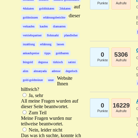
Punkte
Aufrufe
auf
G
4dukaten
golddukaten
2dukaten
dieser
B
goldmünzen
erfahrungsberichte
B
verkaufen
kaufen
diamanten
vertriebspartner
flohmarkt
pfandleiher
inzahlung
erfahrung
lassen
0
5306
ankaufspreise
tipps
goldbarren
G
Punkte
Aufrufe
feingold
degussa
türkisch
satimi
G
alim
almanyada
adresse
degerloch
g
Website
gold-goldmünze
unze
Ihnen
hilfreich?
Ja, sehr
All meine Fragen wurden auf
0
16229
dieser Seite beantwortet.
G
Punkte
Aufrufe
Zum Teil
Meine Fragen wurden nur
T
teilweise beantwortet.
O
Nein, leider nicht
Das was ich suchte, konnte ich