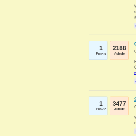
W
s
1
2188
G
Punkte
Aufrufe
O
w
1
3477
G
Punkte
Aufrufe
W