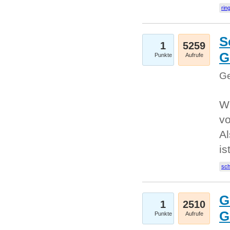
rin
S
1
5259
G
Punkte
Aufrufe
Ge
W
v
Al
is
sc
G
1
2510
G
Punkte
Aufrufe