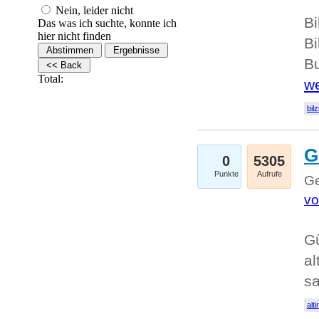
Nein, leider nicht
Bi
Das was ich suchte, konnte ich
hier nicht finden
Bi
Bu
Total:
we
bilz
G
0
5305
Punkte
Aufrufe
Ge
vo
Gü
al
sa
alti