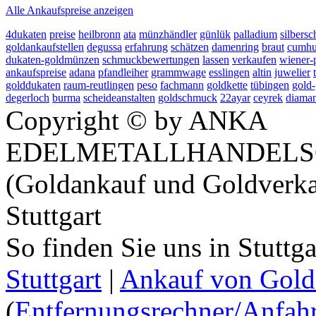
Alle Ankaufspreise anzeigen
4dukaten
preise
heilbronn
ata
münzhändler
günlük
palladium
silbers
goldankaufstellen
degussa
erfahrung
schätzen
damenring
braut
cumhu
dukaten-goldmünzen
schmuckbewertungen
lassen
verkaufen
wiener-
ankaufspreise
adana
pfandleiher
grammwage
esslingen
altin
juwelier
golddukaten
raum-reutlingen
peso
fachmann
goldkette
tübingen
gold
degerloch
burma
scheideanstalten
goldschmuck
22ayar
ceyrek
diama
Copyright © by ANKA
EDELMETALLHANDELS
(Goldankauf und Goldverka
Stuttgart
So finden Sie uns in Stuttg
Stuttgart
|
Ankauf von Gold 
(
Entfernungsrechner/Anfahr