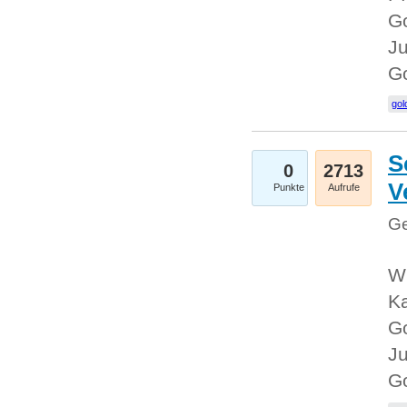
Go
Ju
G
gol
S
0
2713
V
Punkte
Aufrufe
Ge
Wi
Ka
Go
Ju
G