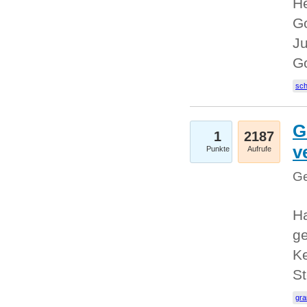
He
Go
Ju
G
sc
G
1
2187
v
Punkte
Aufrufe
Ge
H
ge
Ke
S
gr