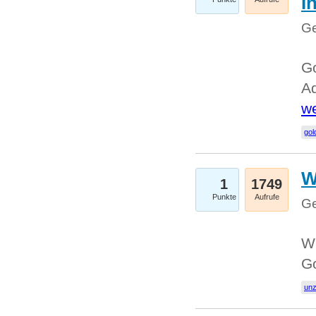
I
Ge
Go
Ad
we
gol
W
1
1749
Punkte
Aufrufe
Ge
Wi
G
un