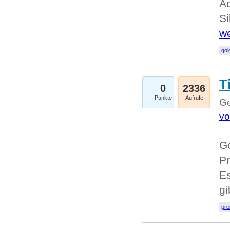
A
Si
we
go
T
0
2336
Punkte
Aufrufe
Ge
vo
Go
Pr
Es
g
pre