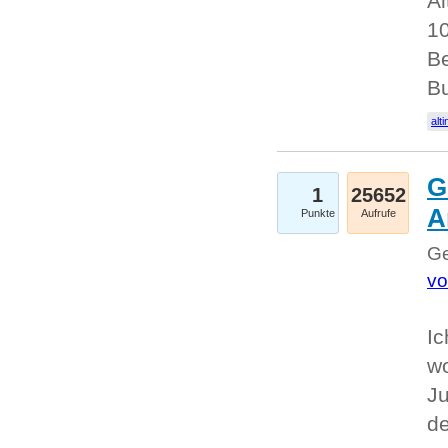
Al
10
Be
Bu
alti
G
1
25652
A
Punkte
Aufrufe
Ge
vo
Ic
w
Ju
d