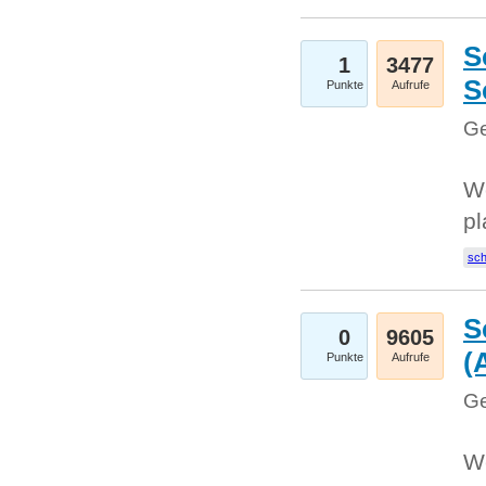
S
1
3477
S
Punkte
Aufrufe
Ge
Wo
pl
sc
S
0
9605
(
Punkte
Aufrufe
Ge
We