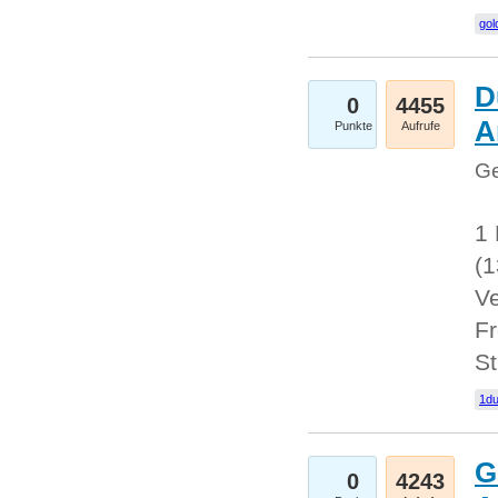
gol
D
0
4455
A
Punkte
Aufrufe
Ge
1 
(
Ve
Fr
St
1du
G
0
4243