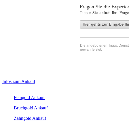
Fragen Sie die Expert
Tippen Sie einfach Ihre Frage
Die angebotenen Tipps, Dienste 
gewährleistet.
Haupt-
Laufend aktualisierte Ankaufspreise...
Infos zum Ankauf
Sidebar
Aktuelle Preise Heute:
(Primary)
Feingold Ankauf
2026-08-07 - 15:20:23
-
14:50
Bruchgold Ankauf
2026-08-07 - 15:20:23
-
14:50
Zahngold Ankauf
2026-08-07 - 15:20:23
-
14:50