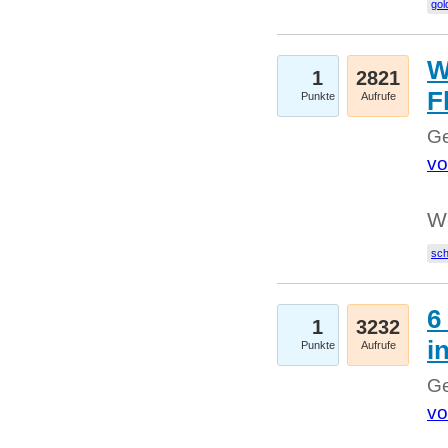
gol
W
1
2821
F
Punkte
Aufrufe
Ge
vo
W
sc
6
1
3232
i
Punkte
Aufrufe
Ge
vo