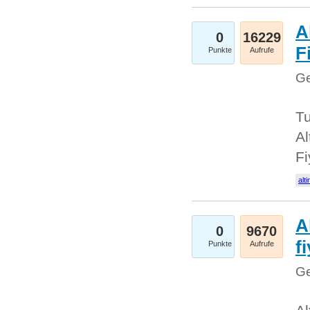
A
0
16229
Fi
Punkte
Aufrufe
Ge
Tu
Al
Fi
alti
A
0
9670
f
Punkte
Aufrufe
Ge