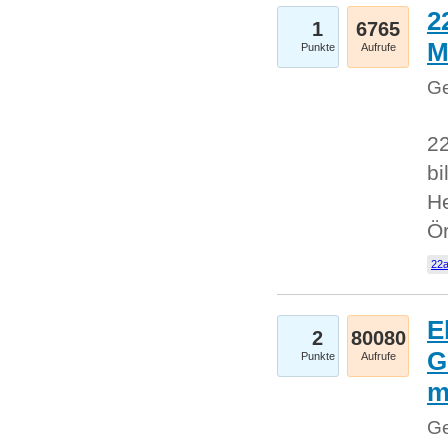
2
1
6765
M
Punkte
Aufrufe
Ge
22
bi
He
Ö
22a
E
2
80080
G
Punkte
Aufrufe
Ge