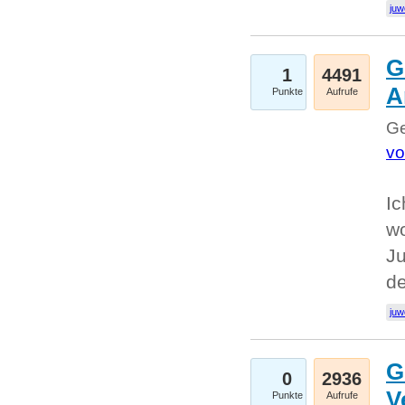
juw
G
1
4491
A
Punkte
Aufrufe
Ge
vo
Ic
w
Ju
d
juw
G
0
2936
V
Punkte
Aufrufe