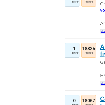
Punkte
Aufrufe
Ge
vo
Al
alti
A
1
18325
fi
Punkte
Aufrufe
Ge
H
al
G
0
18067
Punkte
Aufrufe