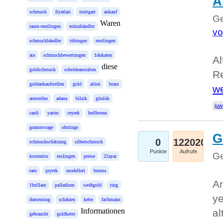
A
schmuck
fiyatlari
stuttgart
ankauf
Ge
Waren
raum-reutlingen
münzhändler
vo
schmuckhändler
tübingen
reutlingen
ata
schmuckbewertungen
1dukaten
Al
diese
goldschmuck
scheideanstalten
Re
goldankaufstellen
gold
altini
braut
we
armreifen
adana
bilzik
günlük
juw
canli
yarim
ceyrek
heilbronn
grammwage
ohrringe
G
0
122020
schmuckschätzung
silberschmuck
Punkte
Aufrufe
Ge
kostenlos
esslingen
preise
22ayar
tam
çeyrek
modelleri
burma
An
1brillant
palladium
weißgold
ring
ye
damenring
schätzen
kette
fachmann
Informationen
al
gebraucht
goldkette