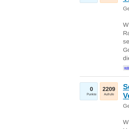
Ge
Wi
Ra
se
Go
d
gol
S
0
2209
V
Punkte
Aufrufe
Ge
Wi