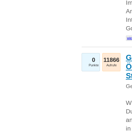
Im
An
In
G
wie
G
0
11866
Ö
Punkte
Aufrufe
S
Ge
Wi
Du
an
i