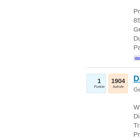
Pr
85
Gr
Du
Pa
dam
D
1
1904
Punkte
Aufrufe
Ge
W
Di
Tr
Pr