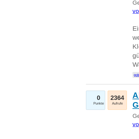
Ge
vo
Ei
we
Kl
gü
W
gol
A
0
2364
G
Punkte
Aufrufe
Ge
vo