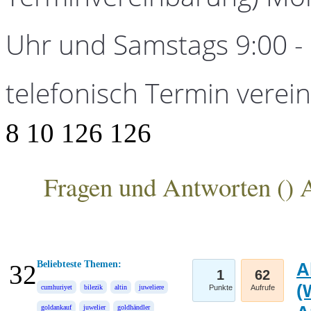
Uhr und Samstags 9:00 - 1
telefonisch Termin verei
8
10
126
126
Fragen und Antworten (
) 
ANKA Edelmetallhandelsgesellschaft mbH
Beliebteste Themen:
A
32
1
62
(
cumhuriyet
bilezik
altin
juweliere
Punkte
Aufrufe
goldankauf
juwelier
goldhändler