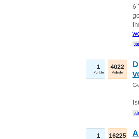
6 
ge
I
we
tip
D
1
4022
v
Punkte
Aufrufe
Ge
Is
gol
A
1
16225