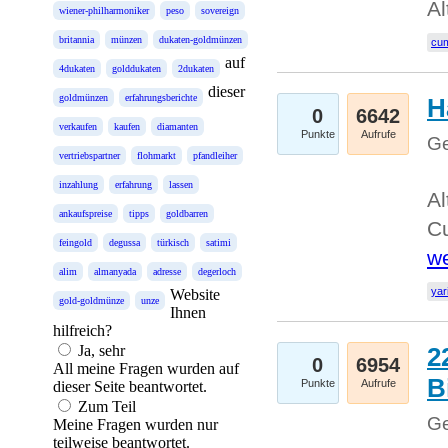
Al
wiener-philharmoniker
peso
sovereign
britannia
münzen
dukaten-goldmünzen
cum
auf
4dukaten
golddukaten
2dukaten
dieser
goldmünzen
erfahrungsberichte
H
0
6642
verkaufen
kaufen
diamanten
Punkte
Aufrufe
Ge
vertriebspartner
flohmarkt
pfandleiher
inzahlung
erfahrung
lassen
Al
ankaufspreise
tipps
goldbarren
Cu
feingold
degussa
türkisch
satimi
we
alim
almanyada
adresse
degerloch
yar
Website
gold-goldmünze
unze
Ihnen
hilfreich?
Ja, sehr
2
0
6954
All meine Fragen wurden auf
B
Punkte
Aufrufe
dieser Seite beantwortet.
Zum Teil
Ge
Meine Fragen wurden nur
teilweise beantwortet.