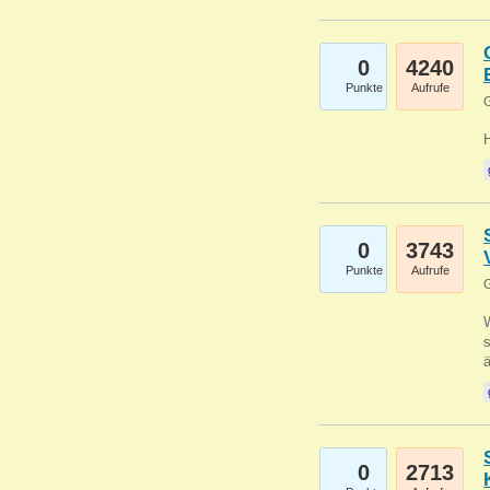
0
4240
Punkte
Aufrufe
G
0
3743
Punkte
Aufrufe
G
W
s
0
2713