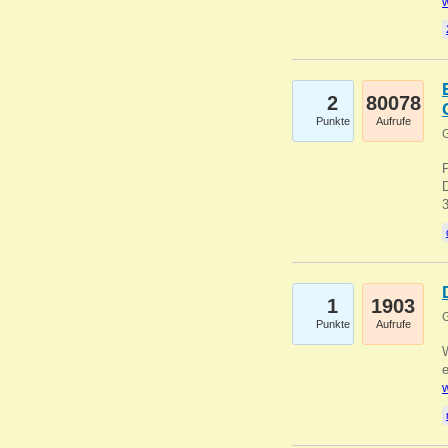
w
2
80078
Punkte
Aufrufe
G
1
1903
G
Punkte
Aufrufe
e
w