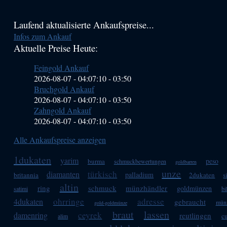
Haupt-
Laufend aktualisierte Ankaufspreise...
Infos zum Ankauf
Sidebar
Aktuelle Preise Heute:
(Primary)
Feingold Ankauf
2026-08-07 - 04:07:10
-
03:50
Bruchgold Ankauf
2026-08-07 - 04:07:10
-
03:50
Zahngold Ankauf
2026-08-07 - 04:07:10
-
03:50
Alle Ankaufspreise anzeigen
1dukaten
yarim
peso
burma
schmuckbewertungen
goldbarren
unze
türkisch
diamanten
palladium
britannia
2dukaten
s
altin
ring
schmuck
münzhändler
goldmünzen
satimi
bi
ohrringe
adresse
4dukaten
gebraucht
mün
gold-goldmünze
braut
lassen
ceyrek
damenring
reutlingen
c
alim