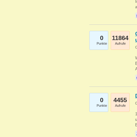
I
a
0
11864
Punkte
Aufrufe
G
B
0
4455
G
Punkte
Aufrufe
u