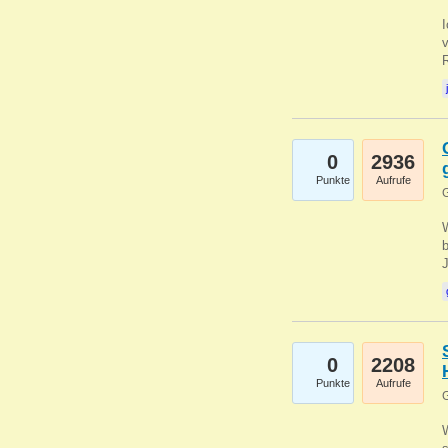
0
2936
Punkte
Aufrufe
G
b
0
2208
Punkte
Aufrufe
G
W