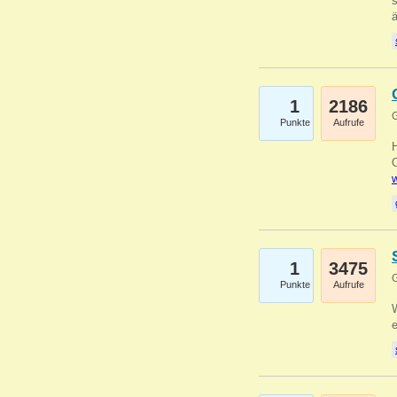
s
1
2186
G
Punkte
Aufrufe
O
w
1
3475
G
Punkte
Aufrufe
W