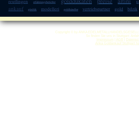
golddukaten
preise
altini
reutlingen
t
erfahrungsberichte
ankauf
modelleri
gold
vertriebspartner
bilzik
günlük
goldhändler
Copyright © by ANKA EDELMETALLHANDELSGESELLSCHAF
So finden Sie uns in Stuttgart: Anf
Impressum
|
AGB
|
Datensc
Anka Goldankauf Stuttgart
h