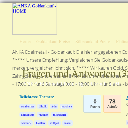
Home
Goldankauf Preise
Silberankauf Preise
Platin
ANKA Edelmetall - Goldankauf: Die hier angegebenen Ede
***** Unsere Empfehlung: Vergleichen Sie Goldankaufs-P
merken, vergleichen lohnt sich. ***** Wir kaufen Gold, S
Fragen und Antworten (
3
Zahngold etc. und erstellen Ihnen ein unverbindliches A
ANKA Edelmetallhandelsgesellschaft mbH
- 17:00 Uhr und Samstags 9:00 - 13:00 Uhr - für Sie da - 
Beliebteste Themen:
0
78
G
cumhuriyet
bilezik
altin
juweliere
Punkte
Aufrufe
A
goldankauf
juwelier
goldhändler
schmuck
fiyatlari
stuttgart
ankauf