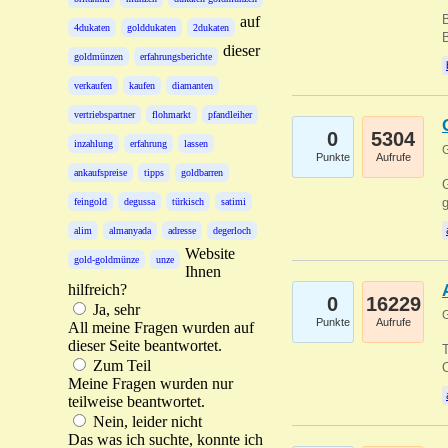
B
auf
4dukaten
golddukaten
2dukaten
B
dieser
goldmünzen
erfahrungsberichte
verkaufen
kaufen
diamanten
vertriebspartner
flohmarkt
pfandleiher
0
5304
inzahlung
erfahrung
lassen
G
Punkte
Aufrufe
ankaufspreise
tipps
goldbarren
G
g
feingold
degussa
türkisch
satimi
alim
almanyada
adresse
degerloch
Website
gold-goldmünze
unze
Ihnen
hilfreich?
0
16229
Ja, sehr
G
Punkte
Aufrufe
All meine Fragen wurden auf
dieser Seite beantwortet.
T
Zum Teil
O
Meine Fragen wurden nur
teilweise beantwortet.
Nein, leider nicht
Das was ich suchte, konnte ich