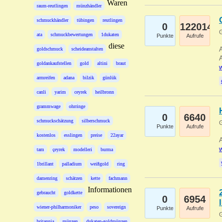
Waren
raum-reutlingen
münzhändler
schmuckhändler
tübingen
reutlingen
0
122014
G
ata
schmuckbewertungen
1dukaten
Punkte
Aufrufe
diese
A
goldschmuck
scheideanstalten
A
goldankaufstellen
gold
altini
braut
w
armreifen
adana
bilzik
günlük
canli
yarim
ceyrek
heilbronn
grammwage
ohrringe
0
6640
schmuckschätzung
silberschmuck
G
Punkte
Aufrufe
kostenlos
esslingen
preise
22ayar
A
w
tam
çeyrek
modelleri
burma
1brillant
palladium
weißgold
ring
damenring
schätzen
kette
fachmann
Informationen
gebraucht
goldkette
0
6954
wiener-philharmoniker
peso
sovereign
Punkte
Aufrufe
G
britannia
münzen
dukaten-goldmünzen