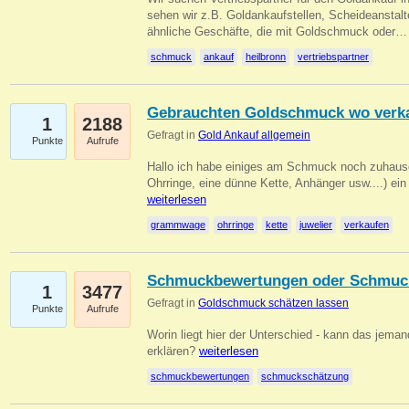
sehen wir z.B. Goldankaufstellen, Scheideanstalt
ähnliche Geschäfte, die mit Goldschmuck oder
schmuck
ankauf
heilbronn
vertriebspartner
Gebrauchten Goldschmuck wo verk
1
2188
Gefragt in
Gold Ankauf allgemein
Punkte
Aufrufe
Hallo ich habe einiges am Schmuck noch zuhause
Ohrringe, eine dünne Kette, Anhänger usw....) ei
weiterlesen
grammwage
ohrringe
kette
juwelier
verkaufen
Schmuckbewertungen oder Schmuc
1
3477
Gefragt in
Goldschmuck schätzen lassen
Punkte
Aufrufe
Worin liegt hier der Unterschied - kann das jeman
erklären?
weiterlesen
schmuckbewertungen
schmuckschätzung