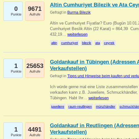
Altin Cumhuriyet Bilezik ve Ata Ceyr
0
9671
Gefragt in
Burma Bilezik
Punkte
Aufrufe
Altin ve Cumhuriyet Fiyatlar? Euro (Bugün 10.01.20
Cumhuriyet Beslik Altin (22 Karat) = 864,39  Cumh
432,19…
weiterlesen
altin
cumhuriyet
bilezik
ata
ceyrek
Goldankauf in Tübingen (Adressen A
1
25653
Verkaufstellen)
Punkte
Aufrufe
Gefragt in
Tipps und Hinweise beim kaufen und verk
Ich würde gerne mal eine Liste zusammenstelle
verkaufen kann z.B. Juweliere, Schmuckhändler
Tübingen. Habt Ihr…
weiterlesen
juweliere
raum-reutlingen
münzhändler
schmuckhän
Goldankauf in Reutlingen (Adressen
1
4491
Verkaufstellen)
Punkte
Aufrufe