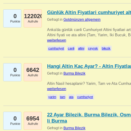
Günlük Altin Fiyatlari cumhuriyet alt
0
122020
Gefragt in
Goldmünzen allgemein
Punkte
Aufrufe
Anka'da günlük canli Cumhuriyet Altini fiyatlari 
Altini fiyati ve ata altini (Tam, Yarim, Iki Bucuk, 
weiterlesen
cumhuriyet
canli
altini
çeyrek
bilezik
Hangi Altin Kaç Ayar? - Altin Fiyatla
0
6642
Gefragt in
Burma Bilezik
Punkte
Aufrufe
Altin Nasil hesaplanir? Yarim, Tam ve Ata Cumhuri
weiterlesen
yarim
tam
ata
cumhuriyet
22 Ayar Bilezik, Burma Bilezik, Osm
0
6954
li Burma
Punkte
Aufrufe
Gefragt in
Burma Bilezik