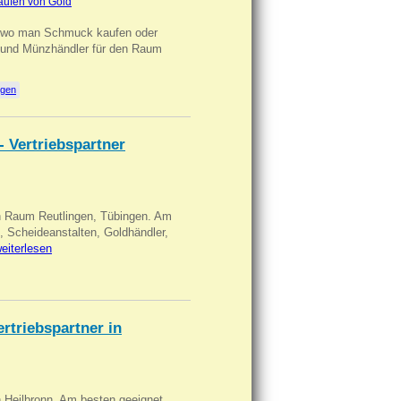
aufen von Gold
n wo man Schmuck kaufen oder
, und Münzhändler für den Raum
ngen
- Vertriebspartner
in Raum Reutlingen, Tübingen. Am
, Scheideanstalten, Goldhändler,
eiterlesen
triebspartner in
n Heilbronn. Am besten geeignet