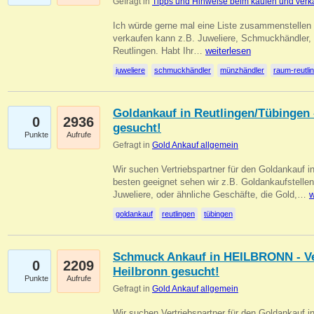
Gefragt in
Tipps und Hinweise beim kaufen und verk
Ich würde gerne mal eine Liste zusammenstelle
verkaufen kann z.B. Juweliere, Schmuckhändler
Reutlingen. Habt Ihr…
weiterlesen
juweliere
schmuckhändler
münzhändler
raum-reutli
Goldankauf in Reutlingen/Tübingen 
0
2936
gesucht!
Punkte
Aufrufe
Gefragt in
Gold Ankauf allgemein
Wir suchen Vertriebspartner für den Goldankauf 
besten geeignet sehen wir z.B. Goldankaufstellen
Juweliere, oder ähnliche Geschäfte, die Gold,…
w
goldankauf
reutlingen
tübingen
Schmuck Ankauf in HEILBRONN - Ver
0
2209
Heilbronn gesucht!
Punkte
Aufrufe
Gefragt in
Gold Ankauf allgemein
Wir suchen Vertriebspartner für den Goldankauf i