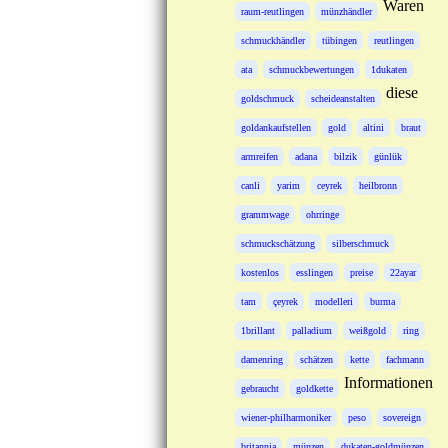
Waren
raum-reutlingen
münzhändler
schmuckhändler
tübingen
reutlingen
ata
schmuckbewertungen
1dukaten
diese
goldschmuck
scheideanstalten
goldankaufstellen
gold
altini
braut
armreifen
adana
bilzik
günlük
canli
yarim
ceyrek
heilbronn
grammwage
ohrringe
schmuckschätzung
silberschmuck
kostenlos
esslingen
preise
22ayar
tam
çeyrek
modelleri
burma
1brillant
palladium
weißgold
ring
damenring
schätzen
kette
fachmann
Informationen
gebraucht
goldkette
wiener-philharmoniker
peso
sovereign
britannia
münzen
dukaten-goldmünzen