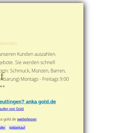
Route berechnen
So finden Sie uns
Gold mit der Post senden
llrechner
 unseren Kunden auszahlen.
ebote. Sie werden schnell
 Form: Schmuck, Münzen, Barren,
f
nbarung) Montags - Freitags 9:00
***
eutlingen? anka gold.de
aufen von Gold
ka gold.de
weiterlesen
dler
goldankauf