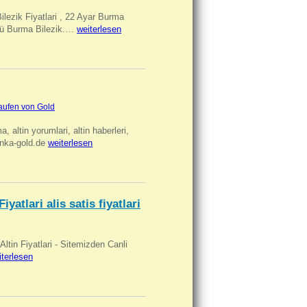
Bilezik Fiyatlari , 22 Ayar Burma
üclü Burma Bilezik.…
weiterlesen
aufen von Gold
ma, altin yorumlari, altin haberleri,
anka-gold.de
weiterlesen
iyatlari alis satis fiyatlari
 Altin Fiyatlari - Sitemizden Canli
iterlesen