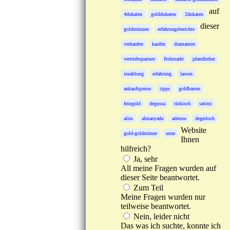
auf
4dukaten
golddukaten
2dukaten
dieser
goldmünzen
erfahrungsberichte
verkaufen
kaufen
diamanten
vertriebspartner
flohmarkt
pfandleiher
inzahlung
erfahrung
lassen
ankaufspreise
tipps
goldbarren
feingold
degussa
türkisch
satimi
alim
almanyada
adresse
degerloch
Website
gold-goldmünze
unze
Ihnen
hilfreich?
Ja, sehr
All meine Fragen wurden auf
dieser Seite beantwortet.
Zum Teil
Meine Fragen wurden nur
teilweise beantwortet.
Nein, leider nicht
Das was ich suchte, konnte ich