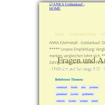
Home
Goldankauf Preise
Si
ANKA Edelmetall - Goldankauf: Di
***** Unsere Empfehlung: Vergle
merken, vergleichen lohnt sich. *
Fragen und A
Zahngold etc. und erstellen Ihne
ANKA Edelmetallhandels
- 17:00 Uhr und Samstags 9:00 - 1
Beliebteste Themen:
cumhuriyet
bilezik
altin
juweliere
goldankauf
juwelier
goldhändler
schmuck
fiyatlari
stuttgart
ankauf