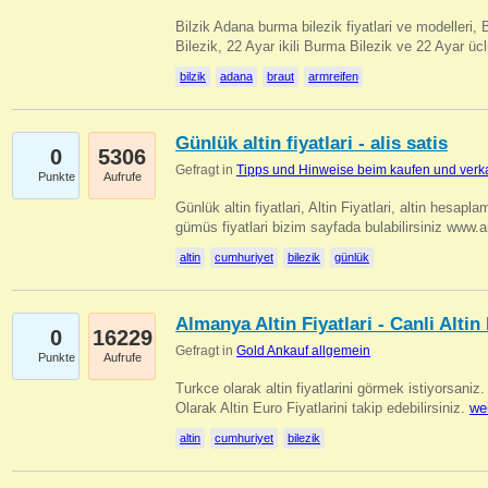
Bilzik Adana burma bilezik fiyatlari ve modelleri, 
Bilezik, 22 Ayar ikili Burma Bilezik ve 22 Ayar 
bilzik
adana
braut
armreifen
Günlük altin fiyatlari - alis satis
0
5306
Gefragt in
Tipps und Hinweise beim kaufen und verk
Punkte
Aufrufe
Günlük altin fiyatlari, Altin Fiyatlari, altin hesapla
gümüs fiyatlari bizim sayfada bulabilirsiniz www.
altin
cumhuriyet
bilezik
günlük
Almanya Altin Fiyatlari - Canli Altin F
0
16229
Gefragt in
Gold Ankauf allgemein
Punkte
Aufrufe
Turkce olarak altin fiyatlarini görmek istiyorsaniz.
Olarak Altin Euro Fiyatlarini takip edebilirsiniz.
we
altin
cumhuriyet
bilezik