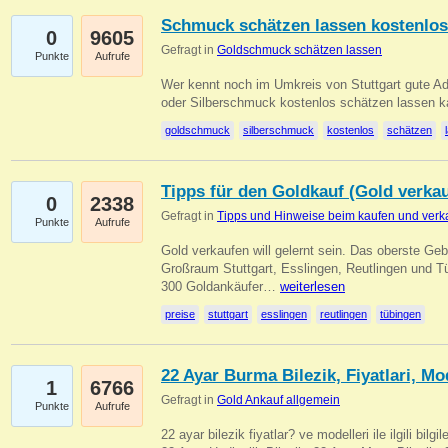
Schmuck schätzen lassen kostenlos
0
9605
Gefragt in
Goldschmuck schätzen lassen
Punkte
Aufrufe
Wer kennt noch im Umkreis von Stuttgart gute 
oder Silberschmuck kostenlos schätzen lassen 
goldschmuck
silberschmuck
kostenlos
schätzen
Tipps für den Goldkauf (Gold verka
0
2338
Gefragt in
Tipps und Hinweise beim kaufen und verk
Punkte
Aufrufe
Gold verkaufen will gelernt sein. Das oberste Gebo
Großraum Stuttgart, Esslingen, Reutlingen und T
300 Goldankäufer…
weiterlesen
preise
stuttgart
esslingen
reutlingen
tübingen
22 Ayar Burma Bilezik, Fiyatlari, Mo
1
6766
Gefragt in
Gold Ankauf allgemein
Punkte
Aufrufe
22 ayar bilezik fiyatlar? ve modelleri ile ilgili bilg