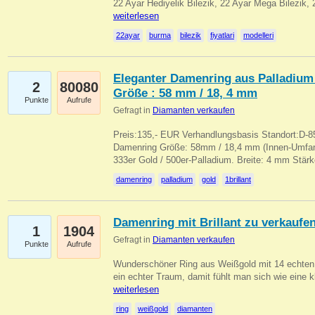
22 Ayar Hediyelik Bilezik, 22 Ayar Mega Bilezik
weiterlesen
22ayar
burma
bilezik
fiyatlari
modelleri
Eleganter Damenring aus Palladium 
2
80080
Größe : 58 mm / 18, 4 mm
Punkte
Aufrufe
Gefragt in
Diamanten verkaufen
Preis:135,- EUR Verhandlungsbasis Standort:D-85
Damenring Größe: 58mm / 18,4 mm (Innen-Umfang
333er Gold / 500er-Palladium. Breite: 4 mm Stä
damenring
palladium
gold
1brillant
Damenring mit Brillant zu verkaufe
1
1904
Gefragt in
Diamanten verkaufen
Punkte
Aufrufe
Wunderschöner Ring aus Weißgold mit 14 echten 
ein echter Traum, damit fühlt man sich wie eine kl
weiterlesen
ring
weißgold
diamanten