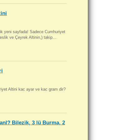
ini
artik yeni sayfada! Sadece Cumhuriyet
Beslik ve Çeyrek Altinin,) takip…
ri
yet Altini kac ayar ve kac gram dir?
anl? Bilezik, 3 lü Burma, 2