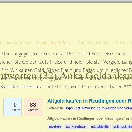
Sofortige Auszahlung!
Das sagen unsere Kunden
Unsere Öffnungszeiten
lberankauf Preise
Platinankauf Preise
Die Abwicklung
Edelmeta
e hier angegebenen Edelmetall-Preise sind Endpreise, die wir
ichen Sie Goldankaufs-Preise und holen Sie sich Vergleichsang
**** Wir kaufen Gold, Silber, Platin und Palladium in jeglicher
ntworten (
32
) Anka Goldankau
n ein unverbindliches Angebot.***** Wir sind (nach Terminverei
gesellschaft mbH
3:00 Uhr - für Sie da - bitte telefonisch Termin vereinbaren **
Altgold kaufen in Reutlingen oder R
0
83
Gefragt in
Tipps und Hinweise beim kaufen und verk
Punkte
Aufrufe
Altgold kaufen in Reutlingen oder Reutlingen? an
juweliere
raum-reutlingen
münzhändler
schmuckhän