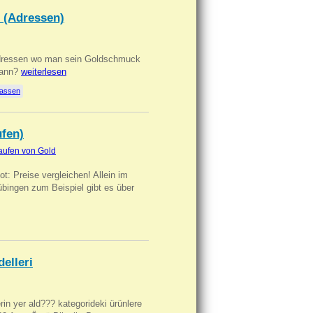
 (Adressen)
Adressen wo man sein Goldschmuck
kann?
weiterlesen
lassen
ufen)
aufen von Gold
t: Preise vergleichen! Allein im
übingen zum Beispiel gibt es über
delleri
ilerin yer ald??? kategorideki ürünlere