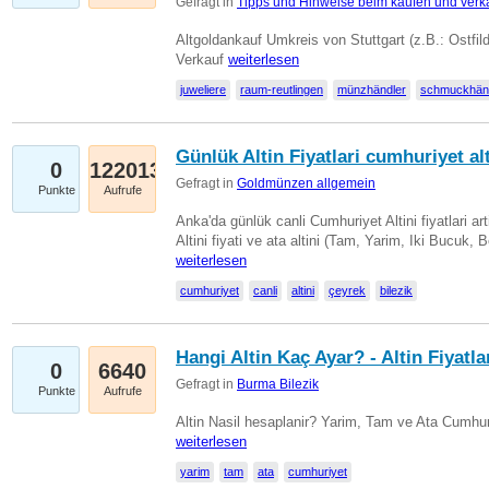
Gefragt in
Tipps und Hinweise beim kaufen und verk
Altgoldankauf Umkreis von Stuttgart (z.B.: Ostfil
Verkauf
weiterlesen
juweliere
raum-reutlingen
münzhändler
schmuckhän
Günlük Altin Fiyatlari cumhuriyet alt
0
122013
Gefragt in
Goldmünzen allgemein
Punkte
Aufrufe
Anka'da günlük canli Cumhuriyet Altini fiyatlari 
Altini fiyati ve ata altini (Tam, Yarim, Iki Bucuk, 
weiterlesen
cumhuriyet
canli
altini
çeyrek
bilezik
Hangi Altin Kaç Ayar? - Altin Fiyatla
0
6640
Gefragt in
Burma Bilezik
Punkte
Aufrufe
Altin Nasil hesaplanir? Yarim, Tam ve Ata Cumhuri
weiterlesen
yarim
tam
ata
cumhuriyet