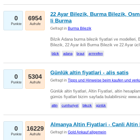
22 Ayar Bilezik, Burma Bilezik, Osm
0
6954
li Burma
Punkte
Aufrufe
Gefragt in
Burma Bilezik
Bilzik Adana burma bilezik fiyatlari ve modelleri, 
Bilezik, 22 Ayar ikili Burma Bilezik ve 22 Ayar 
bilzik
adana
braut
armreifen
Günlük altin fiyatlari - alis satis
0
5304
Gefragt in
Tipps und Hinweise beim kaufen und verk
Punkte
Aufrufe
Günlük altin fiyatlari, Altin Fiyatlari, altin hesapla
gümüs fiyatlari bizim sayfada bulabilirsiniz www.
altin
cumhuriyet
bilezik
günlük
Almanya Altin Fiyatlari - Canli Altin F
0
16229
Gefragt in
Gold Ankauf allgemein
Punkte
Aufrufe