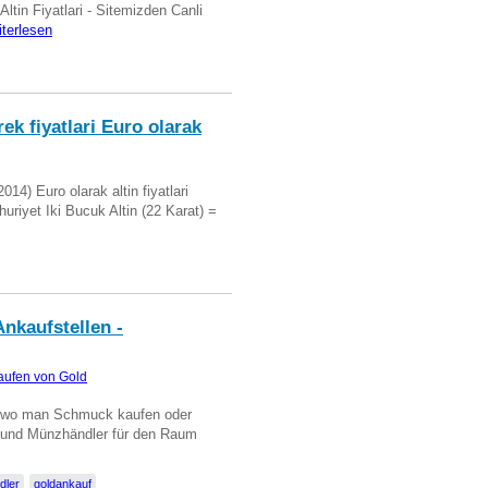
 Altin Fiyatlari - Sitemizden Canli
iterlesen
ek fiyatlari Euro olarak
14) Euro olarak altin fiyatlari
uriyet Iki Bucuk Altin (22 Karat) =
nkaufstellen -
aufen von Gold
n wo man Schmuck kaufen oder
, und Münzhändler für den Raum
dler
goldankauf