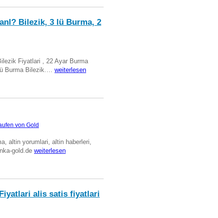
anl? Bilezik, 3 lü Burma, 2
Bilezik Fiyatlari , 22 Ayar Burma
üclü Burma Bilezik.…
weiterlesen
aufen von Gold
ma, altin yorumlari, altin haberleri,
anka-gold.de
weiterlesen
iyatlari alis satis fiyatlari