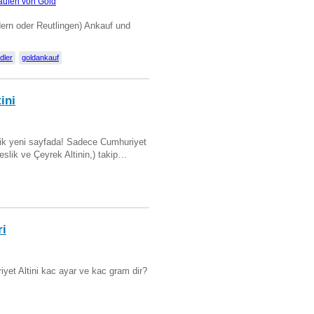
aufen von Gold
dern oder Reutlingen) Ankauf und
dler
goldankauf
ini
artik yeni sayfada! Sadece Cumhuriyet
Beslik ve Çeyrek Altinin,) takip…
ri
yet Altini kac ayar ve kac gram dir?