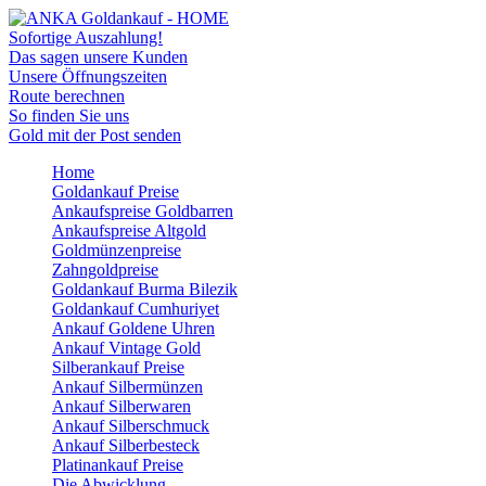
Sofortige Auszahlung!
Das sagen unsere Kunden
Unsere Öffnungszeiten
Route berechnen
So finden Sie uns
Gold mit der Post senden
Home
Goldankauf Preise
Ankaufspreise Goldbarren
Ankaufspreise Altgold
Goldmünzenpreise
Zahngoldpreise
Goldankauf Burma Bilezik
Goldankauf Cumhuriyet
Ankauf Goldene Uhren
Ankauf Vintage Gold
Silberankauf Preise
Ankauf Silbermünzen
Ankauf Silberwaren
Ankauf Silberschmuck
Ankauf Silberbesteck
Platinankauf Preise
Die Abwicklung