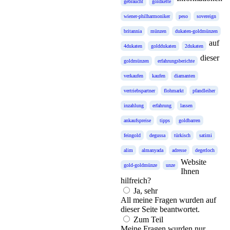
gebraucht
goldkette
wiener-philharmoniker
peso
sovereign
britannia
münzen
dukaten-goldmünzen
auf
4dukaten
golddukaten
2dukaten
dieser
goldmünzen
erfahrungsberichte
verkaufen
kaufen
diamanten
vertriebspartner
flohmarkt
pfandleiher
inzahlung
erfahrung
lassen
ankaufspreise
tipps
goldbarren
feingold
degussa
türkisch
satimi
alim
almanyada
adresse
degerloch
Website
gold-goldmünze
unze
Ihnen
hilfreich?
Ja, sehr
All meine Fragen wurden auf
dieser Seite beantwortet.
Zum Teil
Meine Fragen wurden nur