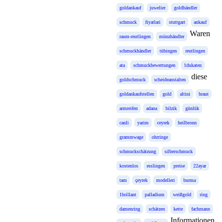
goldankauf
juwelier
goldhändler
schmuck
fiyatlari
stuttgart
ankauf
Waren
raum-reutlingen
münzhändler
schmuckhändler
tübingen
reutlingen
ata
schmuckbewertungen
1dukaten
diese
goldschmuck
scheideanstalten
goldankaufstellen
gold
altini
braut
armreifen
adana
bilzik
günlük
canli
yarim
ceyrek
heilbronn
grammwage
ohrringe
schmuckschätzung
silberschmuck
kostenlos
esslingen
preise
22ayar
tam
çeyrek
modelleri
burma
1brillant
palladium
weißgold
ring
damenring
schätzen
kette
fachmann
Informationen