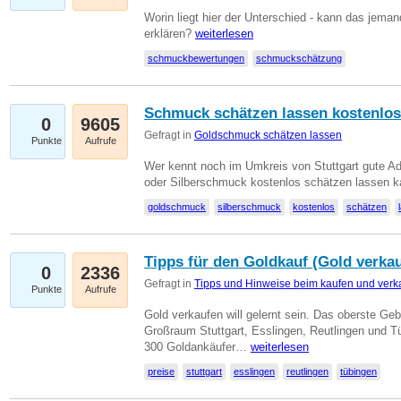
Worin liegt hier der Unterschied - kann das jeman
erklären?
weiterlesen
schmuckbewertungen
schmuckschätzung
Schmuck schätzen lassen kostenlos
0
9605
Gefragt in
Goldschmuck schätzen lassen
Punkte
Aufrufe
Wer kennt noch im Umkreis von Stuttgart gute 
oder Silberschmuck kostenlos schätzen lassen 
goldschmuck
silberschmuck
kostenlos
schätzen
Tipps für den Goldkauf (Gold verka
0
2336
Gefragt in
Tipps und Hinweise beim kaufen und verk
Punkte
Aufrufe
Gold verkaufen will gelernt sein. Das oberste Gebo
Großraum Stuttgart, Esslingen, Reutlingen und T
300 Goldankäufer…
weiterlesen
preise
stuttgart
esslingen
reutlingen
tübingen