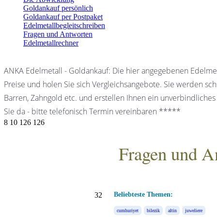
Goldankauf persönlich
Goldankauf per Postpaket
Edelmetallbegleitschreiben
Fragen und Antworten
Edelmetallrechner
ANKA Edelmetall - Goldankauf: Die hier angegebenen Edelmet
Preise und holen Sie sich Vergleichsangebote. Sie werden schn
Barren, Zahngold etc. und erstellen Ihnen ein unverbindliches
Sie da - bitte telefonisch Termin vereinbaren *****
8
10
126
126
Fragen und A
ANKA Edelmetallhandels
32
Beliebteste Themen:
cumhuriyet
bilezik
altin
juweliere