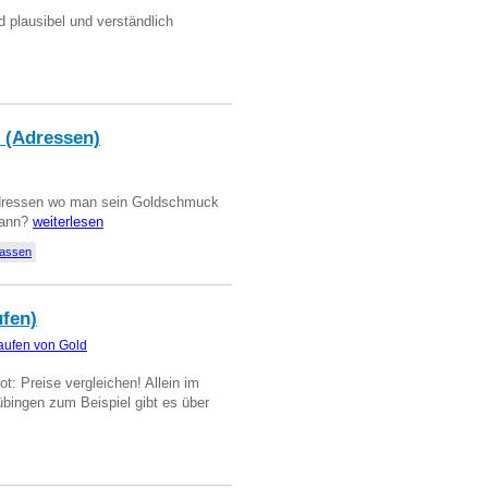
d plausibel und verständlich
 (Adressen)
Adressen wo man sein Goldschmuck
kann?
weiterlesen
lassen
ufen)
aufen von Gold
t: Preise vergleichen! Allein im
übingen zum Beispiel gibt es über