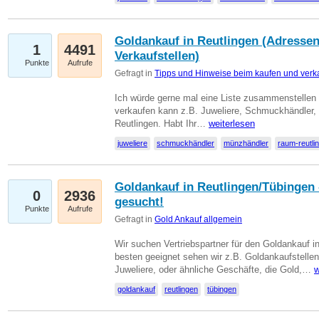
Goldankauf in Reutlingen (Adressen
1
4491
Verkaufstellen)
Punkte
Aufrufe
Gefragt in
Tipps und Hinweise beim kaufen und verk
Ich würde gerne mal eine Liste zusammenstelle
verkaufen kann z.B. Juweliere, Schmuckhändler
Reutlingen. Habt Ihr…
weiterlesen
juweliere
schmuckhändler
münzhändler
raum-reutli
Goldankauf in Reutlingen/Tübingen 
0
2936
gesucht!
Punkte
Aufrufe
Gefragt in
Gold Ankauf allgemein
Wir suchen Vertriebspartner für den Goldankauf 
besten geeignet sehen wir z.B. Goldankaufstellen
Juweliere, oder ähnliche Geschäfte, die Gold,…
w
goldankauf
reutlingen
tübingen