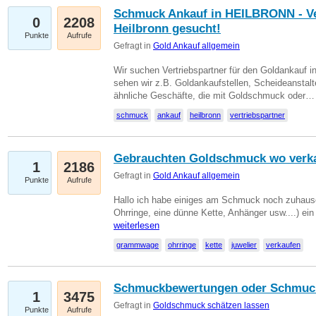
Schmuck Ankauf in HEILBRONN - Ver
0
2208
Heilbronn gesucht!
Punkte
Aufrufe
Gefragt in
Gold Ankauf allgemein
Wir suchen Vertriebspartner für den Goldankauf i
sehen wir z.B. Goldankaufstellen, Scheideanstalt
ähnliche Geschäfte, die mit Goldschmuck oder
schmuck
ankauf
heilbronn
vertriebspartner
Gebrauchten Goldschmuck wo verk
1
2186
Gefragt in
Gold Ankauf allgemein
Punkte
Aufrufe
Hallo ich habe einiges am Schmuck noch zuhause
Ohrringe, eine dünne Kette, Anhänger usw....) ei
weiterlesen
grammwage
ohrringe
kette
juwelier
verkaufen
Schmuckbewertungen oder Schmuc
1
3475
Gefragt in
Goldschmuck schätzen lassen
Punkte
Aufrufe