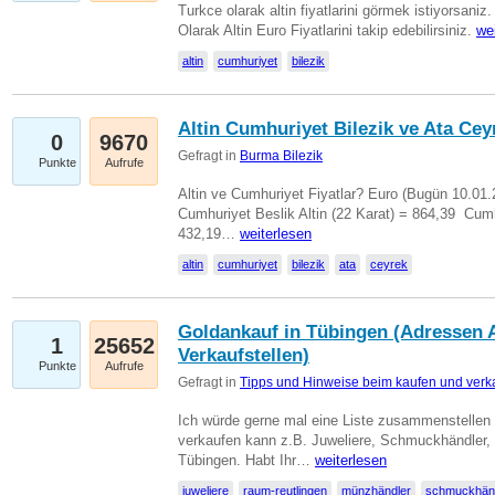
Turkce olarak altin fiyatlarini görmek istiyorsaniz.
Olarak Altin Euro Fiyatlarini takip edebilirsiniz.
we
altin
cumhuriyet
bilezik
Altin Cumhuriyet Bilezik ve Ata Ceyr
0
9670
Gefragt in
Burma Bilezik
Punkte
Aufrufe
Altin ve Cumhuriyet Fiyatlar? Euro (Bugün 10.01.20
Cumhuriyet Beslik Altin (22 Karat) = 864,39  Cumh
432,19…
weiterlesen
altin
cumhuriyet
bilezik
ata
ceyrek
Goldankauf in Tübingen (Adressen A
1
25652
Verkaufstellen)
Punkte
Aufrufe
Gefragt in
Tipps und Hinweise beim kaufen und verk
Ich würde gerne mal eine Liste zusammenstelle
verkaufen kann z.B. Juweliere, Schmuckhändler
Tübingen. Habt Ihr…
weiterlesen
juweliere
raum-reutlingen
münzhändler
schmuckhän