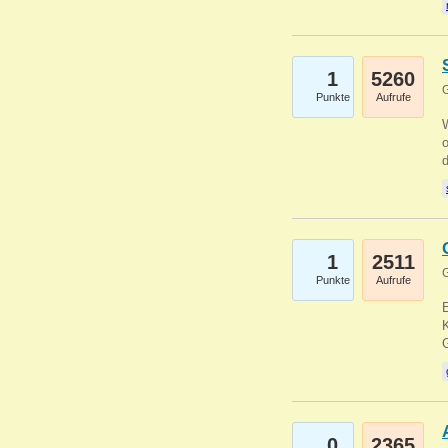
1
5260
G
Punkte
Aufrufe
1
2511
G
Punkte
Aufrufe
E
K
0
2365