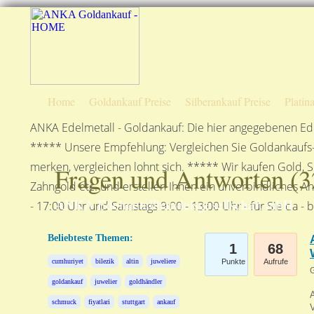
Home
Goldankauf Preise
Silberankauf Preise
Platin
ANKA Edelmetall - Goldankauf: Die hier angegebenen Ede
***** Unsere Empfehlung: Vergleichen Sie Goldankaufs-P
merken, vergleichen lohnt sich. ***** Wir kaufen Gold, S
Fragen und Antworten (
3
Zahngold etc. und erstellen Ihnen ein unverbindliches A
ANKA Edelmetallhandelsgesellschaft mbH
- 17:00 Uhr und Samstags 9:00 - 13:00 Uhr - für Sie da - 
Beliebteste Themen:
1
68
cumhuriyet
bilezik
altin
juweliere
Punkte
Aufrufe
G
goldankauf
juwelier
goldhändler
A
schmuck
fiyatlari
stuttgart
ankauf