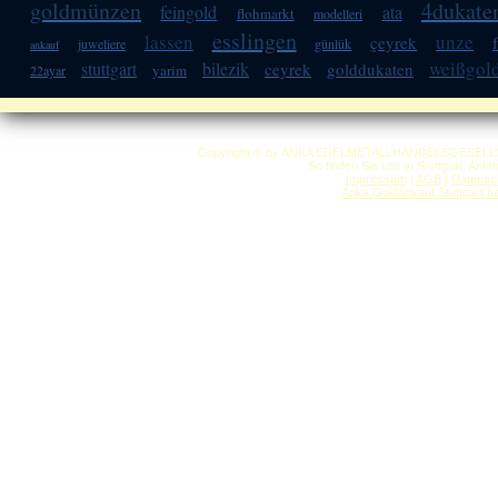
goldmünzen
4dukate
feingold
ata
flohmarkt
modelleri
esslingen
lassen
unze
çeyrek
juweliere
günlük
ankauf
weißgol
stuttgart
bilezik
ceyrek
golddukaten
yarim
22ayar
Copyright © by ANKA EDELMETALLHANDELSGESELLSCHAF
So finden Sie uns in Stuttgart: Anf
Impressum
|
AGB
|
Datensc
Anka Goldankauf Stuttgart
h