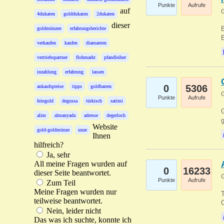
Punkte
Aufrufe
auf
G
4dukaten
golddukaten
2dukaten
dieser
B
goldmünzen
erfahrungsberichte
B
verkaufen
kaufen
diamanten
vertriebspartner
flohmarkt
pfandleiher
inzahlung
erfahrung
lassen
0
5306
ankaufspreise
tipps
goldbarren
G
Punkte
Aufrufe
feingold
degussa
türkisch
satimi
G
alim
almanyada
adresse
degerloch
g
Website
gold-goldmünze
unze
Ihnen
hilfreich?
Ja, sehr
All meine Fragen wurden auf
0
16233
dieser Seite beantwortet.
G
Punkte
Aufrufe
Zum Teil
Meine Fragen wurden nur
T
teilweise beantwortet.
O
Nein, leider nicht
Das was ich suchte, konnte ich