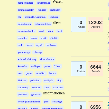
Waren
raum-reutlingen
münzhändler
schmuckhändler
tübingen
reutlingen
ata
schmuckbewertungen
1dukaten
0
122031
diese
goldschmuck
scheideanstalten
G
Punkte
Aufrufe
goldankaufstellen
gold
altini
braut
A
A
armreifen
adana
bilzik
günlük
w
canli
yarim
ceyrek
heilbronn
grammwage
ohrringe
schmuckschätzung
silberschmuck
0
6644
kostenlos
esslingen
preise
22ayar
G
Punkte
Aufrufe
tam
çeyrek
modelleri
burma
A
1brillant
palladium
weißgold
ring
w
damenring
schätzen
kette
fachmann
Informationen
gebraucht
goldkette
wiener-philharmoniker
peso
sovereign
0
6956
britannia
münzen
dukaten-goldmünzen