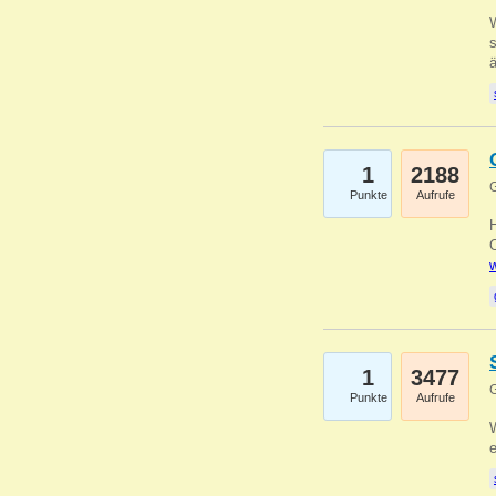
W
s
1
2188
G
Punkte
Aufrufe
O
w
1
3477
G
Punkte
Aufrufe
W