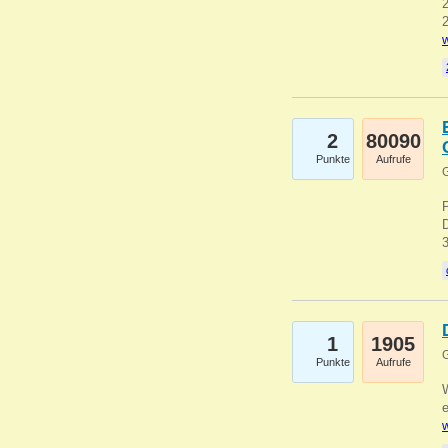
2
2
w
2
80090
Punkte
Aufrufe
G
1
1905
G
Punkte
Aufrufe
e
w