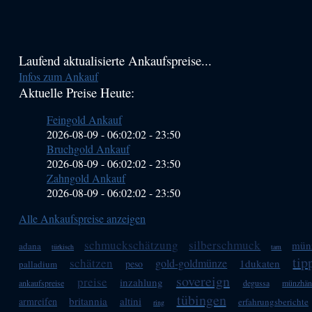
Haupt-
Laufend aktualisierte Ankaufspreise...
Infos zum Ankauf
Sidebar
Aktuelle Preise Heute:
(Primary)
Feingold Ankauf
2026-08-09 - 06:02:02
-
23:50
Bruchgold Ankauf
2026-08-09 - 06:02:02
-
23:50
Zahngold Ankauf
2026-08-09 - 06:02:02
-
23:50
Alle Ankaufspreise anzeigen
schmuckschätzung
silberschmuck
mün
adana
türkisch
tam
tip
schätzen
gold-goldmünze
1dukaten
peso
palladium
sovereign
preise
inzahlung
ankaufspreise
degussa
münzhän
tübingen
britannia
altini
armreifen
erfahrungsberichte
ring