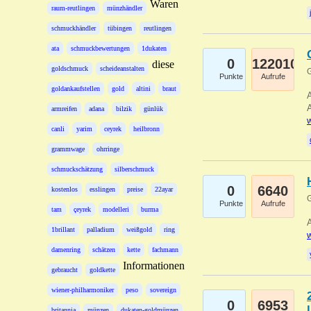
Waren
raum-reutlingen
münzhändler
schmuckhändler
tübingen
reutlingen
ata
schmuckbewertungen
1dukaten
0
122010
diese
goldschmuck
scheideanstalten
G
Punkte
Aufrufe
goldankaufstellen
gold
altini
braut
A
A
armreifen
adana
bilzik
günlük
w
canli
yarim
ceyrek
heilbronn
grammwage
ohrringe
schmuckschätzung
silberschmuck
0
6640
kostenlos
esslingen
preise
22ayar
G
Punkte
Aufrufe
tam
çeyrek
modelleri
burma
A
1brillant
palladium
weißgold
ring
w
damenring
schätzen
kette
fachmann
Informationen
gebraucht
goldkette
wiener-philharmoniker
peso
sovereign
0
6953
britannia
münzen
dukaten-goldmünzen