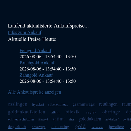
Haupt-
Laufend aktualisierte Ankaufspreise...
Infos zum Ankauf
Sidebar
Aktuelle Preise Heute:
(Primary)
Feingold Ankauf
2026-08-06 - 13:54:40
-
13:50
Bruchgold Ankauf
2026-08-06 - 13:54:40
-
13:50
Zahngold Ankauf
2026-08-06 - 13:54:40
-
13:50
Alle Ankaufspreise anzeigen
esslingen
reutlingen
raum
grammwage
fiyatlari
silberschmuck
goldankaufstellen
bilezik
ohrringe
de
altini
ceyrek
satimi
golddukaten
schmuckschätzung
feingold
ring
goldankauf
goldhä
gold
degerloch
damenring
juweliere
sovereign
fachmann