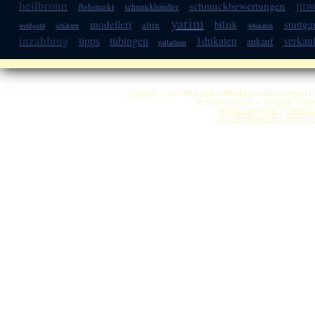
heilbronn
juw
schmuckbewertungen
flohmarkt
schmuckhändler
yarim
modelleri
stuttga
bilzik
altin
weißgold
schätzen
4dukaten
inzahlung
tipps
tübingen
1dukaten
verkau
ankauf
palladium
Copyright © by ANKA EDELMETALLHANDELSGESELLSCHAF
So finden Sie uns in Stuttgart: Anf
Impressum
|
AGB
|
Datensc
Anka Goldankauf Stuttgart
h