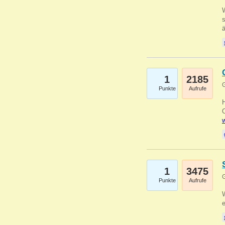
W
s
1
2185
G
Punkte
Aufrufe
O
w
1
3475
G
Punkte
Aufrufe
W