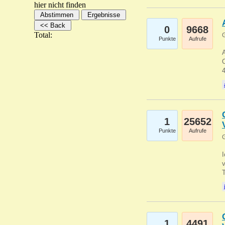
hier nicht finden
0
9668
Total:
G
Punkte
Aufrufe
A
C
1
25652
Punkte
Aufrufe
G
1
4491