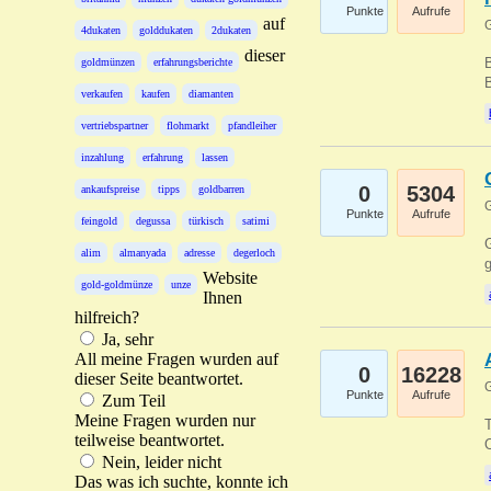
Punkte
Aufrufe
auf
G
4dukaten
golddukaten
2dukaten
dieser
B
goldmünzen
erfahrungsberichte
B
verkaufen
kaufen
diamanten
vertriebspartner
flohmarkt
pfandleiher
inzahlung
erfahrung
lassen
0
5304
ankaufspreise
tipps
goldbarren
G
Punkte
Aufrufe
feingold
degussa
türkisch
satimi
G
alim
almanyada
adresse
degerloch
g
Website
gold-goldmünze
unze
Ihnen
hilfreich?
Ja, sehr
All meine Fragen wurden auf
0
16228
dieser Seite beantwortet.
G
Punkte
Aufrufe
Zum Teil
Meine Fragen wurden nur
T
teilweise beantwortet.
O
Nein, leider nicht
Das was ich suchte, konnte ich