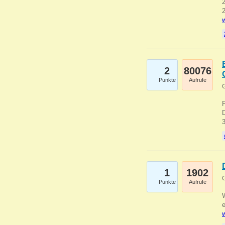
2
2
w
2
80076
Punkte
Aufrufe
G
1
1902
G
Punkte
Aufrufe
e
w