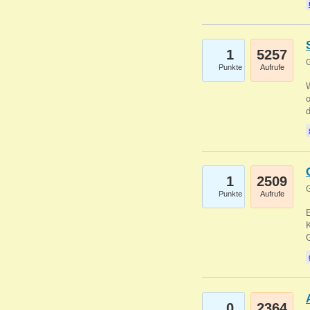
1
5257
G
Punkte
Aufrufe
1
2509
G
Punkte
Aufrufe
E
K
0
2364