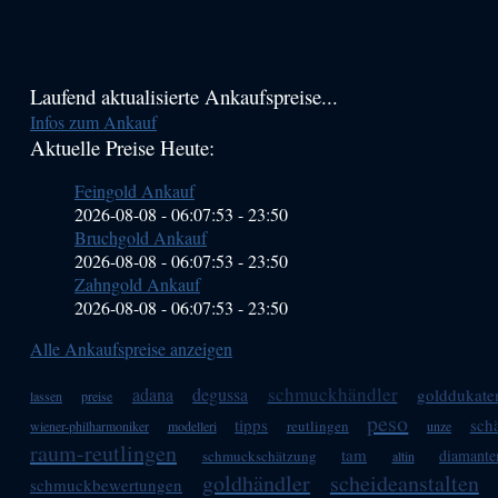
Haupt-
Laufend aktualisierte Ankaufspreise...
Infos zum Ankauf
Sidebar
Aktuelle Preise Heute:
(Primary)
Feingold Ankauf
2026-08-08 - 06:07:53
-
23:50
Bruchgold Ankauf
2026-08-08 - 06:07:53
-
23:50
Zahngold Ankauf
2026-08-08 - 06:07:53
-
23:50
Alle Ankaufspreise anzeigen
schmuckhändler
adana
degussa
golddukate
lassen
preise
peso
tipps
sch
reutlingen
wiener-philharmoniker
modelleri
unze
raum-reutlingen
tam
diamante
schmuckschätzung
altin
goldhändler
scheideanstalten
schmuckbewertungen