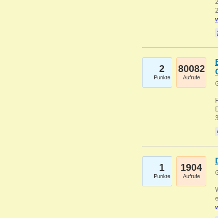
2
2
w
2
80082
Punkte
Aufrufe
G
1
1904
G
Punkte
Aufrufe
e
w