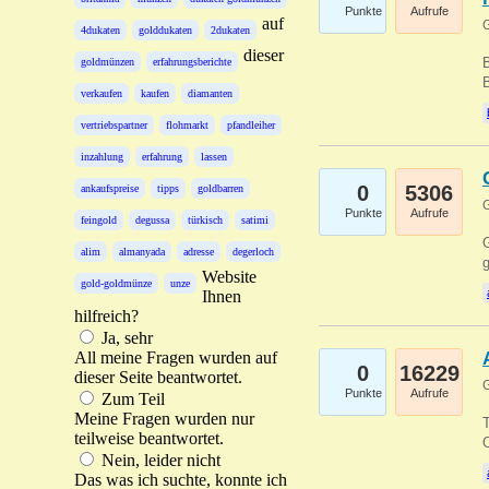
Punkte
Aufrufe
auf
G
4dukaten
golddukaten
2dukaten
dieser
B
goldmünzen
erfahrungsberichte
B
verkaufen
kaufen
diamanten
vertriebspartner
flohmarkt
pfandleiher
inzahlung
erfahrung
lassen
0
5306
ankaufspreise
tipps
goldbarren
G
Punkte
Aufrufe
feingold
degussa
türkisch
satimi
G
alim
almanyada
adresse
degerloch
g
Website
gold-goldmünze
unze
Ihnen
hilfreich?
Ja, sehr
All meine Fragen wurden auf
0
16229
dieser Seite beantwortet.
G
Punkte
Aufrufe
Zum Teil
Meine Fragen wurden nur
T
teilweise beantwortet.
O
Nein, leider nicht
Das was ich suchte, konnte ich