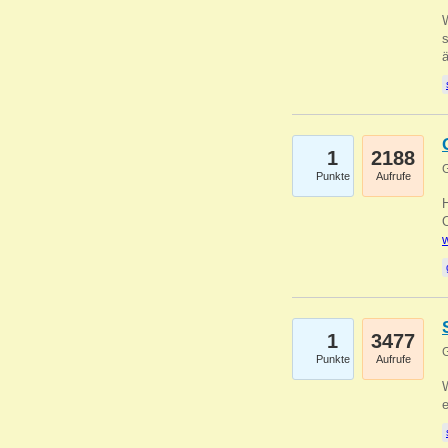
W
s
1
2188
G
Punkte
Aufrufe
O
w
1
3477
G
Punkte
Aufrufe
W