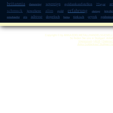
britannia
sovereign
ar
goldankaufstellen
22ayar
damenring
erfahrung
schmuck
alim
juweliere
gold
juwelie
ohrringe
adresse
degerloch
çeyrek
ata
türkisch
goldmünz
münzhändler
burma
Copyright © by ANKA EDELMETALLHANDELSGESELLSCHAF
So finden Sie uns in Stuttgart: Anf
Impressum
|
AGB
|
Datensc
Anka Goldankauf Stuttgart
h