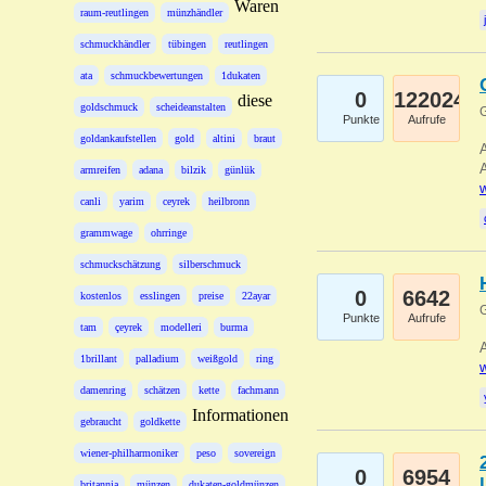
Waren
raum-reutlingen
münzhändler
schmuckhändler
tübingen
reutlingen
ata
schmuckbewertungen
1dukaten
0
122024
diese
goldschmuck
scheideanstalten
G
Punkte
Aufrufe
goldankaufstellen
gold
altini
braut
A
A
armreifen
adana
bilzik
günlük
w
canli
yarim
ceyrek
heilbronn
grammwage
ohrringe
schmuckschätzung
silberschmuck
0
6642
kostenlos
esslingen
preise
22ayar
G
Punkte
Aufrufe
tam
çeyrek
modelleri
burma
A
1brillant
palladium
weißgold
ring
w
damenring
schätzen
kette
fachmann
Informationen
gebraucht
goldkette
wiener-philharmoniker
peso
sovereign
0
6954
britannia
münzen
dukaten-goldmünzen