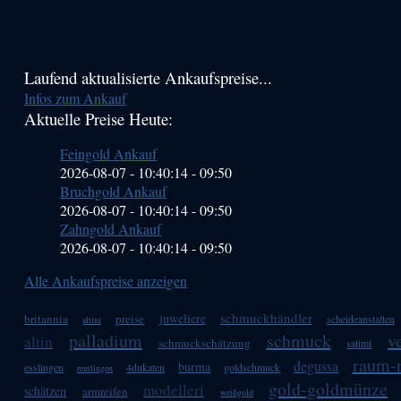
Haupt-
Laufend aktualisierte Ankaufspreise...
Infos zum Ankauf
Sidebar
Aktuelle Preise Heute:
(Primary)
Feingold Ankauf
2026-08-07 - 10:40:14
-
09:50
Bruchgold Ankauf
2026-08-07 - 10:40:14
-
09:50
Zahngold Ankauf
2026-08-07 - 10:40:14
-
09:50
Alle Ankaufspreise anzeigen
schmuckhändler
juweliere
britannia
preise
scheideanstalten
altini
palladium
schmuck
v
altin
schmuckschätzung
satimi
raum-r
degussa
burma
esslingen
4dukaten
goldschmuck
reutlingen
gold-goldmünze
modelleri
schätzen
armreifen
weißgold