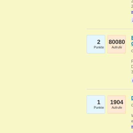
2
2
w
2
80080
Punkte
Aufrufe
G
1
1904
G
Punkte
Aufrufe
e
w