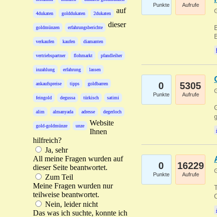
Punkte
Aufrufe
auf
G
4dukaten
golddukaten
2dukaten
dieser
B
goldmünzen
erfahrungsberichte
B
verkaufen
kaufen
diamanten
vertriebspartner
flohmarkt
pfandleiher
inzahlung
erfahrung
lassen
0
5305
ankaufspreise
tipps
goldbarren
G
Punkte
Aufrufe
feingold
degussa
türkisch
satimi
G
alim
almanyada
adresse
degerloch
g
Website
gold-goldmünze
unze
Ihnen
hilfreich?
Ja, sehr
All meine Fragen wurden auf
0
16229
dieser Seite beantwortet.
G
Punkte
Aufrufe
Zum Teil
Meine Fragen wurden nur
T
teilweise beantwortet.
O
Nein, leider nicht
Das was ich suchte, konnte ich