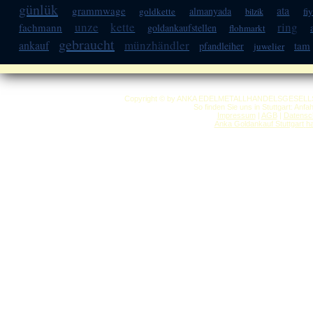
günlük
ata
grammwage
almanyada
goldkette
fi
bilzik
unze
kette
ring
fachmann
goldankaufstellen
flohmarkt
gebraucht
münzhändler
ankauf
tam
pfandleiher
juwelier
Copyright © by ANKA EDELMETALLHANDELSGESELLSCHAF
So finden Sie uns in Stuttgart: Anf
Impressum
|
AGB
|
Datensc
Anka Goldankauf Stuttgart
h