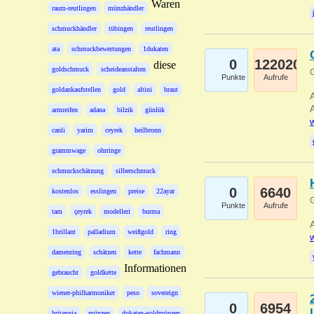
Waren
raum-reutlingen
münzhändler
schmuckhändler
tübingen
reutlingen
ata
schmuckbewertungen
1dukaten
0
122020
diese
goldschmuck
scheideanstalten
G
Punkte
Aufrufe
goldankaufstellen
gold
altini
braut
A
A
armreifen
adana
bilzik
günlük
w
canli
yarim
ceyrek
heilbronn
grammwage
ohrringe
schmuckschätzung
silberschmuck
0
6640
kostenlos
esslingen
preise
22ayar
G
Punkte
Aufrufe
tam
çeyrek
modelleri
burma
A
1brillant
palladium
weißgold
ring
w
damenring
schätzen
kette
fachmann
Informationen
gebraucht
goldkette
wiener-philharmoniker
peso
sovereign
0
6954
britannia
münzen
dukaten-goldmünzen