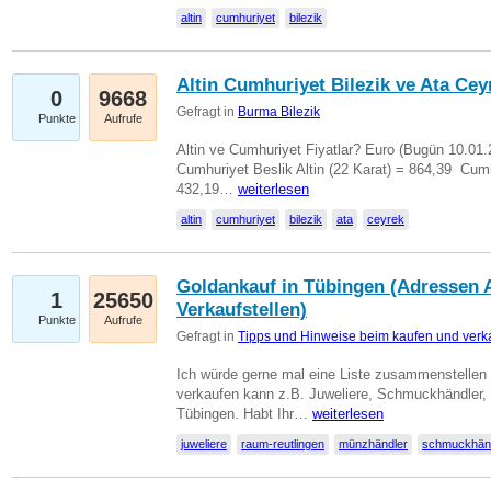
altin
cumhuriyet
bilezik
Altin Cumhuriyet Bilezik ve Ata Ceyr
0
9668
Gefragt in
Burma Bilezik
Punkte
Aufrufe
Altin ve Cumhuriyet Fiyatlar? Euro (Bugün 10.01.20
Cumhuriyet Beslik Altin (22 Karat) = 864,39  Cumh
432,19…
weiterlesen
altin
cumhuriyet
bilezik
ata
ceyrek
Goldankauf in Tübingen (Adressen A
1
25650
Verkaufstellen)
Punkte
Aufrufe
Gefragt in
Tipps und Hinweise beim kaufen und verk
Ich würde gerne mal eine Liste zusammenstelle
verkaufen kann z.B. Juweliere, Schmuckhändler
Tübingen. Habt Ihr…
weiterlesen
juweliere
raum-reutlingen
münzhändler
schmuckhän