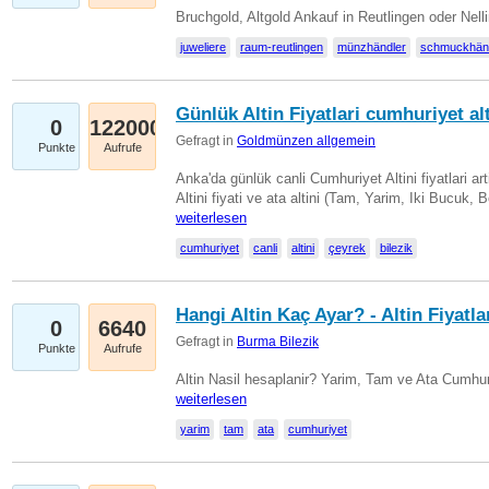
Bruchgold, Altgold Ankauf in Reutlingen oder Nel
juweliere
raum-reutlingen
münzhändler
schmuckhän
Günlük Altin Fiyatlari cumhuriyet alt
0
122000
Gefragt in
Goldmünzen allgemein
Punkte
Aufrufe
Anka'da günlük canli Cumhuriyet Altini fiyatlari 
Altini fiyati ve ata altini (Tam, Yarim, Iki Bucuk, 
weiterlesen
cumhuriyet
canli
altini
çeyrek
bilezik
Hangi Altin Kaç Ayar? - Altin Fiyatla
0
6640
Gefragt in
Burma Bilezik
Punkte
Aufrufe
Altin Nasil hesaplanir? Yarim, Tam ve Ata Cumhuri
weiterlesen
yarim
tam
ata
cumhuriyet