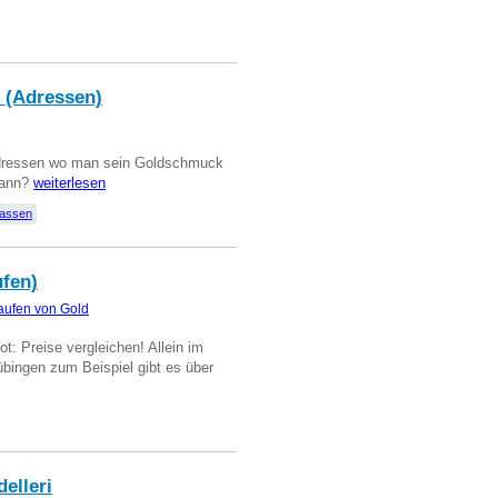
 (Adressen)
Adressen wo man sein Goldschmuck
kann?
weiterlesen
lassen
ufen)
aufen von Gold
t: Preise vergleichen! Allein im
übingen zum Beispiel gibt es über
delleri