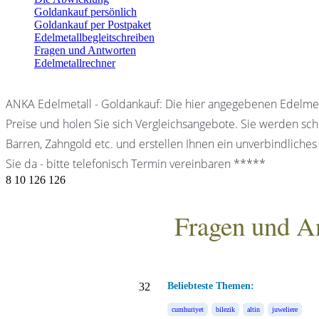
Goldankauf persönlich
Goldankauf per Postpaket
Edelmetallbegleitschreiben
Fragen und Antworten
Edelmetallrechner
ANKA Edelmetall - Goldankauf: Die hier angegebenen Edelmet
Preise und holen Sie sich Vergleichsangebote. Sie werden schn
Barren, Zahngold etc. und erstellen Ihnen ein unverbindliches
Sie da - bitte telefonisch Termin vereinbaren *****
8
10
126
126
Fragen und A
ANKA Edelmetallhandels
32
Beliebteste Themen:
cumhuriyet
bilezik
altin
juweliere