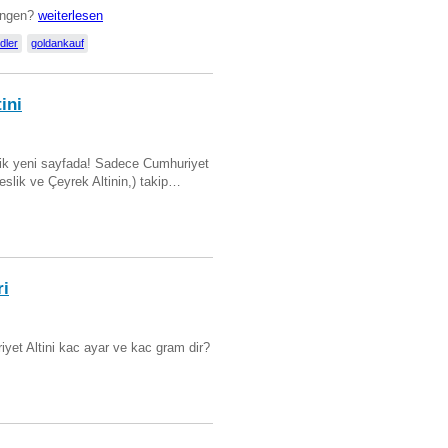
lingen?
weiterlesen
dler
goldankauf
ini
artik yeni sayfada! Sadece Cumhuriyet
Beslik ve Çeyrek Altinin,) takip…
ri
yet Altini kac ayar ve kac gram dir?