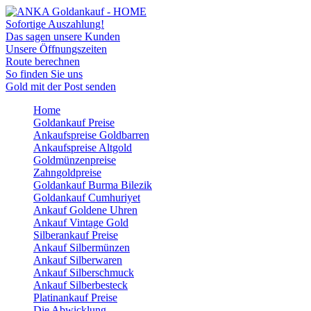
Sofortige Auszahlung!
Das sagen unsere Kunden
Unsere Öffnungszeiten
Route berechnen
So finden Sie uns
Gold mit der Post senden
Home
Goldankauf Preise
Ankaufspreise Goldbarren
Ankaufspreise Altgold
Goldmünzenpreise
Zahngoldpreise
Goldankauf Burma Bilezik
Goldankauf Cumhuriyet
Ankauf Goldene Uhren
Ankauf Vintage Gold
Silberankauf Preise
Ankauf Silbermünzen
Ankauf Silberwaren
Ankauf Silberschmuck
Ankauf Silberbesteck
Platinankauf Preise
Die Abwicklung