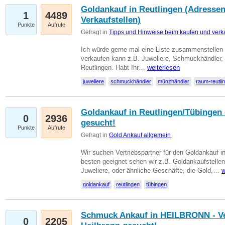
Goldankauf in Reutlingen (Adressen
1
4489
Verkaufstellen)
Punkte
Aufrufe
Gefragt in
Tipps und Hinweise beim kaufen und verk
Ich würde gerne mal eine Liste zusammenstelle
verkaufen kann z.B. Juweliere, Schmuckhändler
Reutlingen. Habt Ihr…
weiterlesen
juweliere
schmuckhändler
münzhändler
raum-reutli
Goldankauf in Reutlingen/Tübingen 
0
2936
gesucht!
Punkte
Aufrufe
Gefragt in
Gold Ankauf allgemein
Wir suchen Vertriebspartner für den Goldankauf 
besten geeignet sehen wir z.B. Goldankaufstellen
Juweliere, oder ähnliche Geschäfte, die Gold,…
w
goldankauf
reutlingen
tübingen
Schmuck Ankauf in HEILBRONN - Ver
0
2205