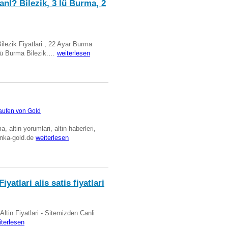
anl? Bilezik, 3 lü Burma, 2
Bilezik Fiyatlari , 22 Ayar Burma
üclü Burma Bilezik.…
weiterlesen
aufen von Gold
ma, altin yorumlari, altin haberleri,
anka-gold.de
weiterlesen
iyatlari alis satis fiyatlari
 Altin Fiyatlari - Sitemizden Canli
iterlesen