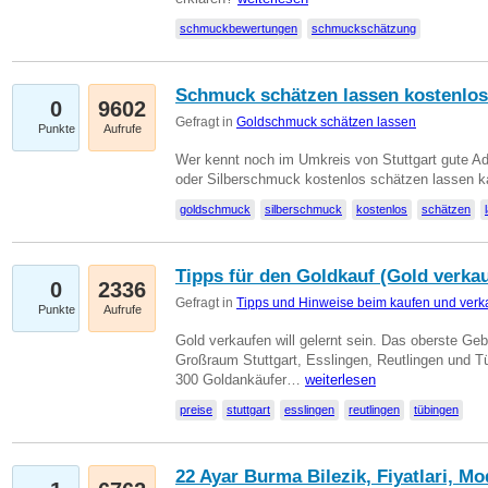
schmuckbewertungen
schmuckschätzung
Schmuck schätzen lassen kostenlos
0
9602
Gefragt in
Goldschmuck schätzen lassen
Punkte
Aufrufe
Wer kennt noch im Umkreis von Stuttgart gute 
oder Silberschmuck kostenlos schätzen lassen 
goldschmuck
silberschmuck
kostenlos
schätzen
Tipps für den Goldkauf (Gold verka
0
2336
Gefragt in
Tipps und Hinweise beim kaufen und verk
Punkte
Aufrufe
Gold verkaufen will gelernt sein. Das oberste Gebo
Großraum Stuttgart, Esslingen, Reutlingen und T
300 Goldankäufer…
weiterlesen
preise
stuttgart
esslingen
reutlingen
tübingen
22 Ayar Burma Bilezik, Fiyatlari, Mo