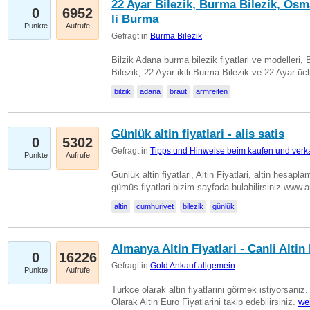
22 Ayar Bilezik, Burma Bilezik, Osm
0
6952
li Burma
Punkte
Aufrufe
Gefragt in
Burma Bilezik
Bilzik Adana burma bilezik fiyatlari ve modelleri, 
Bilezik, 22 Ayar ikili Burma Bilezik ve 22 Ayar 
bilzik
adana
braut
armreifen
Günlük altin fiyatlari - alis satis
0
5302
Gefragt in
Tipps und Hinweise beim kaufen und verk
Punkte
Aufrufe
Günlük altin fiyatlari, Altin Fiyatlari, altin hesapla
gümüs fiyatlari bizim sayfada bulabilirsiniz www.
altin
cumhuriyet
bilezik
günlük
Almanya Altin Fiyatlari - Canli Altin F
0
16226
Gefragt in
Gold Ankauf allgemein
Punkte
Aufrufe
Turkce olarak altin fiyatlarini görmek istiyorsaniz.
Olarak Altin Euro Fiyatlarini takip edebilirsiniz.
we