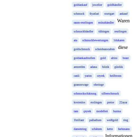
goldankauf
juwelier
goldhändler
schmuck
fiyatlari
stuttgart
ankauf
Waren
raum-reutlingen
münzhändler
schmuckhändler
tübingen
reutlingen
ata
schmuckbewertungen
1dukaten
diese
goldschmuck
scheideanstalten
goldankaufstellen
gold
altini
braut
armreifen
adana
bilzik
günlük
canli
yarim
ceyrek
heilbronn
grammwage
ohrringe
schmuckschätzung
silberschmuck
kostenlos
esslingen
preise
22ayar
tam
çeyrek
modelleri
burma
1brillant
palladium
weißgold
ring
damenring
schätzen
kette
fachmann
Informationen