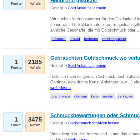
Heilbronn gesucht!
Punkte
Aufrufe
Gefragt in
Gold Ankauf allgemein
Wir suchen Vertriebspartner für den Goldankauf i
sehen wir z.B. Goldankaufstellen, Scheideanstalt
ähnliche Geschäfte, die mit Goldschmuck oder
schmuck
ankauf
heilbronn
vertriebspartner
Gebrauchten Goldschmuck wo verk
1
2185
Gefragt in
Gold Ankauf allgemein
Punkte
Aufrufe
Hallo ich habe einiges am Schmuck noch zuhause
Ohrringe, eine dünne Kette, Anhänger usw....) ei
weiterlesen
grammwage
ohrringe
kette
juwelier
verkaufen
Schmuckbewertungen oder Schmuc
1
3475
Gefragt in
Goldschmuck schätzen lassen
Punkte
Aufrufe
Worin liegt hier der Unterschied - kann das jeman
erklären?
weiterlesen