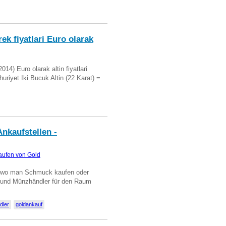
ek fiyatlari Euro olarak
14) Euro olarak altin fiyatlari
uriyet Iki Bucuk Altin (22 Karat) =
nkaufstellen -
aufen von Gold
n wo man Schmuck kaufen oder
, und Münzhändler für den Raum
dler
goldankauf