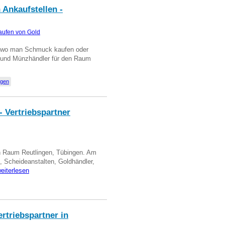
 Ankaufstellen -
aufen von Gold
n wo man Schmuck kaufen oder
, und Münzhändler für den Raum
ngen
- Vertriebspartner
in Raum Reutlingen, Tübingen. Am
, Scheideanstalten, Goldhändler,
eiterlesen
triebspartner in