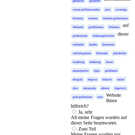
gebraucht
goldkette
wiener-philharmoniker
peso
sovereign
britannia
münzen
dukaten-goldmünzen
auf
4dukaten
golddukaten
2dukaten
dieser
goldmünzen
erfahrungsberichte
verkaufen
kaufen
diamanten
vertriebspartner
flohmarkt
pfandleiher
inzahlung
erfahrung
lassen
ankaufspreise
tipps
goldbarren
feingold
degussa
türkisch
satimi
alim
almanyada
adresse
degerloch
Website
gold-goldmünze
unze
Ihnen
hilfreich?
Ja, sehr
All meine Fragen wurden auf
dieser Seite beantwortet.
Zum Teil
Meine Fragen wurden nur