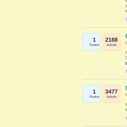
W
s
1
2188
G
Punkte
Aufrufe
O
w
1
3477
G
Punkte
Aufrufe
W