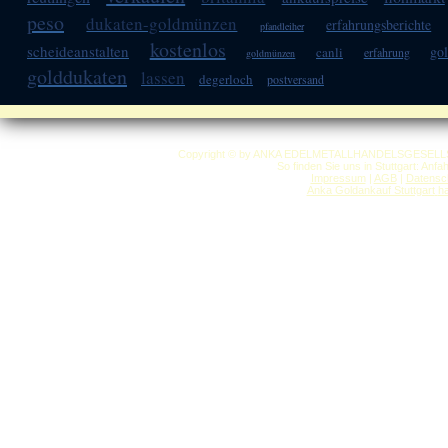
peso
dukaten-goldmünzen
erfahrungsberichte
pfandleiher
kostenlos
scheideanstalten
go
canli
erfahrung
goldmünzen
golddukaten
lassen
degerloch
postversand
Copyright © by ANKA EDELMETALLHANDELSGESELLSCHAF
So finden Sie uns in Stuttgart: Anf
Impressum
|
AGB
|
Datensc
Anka Goldankauf Stuttgart
h