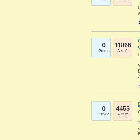
I
a
0
11866
Punkte
Aufrufe
G
B
0
4455
G
Punkte
Aufrufe
u