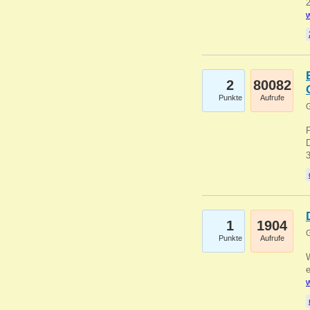
2
w
2
80082
Punkte
Aufrufe
G
1
1904
G
Punkte
Aufrufe
e
w