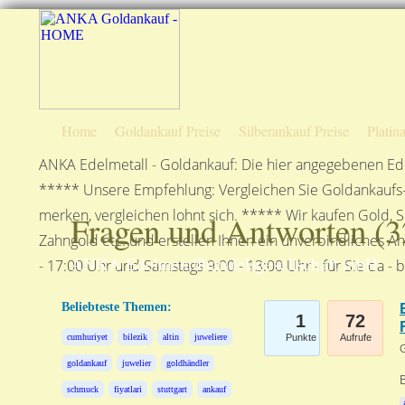
Home
Goldankauf Preise
Silberankauf Preise
Platin
ANKA Edelmetall - Goldankauf: Die hier angegebenen Ede
***** Unsere Empfehlung: Vergleichen Sie Goldankaufs-P
merken, vergleichen lohnt sich. ***** Wir kaufen Gold, S
Fragen und Antworten (
3
Zahngold etc. und erstellen Ihnen ein unverbindliches A
ANKA Edelmetallhandelsgesellschaft mbH
- 17:00 Uhr und Samstags 9:00 - 13:00 Uhr - für Sie da - 
Beliebteste Themen:
1
72
cumhuriyet
bilezik
altin
juweliere
Punkte
Aufrufe
G
goldankauf
juwelier
goldhändler
B
schmuck
fiyatlari
stuttgart
ankauf