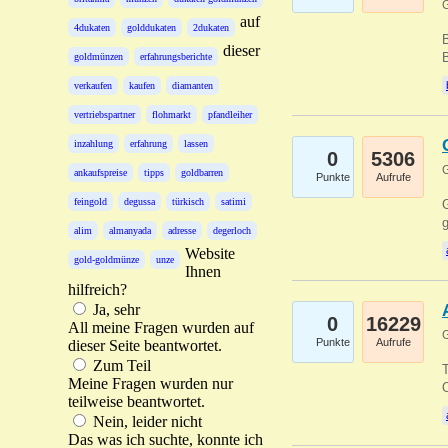
G
auf
4dukaten
golddukaten
2dukaten
B
dieser
B
goldmünzen
erfahrungsberichte
verkaufen
kaufen
diamanten
vertriebspartner
flohmarkt
pfandleiher
inzahlung
erfahrung
lassen
0
5306
G
ankaufspreise
tipps
goldbarren
Punkte
Aufrufe
feingold
degussa
türkisch
satimi
G
g
alim
almanyada
adresse
degerloch
Website
gold-goldmünze
unze
Ihnen
hilfreich?
Ja, sehr
0
16229
All meine Fragen wurden auf
G
Punkte
Aufrufe
dieser Seite beantwortet.
Zum Teil
T
Meine Fragen wurden nur
O
teilweise beantwortet.
Nein, leider nicht
Das was ich suchte, konnte ich