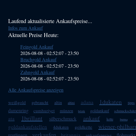
Haupt-
Laufend aktualisierte Ankaufspreise...
Infos zum Ankauf
Sidebar
Aktuelle Preise Heute:
(Primary)
Feingold Ankauf
2026-08-08 - 02:52:07
-
23:50
Bruchgold Ankauf
2026-08-08 - 02:52:07
-
23:50
Zahngold Ankauf
2026-08-08 - 02:52:07
-
23:50
Alle Ankaufspreise anzeigen
1dukaten
adana
weißgold
gebraucht
altin
altini
tipps
damenring
cumhuriyet
münzen
goldankauf
schmuckschät
bilzik
1brillant
ankauf
ata
silberschmuck
kette
burma
c
wiener-philha
goldankaufstellen
goldkette
4dukaten
verkaufen
britannia
reutlingen
flohmarkt
ankaufspreise