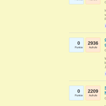
G
0
2936
Punkte
Aufrufe
G
b
0
2209
Punkte
Aufrufe
G