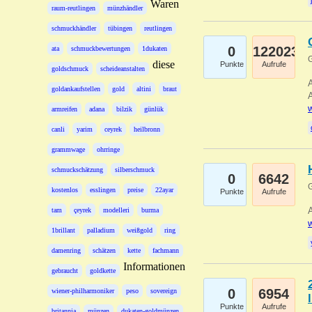
Waren
raum-reutlingen
münzhändler
schmuckhändler
tübingen
reutlingen
0
122023
ata
schmuckbewertungen
1dukaten
G
diese
Punkte
Aufrufe
goldschmuck
scheideanstalten
A
goldankaufstellen
gold
altini
braut
A
w
armreifen
adana
bilzik
günlük
canli
yarim
ceyrek
heilbronn
grammwage
ohrringe
schmuckschätzung
silberschmuck
0
6642
G
kostenlos
esslingen
preise
22ayar
Punkte
Aufrufe
A
tam
çeyrek
modelleri
burma
w
1brillant
palladium
weißgold
ring
damenring
schätzen
kette
fachmann
Informationen
gebraucht
goldkette
0
6954
wiener-philharmoniker
peso
sovereign
Punkte
Aufrufe
britannia
münzen
dukaten-goldmünzen