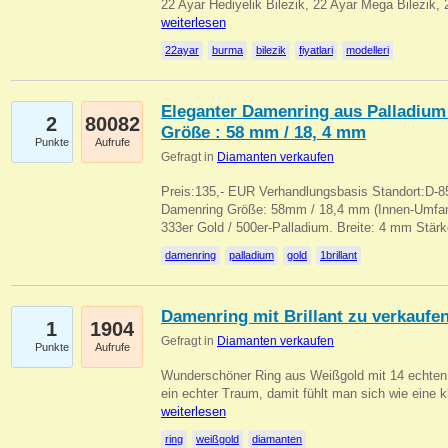
22 Ayar Hediyelik Bilezik, 22 Ayar Mega Bilezik
weiterlesen
22ayar
burma
bilezik
fiyatlari
modelleri
Eleganter Damenring aus Palladium 
2
80082
Größe : 58 mm / 18, 4 mm
Punkte
Aufrufe
Gefragt in
Diamanten verkaufen
Preis:135,- EUR Verhandlungsbasis Standort:D-85
Damenring Größe: 58mm / 18,4 mm (Innen-Umfang
333er Gold / 500er-Palladium. Breite: 4 mm Stä
damenring
palladium
gold
1brillant
Damenring mit Brillant zu verkaufe
1
1904
Gefragt in
Diamanten verkaufen
Punkte
Aufrufe
Wunderschöner Ring aus Weißgold mit 14 echten 
ein echter Traum, damit fühlt man sich wie eine kl
weiterlesen
ring
weißgold
diamanten