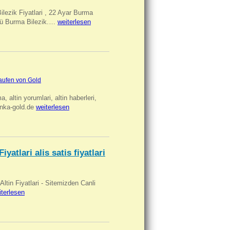
Bilezik Fiyatlari , 22 Ayar Burma
üclü Burma Bilezik.…
weiterlesen
aufen von Gold
ma, altin yorumlari, altin haberleri,
anka-gold.de
weiterlesen
iyatlari alis satis fiyatlari
 Altin Fiyatlari - Sitemizden Canli
iterlesen