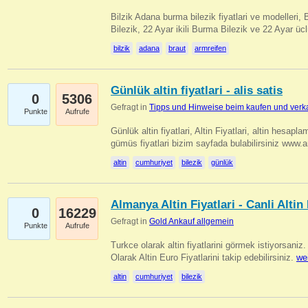
Bilzik Adana burma bilezik fiyatlari ve modelleri, 
Bilezik, 22 Ayar ikili Burma Bilezik ve 22 Ayar 
bilzik
adana
braut
armreifen
Günlük altin fiyatlari - alis satis
0
5306
Gefragt in
Tipps und Hinweise beim kaufen und verk
Punkte
Aufrufe
Günlük altin fiyatlari, Altin Fiyatlari, altin hesapla
gümüs fiyatlari bizim sayfada bulabilirsiniz www.
altin
cumhuriyet
bilezik
günlük
Almanya Altin Fiyatlari - Canli Altin F
0
16229
Gefragt in
Gold Ankauf allgemein
Punkte
Aufrufe
Turkce olarak altin fiyatlarini görmek istiyorsaniz.
Olarak Altin Euro Fiyatlarini takip edebilirsiniz.
we
altin
cumhuriyet
bilezik