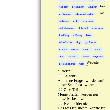
auf
4dukaten
golddukaten
2dukaten
dieser
goldmünzen
erfahrungsberichte
verkaufen
kaufen
diamanten
vertriebspartner
flohmarkt
pfandleiher
inzahlung
erfahrung
lassen
ankaufspreise
tipps
goldbarren
feingold
degussa
türkisch
satimi
alim
almanyada
adresse
degerloch
Website
gold-goldmünze
unze
Ihnen
hilfreich?
Ja, sehr
All meine Fragen wurden auf
dieser Seite beantwortet.
Zum Teil
Meine Fragen wurden nur
teilweise beantwortet.
Nein, leider nicht
Das was ich suchte, konnte ich