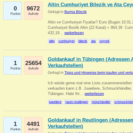
Altin Cumhuriyet Bilezik ve Ata Ceyr
0
9672
Gefragt in
Burma Bilezik
Punkte
Aufrufe
Altin ve Cumhuriyet Fiyatlar? Euro (Bugün 10.01.20
Cumhuriyet Beslik Altin (22 Karat) = 864,39  Cumh
432,19…
weiterlesen
altin
cumhuriyet
bilezik
ata
ceyrek
Goldankauf in Tübingen (Adressen A
1
25654
Verkaufstellen)
Punkte
Aufrufe
Gefragt in
Tipps und Hinweise beim kaufen und verk
Ich würde gerne mal eine Liste zusammenstelle
verkaufen kann z.B. Juweliere, Schmuckhändler
Tübingen. Habt Ihr…
weiterlesen
juweliere
raum-reutlingen
münzhändler
schmuckhän
Goldankauf in Reutlingen (Adressen
1
4491
Verkaufstellen)
Punkte
Aufrufe