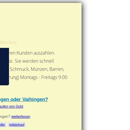
Route berechnen
So finden Sie uns
Gold mit der Post senden
llrechner
 unseren Kunden auszahlen.
ebote. Sie werden schnell
 Form: Schmuck, Münzen, Barren,
nbarung) Montags - Freitags 9:00
***
ingen oder Vaihingen?
aufen von Gold
hingen?
weiterlesen
dler
goldankauf