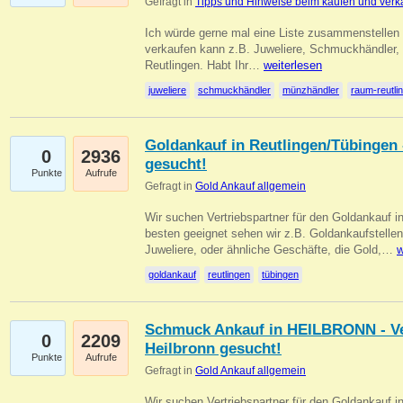
Gefragt in
Tipps und Hinweise beim kaufen und verk
Ich würde gerne mal eine Liste zusammenstelle
verkaufen kann z.B. Juweliere, Schmuckhändler
Reutlingen. Habt Ihr…
weiterlesen
juweliere
schmuckhändler
münzhändler
raum-reutli
Goldankauf in Reutlingen/Tübingen 
0
2936
gesucht!
Punkte
Aufrufe
Gefragt in
Gold Ankauf allgemein
Wir suchen Vertriebspartner für den Goldankauf 
besten geeignet sehen wir z.B. Goldankaufstellen
Juweliere, oder ähnliche Geschäfte, die Gold,…
w
goldankauf
reutlingen
tübingen
Schmuck Ankauf in HEILBRONN - Ver
0
2209
Heilbronn gesucht!
Punkte
Aufrufe
Gefragt in
Gold Ankauf allgemein
Wir suchen Vertriebspartner für den Goldankauf i