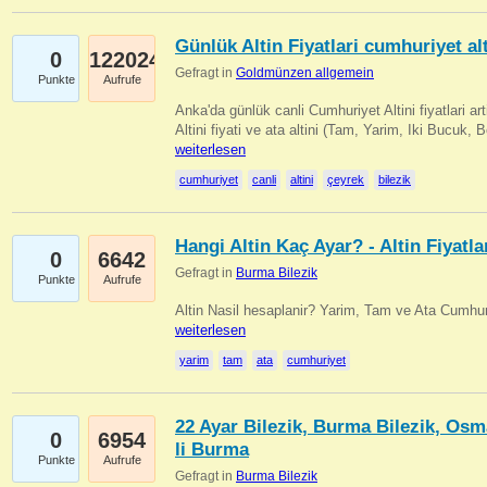
Günlük Altin Fiyatlari cumhuriyet alt
0
122024
Gefragt in
Goldmünzen allgemein
Punkte
Aufrufe
Anka'da günlük canli Cumhuriyet Altini fiyatlari 
Altini fiyati ve ata altini (Tam, Yarim, Iki Bucuk, 
weiterlesen
cumhuriyet
canli
altini
çeyrek
bilezik
Hangi Altin Kaç Ayar? - Altin Fiyatla
0
6642
Gefragt in
Burma Bilezik
Punkte
Aufrufe
Altin Nasil hesaplanir? Yarim, Tam ve Ata Cumhuri
weiterlesen
yarim
tam
ata
cumhuriyet
22 Ayar Bilezik, Burma Bilezik, Osm
0
6954
li Burma
Punkte
Aufrufe
Gefragt in
Burma Bilezik