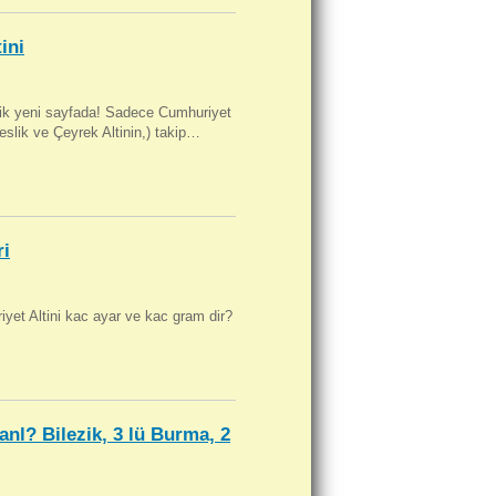
ini
artik yeni sayfada! Sadece Cumhuriyet
Beslik ve Çeyrek Altinin,) takip…
ri
yet Altini kac ayar ve kac gram dir?
anl? Bilezik, 3 lü Burma, 2