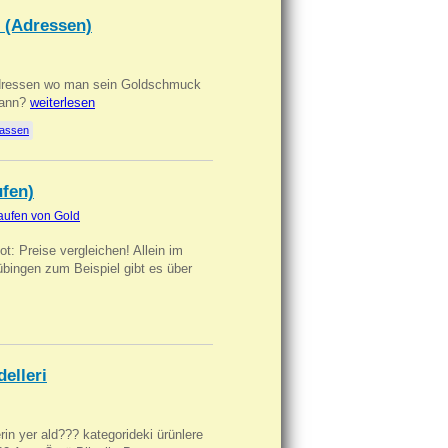
 (Adressen)
Adressen wo man sein Goldschmuck
kann?
weiterlesen
lassen
ufen)
aufen von Gold
t: Preise vergleichen! Allein im
übingen zum Beispiel gibt es über
delleri
ilerin yer ald??? kategorideki ürünlere