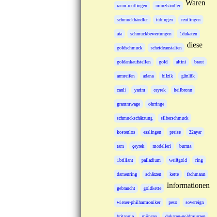
Waren
raum-reutlingen
münzhändler
schmuckhändler
tübingen
reutlingen
ata
schmuckbewertungen
1dukaten
diese
goldschmuck
scheideanstalten
goldankaufstellen
gold
altini
braut
armreifen
adana
bilzik
günlük
canli
yarim
ceyrek
heilbronn
grammwage
ohrringe
schmuckschätzung
silberschmuck
kostenlos
esslingen
preise
22ayar
tam
çeyrek
modelleri
burma
1brillant
palladium
weißgold
ring
damenring
schätzen
kette
fachmann
Informationen
gebraucht
goldkette
wiener-philharmoniker
peso
sovereign
britannia
münzen
dukaten-goldmünzen