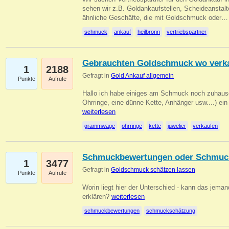
sehen wir z.B. Goldankaufstellen, Scheideanstalt
ähnliche Geschäfte, die mit Goldschmuck oder
schmuck
ankauf
heilbronn
vertriebspartner
Gebrauchten Goldschmuck wo verk
1
2188
Gefragt in
Gold Ankauf allgemein
Punkte
Aufrufe
Hallo ich habe einiges am Schmuck noch zuhause
Ohrringe, eine dünne Kette, Anhänger usw....) ei
weiterlesen
grammwage
ohrringe
kette
juwelier
verkaufen
Schmuckbewertungen oder Schmuc
1
3477
Gefragt in
Goldschmuck schätzen lassen
Punkte
Aufrufe
Worin liegt hier der Unterschied - kann das jeman
erklären?
weiterlesen
schmuckbewertungen
schmuckschätzung