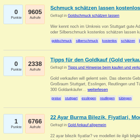
Schmuck schätzen lassen kostenlos
0
9605
Gefragt in
Goldschmuck schätzen lassen
Punkte
Aufrufe
Wer kennt noch im Umkreis von Stuttgart gute 
oder Silberschmuck kostenlos schätzen lassen 
goldschmuck
silberschmuck
kostenlos
schätzen
Tipps für den Goldkauf (Gold verka
0
2338
Gefragt in
Tipps und Hinweise beim kaufen und verk
Punkte
Aufrufe
Gold verkaufen will gelernt sein. Das oberste Gebo
Großraum Stuttgart, Esslingen, Reutlingen und T
300 Goldankäufer…
weiterlesen
preise
stuttgart
esslingen
reutlingen
tübingen
22 Ayar Burma Bilezik, Fiyatlari, Mo
1
6766
Gefragt in
Gold Ankauf allgemein
Punkte
Aufrufe
22 ayar bilezik fiyatlar? ve modelleri ile ilgili bilg