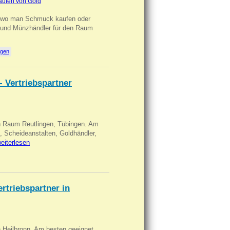
aufen von Gold
n wo man Schmuck kaufen oder
, und Münzhändler für den Raum
ngen
- Vertriebspartner
in Raum Reutlingen, Tübingen. Am
, Scheideanstalten, Goldhändler,
eiterlesen
triebspartner in
n Heilbronn. Am besten geeignet