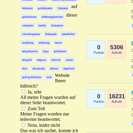
G
auf
4dukaten
golddukaten
2dukaten
B
dieser
B
goldmünzen
erfahrungsberichte
verkaufen
kaufen
diamanten
vertriebspartner
flohmarkt
pfandleiher
inzahlung
erfahrung
lassen
0
5306
G
ankaufspreise
tipps
goldbarren
Punkte
Aufrufe
feingold
degussa
türkisch
satimi
G
g
alim
almanyada
adresse
degerloch
Website
gold-goldmünze
unze
Ihnen
hilfreich?
Ja, sehr
0
16231
All meine Fragen wurden auf
G
Punkte
Aufrufe
dieser Seite beantwortet.
Zum Teil
T
Meine Fragen wurden nur
O
teilweise beantwortet.
Nein, leider nicht
Das was ich suchte, konnte ich