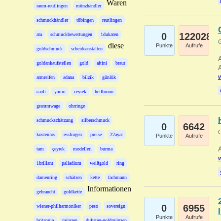
Waren
raum-reutlingen
münzhändler
schmuckhändler
tübingen
reutlingen
0
122028
ata
schmuckbewertungen
1dukaten
G
diese
Punkte
Aufrufe
goldschmuck
scheideanstalten
A
goldankaufstellen
gold
altini
braut
A
w
armreifen
adana
bilzik
günlük
canli
yarim
ceyrek
heilbronn
grammwage
ohrringe
schmuckschätzung
silberschmuck
0
6642
G
kostenlos
esslingen
preise
22ayar
Punkte
Aufrufe
A
tam
çeyrek
modelleri
burma
w
1brillant
palladium
weißgold
ring
damenring
schätzen
kette
fachmann
Informationen
gebraucht
goldkette
0
6955
wiener-philharmoniker
peso
sovereign
Punkte
Aufrufe
britannia
münzen
dukaten-goldmünzen