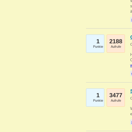
W
s
1
2188
G
Punkte
Aufrufe
O
w
1
3477
G
Punkte
Aufrufe
W