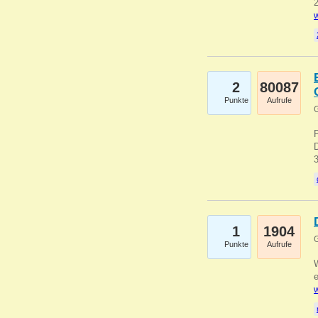
2
w
2
80087
Punkte
Aufrufe
G
1
1904
G
Punkte
Aufrufe
e
w