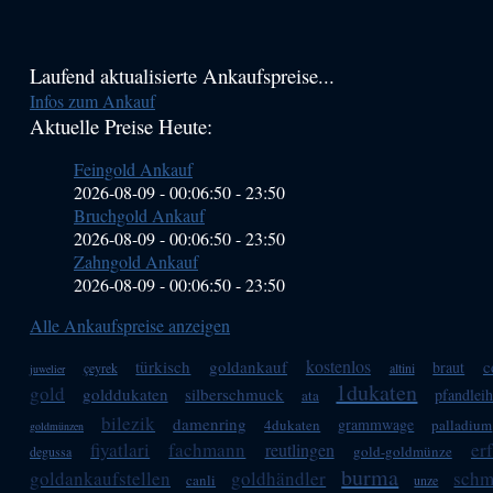
Haupt-
Laufend aktualisierte Ankaufspreise...
Infos zum Ankauf
Sidebar
Aktuelle Preise Heute:
(Primary)
Feingold Ankauf
2026-08-09 - 00:06:50
-
23:50
Bruchgold Ankauf
2026-08-09 - 00:06:50
-
23:50
Zahngold Ankauf
2026-08-09 - 00:06:50
-
23:50
Alle Ankaufspreise anzeigen
kostenlos
türkisch
goldankauf
c
braut
çeyrek
altini
juwelier
1dukaten
gold
golddukaten
silberschmuck
pfandleih
ata
bilezik
damenring
grammwage
4dukaten
palladium
goldmünzen
fiyatlari
fachmann
er
reutlingen
gold-goldmünze
degussa
burma
goldankaufstellen
goldhändler
schm
canli
unze