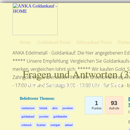
Home
Goldankauf Preise
Silberankauf Preise
Platin
ANKA Edelmetall - Goldankauf: Die hier angegebenen Ede
***** Unsere Empfehlung: Vergleichen Sie Goldankaufs-P
merken, vergleichen lohnt sich. ***** Wir kaufen Gold, S
Fragen und Antworten (
3
Zahngold etc. und erstellen Ihnen ein unverbindliches A
ANKA Edelmetallhandelsgesellschaft mbH
- 17:00 Uhr und Samstags 9:00 - 13:00 Uhr - für Sie da - 
Beliebteste Themen:
1
93
cumhuriyet
bilezik
altin
juweliere
Punkte
Aufrufe
G
goldankauf
juwelier
goldhändler
B
schmuck
fiyatlari
stuttgart
ankauf