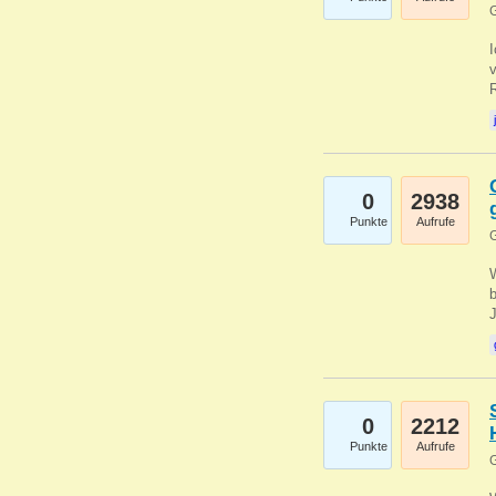
G
0
2938
Punkte
Aufrufe
G
b
0
2212
Punkte
Aufrufe
G