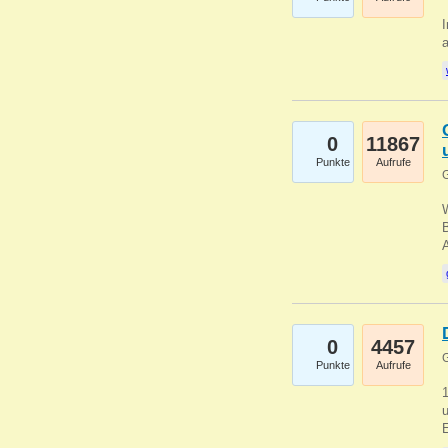
I
a
0
11867
Punkte
Aufrufe
G
B
0
4457
G
Punkte
Aufrufe
u