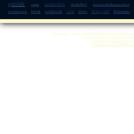
günlük
armreifen
modelleri
wiener-philharmoniker
yarim
tam
feingold
tipps
reutlingen
weißgold
bilzik
flohmarkt
Copyright © by ANKA EDELMETALLHANDELSGESELLSCHAF
So finden Sie uns in Stuttgart: Anf
Impressum
|
AGB
|
Datensc
Anka Goldankauf Stuttgart
h