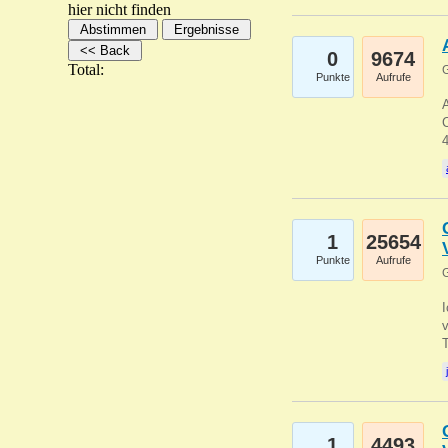
hier nicht finden
0
9674
Total:
G
Punkte
Aufrufe
A
C
1
25654
Punkte
Aufrufe
G
1
4493