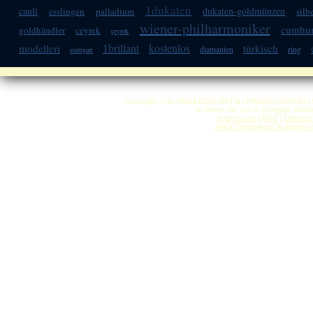
1dukaten
canli
dukaten-goldmünzen
esslingen
palladium
sil
wiener-philharmoniker
cumhur
goldhändler
ceyrek
çeyrek
1brillant
kostenlos
modelleri
türkisch
diamanten
ring
stuttgart
Copyright © by ANKA EDELMETALLHANDELSGESELLSCHAF
So finden Sie uns in Stuttgart: Anf
Impressum
|
AGB
|
Datensc
Anka Goldankauf Stuttgart
h