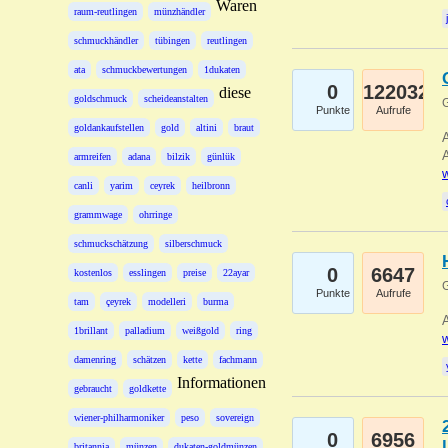
Waren
raum-reutlingen
münzhändler
schmuckhändler
tübingen
reutlingen
ata
schmuckbewertungen
1dukaten
0
122032
diese
goldschmuck
scheideanstalten
G
Punkte
Aufrufe
goldankaufstellen
gold
altini
braut
A
A
armreifen
adana
bilzik
günlük
w
canli
yarim
ceyrek
heilbronn
grammwage
ohrringe
schmuckschätzung
silberschmuck
0
6647
kostenlos
esslingen
preise
22ayar
G
Punkte
Aufrufe
tam
çeyrek
modelleri
burma
A
1brillant
palladium
weißgold
ring
w
damenring
schätzen
kette
fachmann
Informationen
gebraucht
goldkette
wiener-philharmoniker
peso
sovereign
0
6956
britannia
münzen
dukaten-goldmünzen