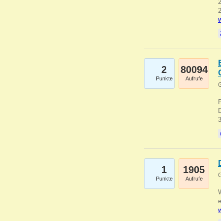
2
2
w
2
80094
Punkte
Aufrufe
G
1
1905
G
Punkte
Aufrufe
e
w