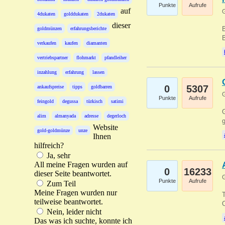
Punkte
Aufrufe
auf
G
4dukaten
golddukaten
2dukaten
dieser
B
goldmünzen
erfahrungsberichte
B
verkaufen
kaufen
diamanten
vertriebspartner
flohmarkt
pfandleiher
inzahlung
erfahrung
lassen
0
5307
ankaufspreise
tipps
goldbarren
G
Punkte
Aufrufe
feingold
degussa
türkisch
satimi
G
alim
almanyada
adresse
degerloch
g
Website
gold-goldmünze
unze
Ihnen
hilfreich?
Ja, sehr
All meine Fragen wurden auf
0
16233
dieser Seite beantwortet.
G
Punkte
Aufrufe
Zum Teil
Meine Fragen wurden nur
T
teilweise beantwortet.
O
Nein, leider nicht
Das was ich suchte, konnte ich