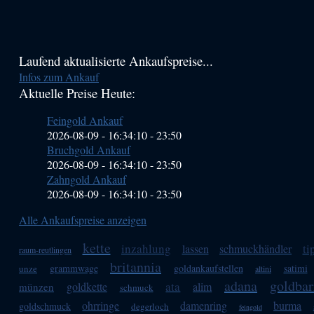
Haupt-
Laufend aktualisierte Ankaufspreise...
Infos zum Ankauf
Sidebar
Aktuelle Preise Heute:
(Primary)
Feingold Ankauf
2026-08-09 - 16:34:10
-
23:50
Bruchgold Ankauf
2026-08-09 - 16:34:10
-
23:50
Zahngold Ankauf
2026-08-09 - 16:34:10
-
23:50
Alle Ankaufspreise anzeigen
kette
inzahlung
ti
lassen
schmuckhändler
raum-reutlingen
britannia
grammwage
goldankaufstellen
satimi
unze
altini
adana
goldbar
ata
goldkette
alim
münzen
schmuck
ohrringe
damenring
burma
goldschmuck
degerloch
feingold