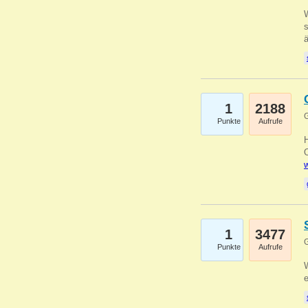
W
s
1
2188
G
Punkte
Aufrufe
O
w
1
3477
G
Punkte
Aufrufe
W