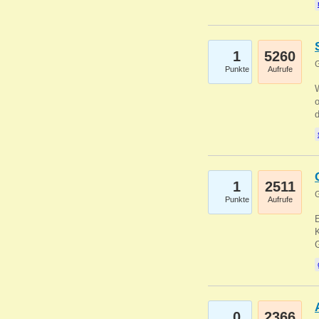
1
5260
G
Punkte
Aufrufe
1
2511
G
Punkte
Aufrufe
E
K
0
2366