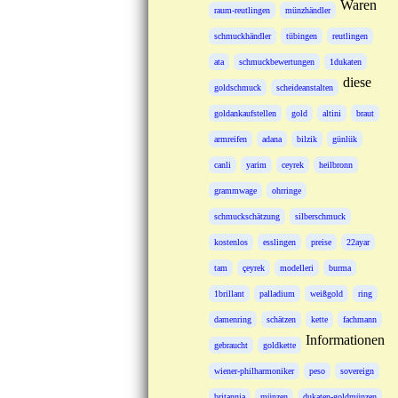
Waren
raum-reutlingen
münzhändler
schmuckhändler
tübingen
reutlingen
ata
schmuckbewertungen
1dukaten
diese
goldschmuck
scheideanstalten
goldankaufstellen
gold
altini
braut
armreifen
adana
bilzik
günlük
canli
yarim
ceyrek
heilbronn
grammwage
ohrringe
schmuckschätzung
silberschmuck
kostenlos
esslingen
preise
22ayar
tam
çeyrek
modelleri
burma
1brillant
palladium
weißgold
ring
damenring
schätzen
kette
fachmann
Informationen
gebraucht
goldkette
wiener-philharmoniker
peso
sovereign
britannia
münzen
dukaten-goldmünzen