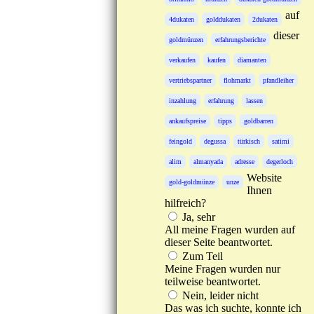
auf
4dukaten
golddukaten
2dukaten
dieser
goldmünzen
erfahrungsberichte
verkaufen
kaufen
diamanten
vertriebspartner
flohmarkt
pfandleiher
inzahlung
erfahrung
lassen
ankaufspreise
tipps
goldbarren
feingold
degussa
türkisch
satimi
alim
almanyada
adresse
degerloch
Website
gold-goldmünze
unze
Ihnen
hilfreich?
Ja, sehr
All meine Fragen wurden auf
dieser Seite beantwortet.
Zum Teil
Meine Fragen wurden nur
teilweise beantwortet.
Nein, leider nicht
Das was ich suchte, konnte ich