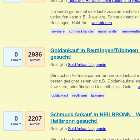
Gefragt in
Tipps und Hinweise beim kaufen und verk
Ich würde gerne mal eine Liste zusammenstelle
verkaufen kann z.B. Juweliere, Schmuckhändler
Reutlingen. Habt Ihr…
weiterlesen
juweliere
schmuckhändler
münzhändler
raum-reutli
Goldankauf in Reutlingen/Tübingen 
0
2936
gesucht!
Punkte
Aufrufe
Gefragt in
Gold Ankauf allgemein
Wir suchen Vertriebspartner für den Goldankauf 
besten geeignet sehen wir z.B. Goldankaufstellen
Juweliere, oder ähnliche Geschäfte, die Gold,…
w
goldankauf
reutlingen
tübingen
Schmuck Ankauf in HEILBRONN - Ver
0
2207
Heilbronn gesucht!
Punkte
Aufrufe
Gefragt in
Gold Ankauf allgemein
Wir suchen Vertriebspartner für den Goldankauf i