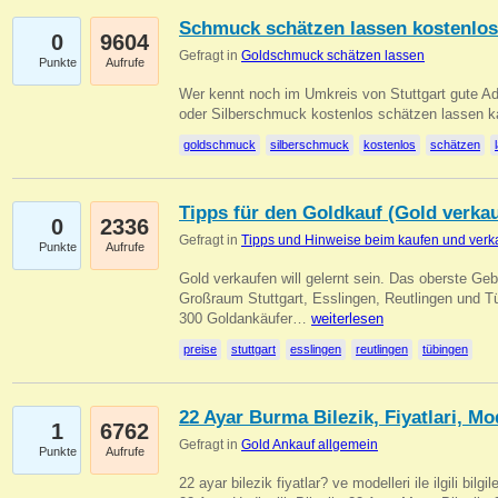
Schmuck schätzen lassen kostenlos
0
9604
Gefragt in
Goldschmuck schätzen lassen
Punkte
Aufrufe
Wer kennt noch im Umkreis von Stuttgart gute 
oder Silberschmuck kostenlos schätzen lassen 
goldschmuck
silberschmuck
kostenlos
schätzen
Tipps für den Goldkauf (Gold verka
0
2336
Gefragt in
Tipps und Hinweise beim kaufen und verk
Punkte
Aufrufe
Gold verkaufen will gelernt sein. Das oberste Gebo
Großraum Stuttgart, Esslingen, Reutlingen und T
300 Goldankäufer…
weiterlesen
preise
stuttgart
esslingen
reutlingen
tübingen
22 Ayar Burma Bilezik, Fiyatlari, Mo
1
6762
Gefragt in
Gold Ankauf allgemein
Punkte
Aufrufe
22 ayar bilezik fiyatlar? ve modelleri ile ilgili bilg