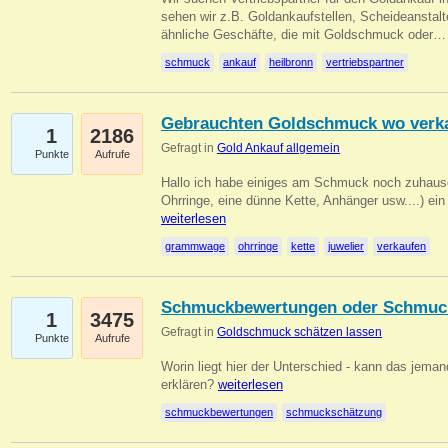
sehen wir z.B. Goldankaufstellen, Scheideanstalt
ähnliche Geschäfte, die mit Goldschmuck oder
schmuck
ankauf
heilbronn
vertriebspartner
Gebrauchten Goldschmuck wo verk
1
2186
Gefragt in
Gold Ankauf allgemein
Punkte
Aufrufe
Hallo ich habe einiges am Schmuck noch zuhause
Ohrringe, eine dünne Kette, Anhänger usw....) ei
weiterlesen
grammwage
ohrringe
kette
juwelier
verkaufen
Schmuckbewertungen oder Schmuc
1
3475
Gefragt in
Goldschmuck schätzen lassen
Punkte
Aufrufe
Worin liegt hier der Unterschied - kann das jeman
erklären?
weiterlesen
schmuckbewertungen
schmuckschätzung