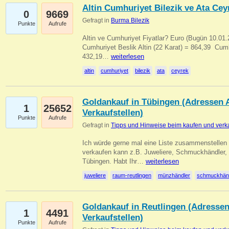
Altin Cumhuriyet Bilezik ve Ata Ceyr
0
9669
Gefragt in
Burma Bilezik
Punkte
Aufrufe
Altin ve Cumhuriyet Fiyatlar? Euro (Bugün 10.01.20
Cumhuriyet Beslik Altin (22 Karat) = 864,39  Cumh
432,19…
weiterlesen
altin
cumhuriyet
bilezik
ata
ceyrek
Goldankauf in Tübingen (Adressen A
1
25652
Verkaufstellen)
Punkte
Aufrufe
Gefragt in
Tipps und Hinweise beim kaufen und verk
Ich würde gerne mal eine Liste zusammenstelle
verkaufen kann z.B. Juweliere, Schmuckhändler
Tübingen. Habt Ihr…
weiterlesen
juweliere
raum-reutlingen
münzhändler
schmuckhän
Goldankauf in Reutlingen (Adressen
1
4491
Verkaufstellen)
Punkte
Aufrufe