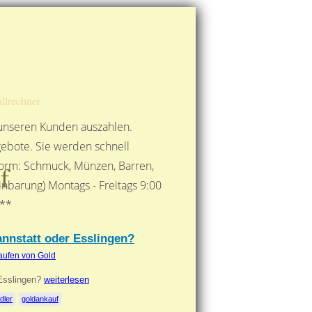
Route berechnen
So finden Sie uns
Gold mit der Post senden
llrechner
 unseren Kunden auszahlen.
ebote. Sie werden schnell
 Form: Schmuck, Münzen, Barren,
f
nbarung) Montags - Freitags 9:00
***
annstatt oder Esslingen?
aufen von Gold
 Esslingen?
weiterlesen
dler
goldankauf