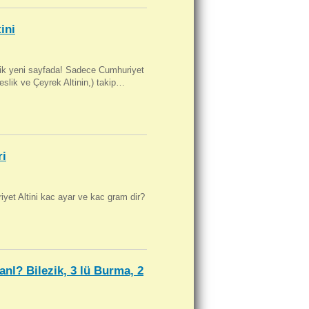
ini
artik yeni sayfada! Sadece Cumhuriyet
Beslik ve Çeyrek Altinin,) takip…
ri
yet Altini kac ayar ve kac gram dir?
anl? Bilezik, 3 lü Burma, 2