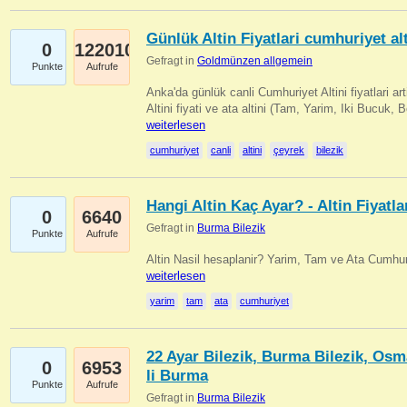
Günlük Altin Fiyatlari cumhuriyet alt
0
122010
Gefragt in
Goldmünzen allgemein
Punkte
Aufrufe
Anka'da günlük canli Cumhuriyet Altini fiyatlari 
Altini fiyati ve ata altini (Tam, Yarim, Iki Bucuk, 
weiterlesen
cumhuriyet
canli
altini
çeyrek
bilezik
Hangi Altin Kaç Ayar? - Altin Fiyatla
0
6640
Gefragt in
Burma Bilezik
Punkte
Aufrufe
Altin Nasil hesaplanir? Yarim, Tam ve Ata Cumhuri
weiterlesen
yarim
tam
ata
cumhuriyet
22 Ayar Bilezik, Burma Bilezik, Osm
0
6953
li Burma
Punkte
Aufrufe
Gefragt in
Burma Bilezik