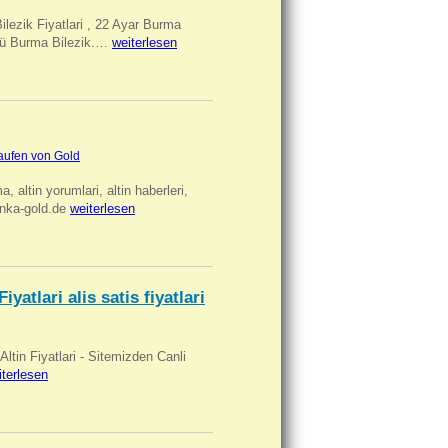
Bilezik Fiyatlari , 22 Ayar Burma
üclü Burma Bilezik.…
weiterlesen
aufen von Gold
ma, altin yorumlari, altin haberleri,
anka-gold.de
weiterlesen
iyatlari alis satis fiyatlari
 Altin Fiyatlari - Sitemizden Canli
iterlesen