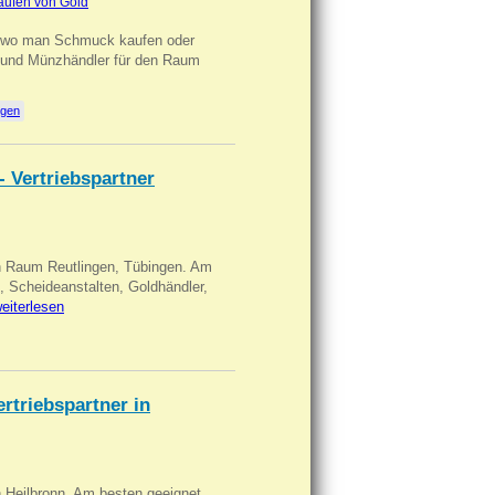
aufen von Gold
n wo man Schmuck kaufen oder
, und Münzhändler für den Raum
ngen
- Vertriebspartner
in Raum Reutlingen, Tübingen. Am
, Scheideanstalten, Goldhändler,
eiterlesen
triebspartner in
n Heilbronn. Am besten geeignet