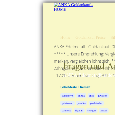
Home
Goldankauf Preise
Si
ANKA Edelmetall - Goldankauf: Di
***** Unsere Empfehlung: Vergle
merken, vergleichen lohnt sich. *
Fragen und A
Zahngold etc. und erstellen Ihne
ANKA Edelmetallhandels
- 17:00 Uhr und Samstags 9:00 - 1
Beliebteste Themen:
cumhuriyet
bilezik
altin
juweliere
goldankauf
juwelier
goldhändler
schmuck
fiyatlari
stuttgart
ankauf