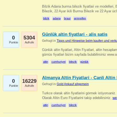
Bilzik Adana burma bilezik fiyatlari ve modelleri, 
Bilezik, 22 Ayar ikili Burma Bilezik ve 22 Ayar 
bilzik
adana
braut
armreifen
Günlük altin fiyatlari - alis satis
0
5304
Gefragt in
Tipps und Hinweise beim kaufen und verk
Punkte
Aufrufe
Günlük altin fiyatlari, Altin Fiyatlari, altin hesapla
gümüs fiyatlari bizim sayfada bulabilirsiniz www.
altin
cumhuriyet
bilezik
günlük
Almanya Altin Fiyatlari - Canli Altin F
0
16229
Gefragt in
Gold Ankauf allgemein
Punkte
Aufrufe
Turkce olarak altin fiyatlarini görmek istiyorsaniz.
Olarak Altin Euro Fiyatlarini takip edebilirsiniz.
we
altin
cumhuriyet
bilezik