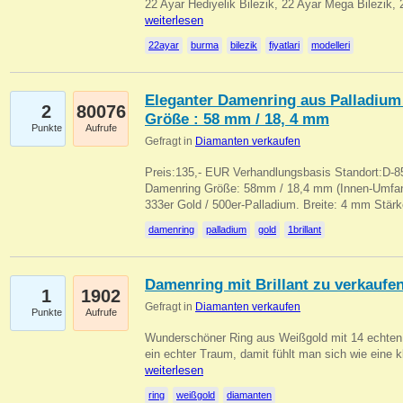
22 Ayar Hediyelik Bilezik, 22 Ayar Mega Bilezik
weiterlesen
22ayar
burma
bilezik
fiyatlari
modelleri
Eleganter Damenring aus Palladium 
2
80076
Größe : 58 mm / 18, 4 mm
Punkte
Aufrufe
Gefragt in
Diamanten verkaufen
Preis:135,- EUR Verhandlungsbasis Standort:D-85
Damenring Größe: 58mm / 18,4 mm (Innen-Umfang
333er Gold / 500er-Palladium. Breite: 4 mm Stä
damenring
palladium
gold
1brillant
Damenring mit Brillant zu verkaufe
1
1902
Gefragt in
Diamanten verkaufen
Punkte
Aufrufe
Wunderschöner Ring aus Weißgold mit 14 echten 
ein echter Traum, damit fühlt man sich wie eine kl
weiterlesen
ring
weißgold
diamanten