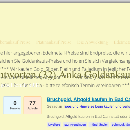
Sofortige Auszahlung!
Das sagen unsere Kunden
Unsere Öffnungszeiten
lberankauf Preise
Platinankauf Preise
Die Abwicklung
Edelmeta
e hier angegebenen Edelmetall-Preise sind Endpreise, die wir
ichen Sie Goldankaufs-Preise und holen Sie sich Vergleichsang
**** Wir kaufen Gold, Silber, Platin und Palladium in jeglicher
ntworten (
32
) Anka Goldankau
n ein unverbindliches Angebot.***** Wir sind (nach Terminverei
gesellschaft mbH
3:00 Uhr - für Sie da - bitte telefonisch Termin vereinbaren **
Bruchgold, Altgold kaufen in Bad C
0
77
Gefragt in
Tipps und Hinweise beim kaufen und verk
Punkte
Aufrufe
Bruchgold, Altgold kaufen in Bad Cannstatt oder
juweliere
raum-reutlingen
münzhändler
schmuckhän