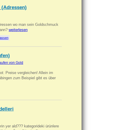
 (Adressen)
Adressen wo man sein Goldschmuck
kann?
weiterlesen
lassen
ufen)
aufen von Gold
t: Preise vergleichen! Allein im
übingen zum Beispiel gibt es über
delleri
ilerin yer ald??? kategorideki ürünlere