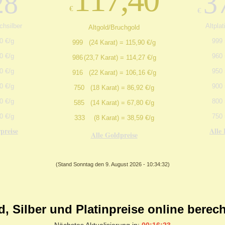
28
37
€
€
chsilber
Altplat
Altgold/Bruchgold
0 €/g
999 
999
(24 Karat) = 115,90 €/g
0 €/g
960 
986
(23,7 Karat) = 114,27 €/g
0 €/g
950 
916
(22 Karat) = 106,16 €/g
0 €/g
900 
750
(18 Karat) = 86,92 €/g
0 €/g
800 
585
(14 Karat) = 67,80 €/g
0 €/g
750 
333
(8 Karat) = 38,59 €/g
rpreise
Alle 
Alle Goldpreise
(Stand Sonntag den 9. August 2026 - 10:34:32)
d, Silber und Platinpreise online berec