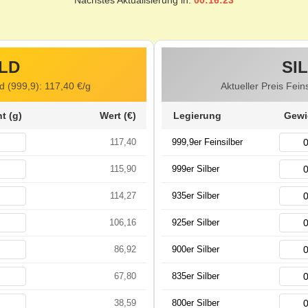
Nächstes Aktualisierung in:
00:16:22
LD
SI
ld (999,9):
117,40
€/g
Aktueller Preis Fein
t (g)
Wert (€)
Legierung
Gewi
117,40
999,9er Feinsilber
115,90
999er Silber
114,27
935er Silber
106,16
925er Silber
86,92
900er Silber
67,80
835er Silber
38,59
800er Silber