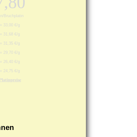
,80
in/Bruchplatin
= 33,00 €/g
= 31,68 €/g
= 31,35 €/g
= 29,70 €/g
= 26,40 €/g
= 24,75 €/g
Platinpreise
hnen