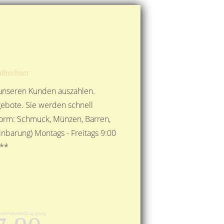
Route berechnen
So finden Sie uns
Gold mit der Post senden
llrechner
 unseren Kunden auszahlen.
ebote. Sie werden schnell
 Form: Schmuck, Münzen, Barren,
nbarung) Montags - Freitags 9:00
***
Bankhandelsfähig pro/g