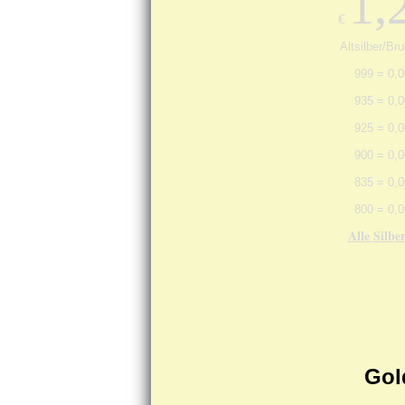
1,
€
Altsilber/Bru
999 = 0,0
935 = 0,0
925 = 0,0
900 = 0,0
835 = 0,0
800 = 0,0
Alle Silbe
Gol