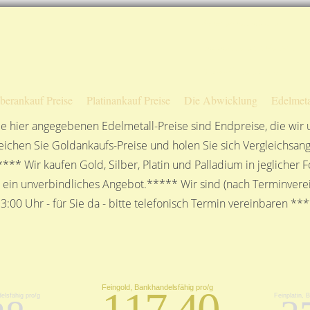
Sofortige Auszahlung!
Das sagen unsere Kunden
Unsere Öffnungszeiten
lberankauf Preise
Platinankauf Preise
Die Abwicklung
Edelmeta
e hier angegebenen Edelmetall-Preise sind Endpreise, die wir
ichen Sie Goldankaufs-Preise und holen Sie sich Vergleichsang
**** Wir kaufen Gold, Silber, Platin und Palladium in jeglicher
n ein unverbindliches Angebot.***** Wir sind (nach Terminverei
3:00 Uhr - für Sie da - bitte telefonisch Termin vereinbaren **
Feingold, Bankhandelsfähig pro/g
117,40
elsfähig pro/g
Feinplatin, 