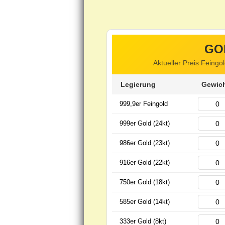
GO
Aktueller Preis Feingo
Legierung
Gewich
999,9er Feingold
999er Gold (24kt)
986er Gold (23kt)
916er Gold (22kt)
750er Gold (18kt)
585er Gold (14kt)
333er Gold (8kt)