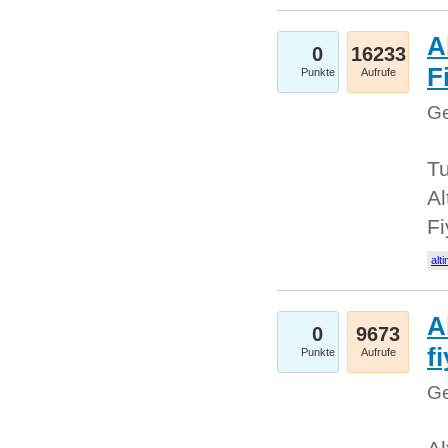
A
0
16233
Fi
Punkte
Aufrufe
Ge
Tu
Al
Fi
alti
A
0
9673
f
Punkte
Aufrufe
Ge