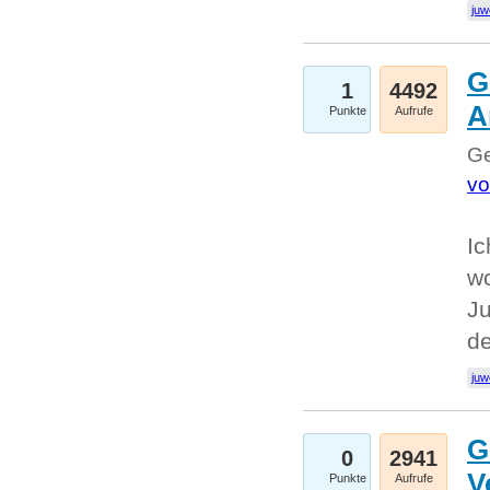
juw
G
1
4492
A
Punkte
Aufrufe
Ge
vo
Ic
w
Ju
d
juw
G
0
2941
V
Punkte
Aufrufe