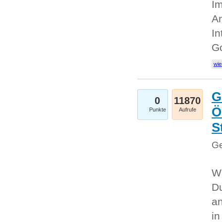
Im
An
In
G
wie
G
0
11870
Ö
Punkte
Aufrufe
S
Ge
Wi
Du
an
i