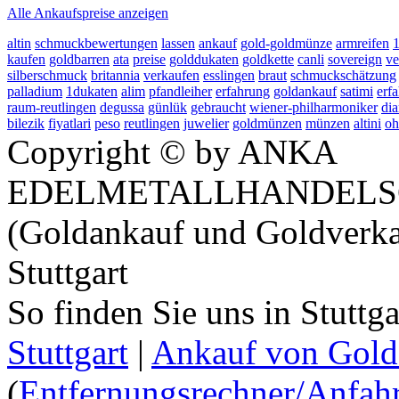
Alle Ankaufspreise anzeigen
altin
schmuckbewertungen
lassen
ankauf
gold-goldmünze
armreifen
1
kaufen
goldbarren
ata
preise
golddukaten
goldkette
canli
sovereign
ve
silberschmuck
britannia
verkaufen
esslingen
braut
schmuckschätzung
palladium
1dukaten
alim
pfandleiher
erfahrung
goldankauf
satimi
erf
raum-reutlingen
degussa
günlük
gebraucht
wiener-philharmoniker
di
bilezik
fiyatlari
peso
reutlingen
juwelier
goldmünzen
münzen
altini
oh
Copyright © by ANKA
EDELMETALLHANDELS
(Goldankauf und Goldverka
Stuttgart
So finden Sie uns in Stuttg
Stuttgart
|
Ankauf von Gold 
(
Entfernungsrechner/Anfahr