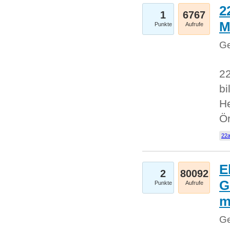
2
1
6767
M
Punkte
Aufrufe
Ge
22
bi
He
Ö
22a
E
2
80092
G
Punkte
Aufrufe
Ge