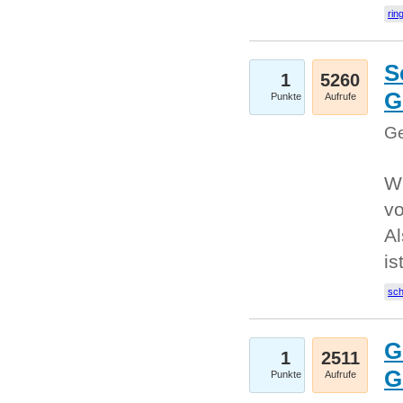
rin
S
1
5260
G
Punkte
Aufrufe
Ge
W
v
Al
is
sc
G
1
2511
G
Punkte
Aufrufe