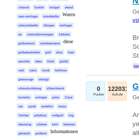
N
schmuck
fiyatlari
stuttgart
ankauf
Ge
Waren
raum-reutlingen
münzhändler
vo
schmuckhändler
tübingen
reutlingen
ata
schmuckbewertungen
1dukaten
B
diese
goldschmuck
scheideanstalten
Sc
goldankaufstellen
gold
altini
braut
St
armreifen
adana
bilzik
günlük
juw
canli
yarim
ceyrek
heilbronn
grammwage
ohrringe
G
0
122031
schmuckschätzung
silberschmuck
Punkte
Aufrufe
Ge
kostenlos
esslingen
preise
22ayar
tam
çeyrek
modelleri
burma
An
1brillant
palladium
weißgold
ring
ye
damenring
schätzen
kette
fachmann
Informationen
al
gebraucht
goldkette