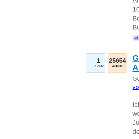
Al
10
Be
Bu
alti
G
1
25654
A
Punkte
Aufrufe
Ge
vo
Ic
w
Ju
d