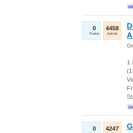
gol
D
0
4458
A
Punkte
Aufrufe
Ge
1 
(
Ve
Fr
St
1du
G
0
4247