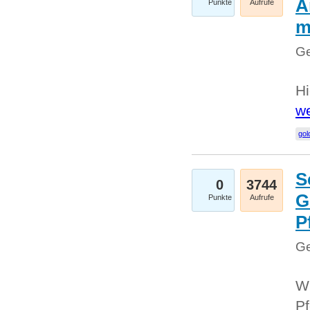
A
Punkte
Aufrufe
m
Ge
Hi
we
gol
S
0
3744
G
Punkte
Aufrufe
P
Ge
Wi
Pf