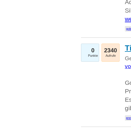
A
Si
we
go
T
0
2340
Punkte
Aufrufe
Ge
vo
Go
Pr
Es
g
pre