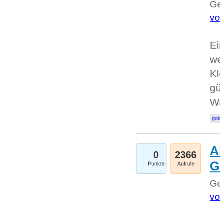
Ge
vo
Ei
we
Kl
gü
W
gol
A
0
2366
G
Punkte
Aufrufe
Ge
vo