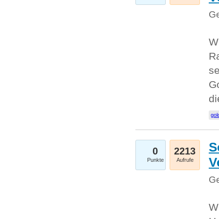
Ge
Wi
Ra
se
Go
d
gol
S
0
2213
V
Punkte
Aufrufe
Ge
Wi