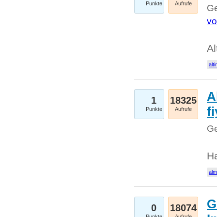
Punkte
Aufrufe
Ge
vo
Al
alti
A
1
18325
fi
Punkte
Aufrufe
Ge
H
al
G
0
18074
Punkte
Aufrufe