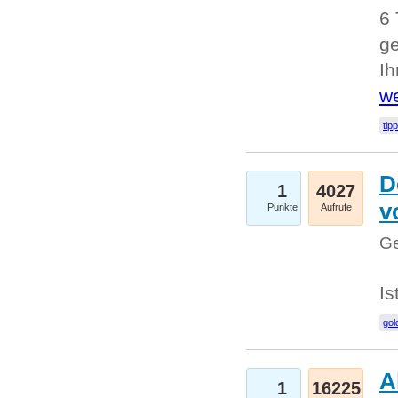
6 
ge
I
we
tip
D
1
4027
v
Punkte
Aufrufe
Ge
Is
gol
A
1
16225