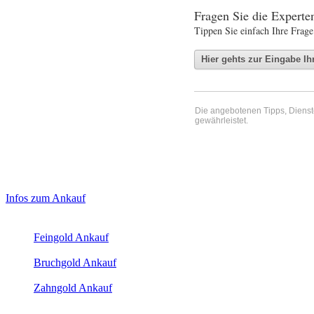
Fragen Sie die Expert
Tippen Sie einfach Ihre Frage
Die angebotenen Tipps, Dienste 
gewährleistet.
Haupt-
Laufend aktualisierte Ankaufspreise...
Infos zum Ankauf
Sidebar
Aktuelle Preise Heute:
(Primary)
Feingold Ankauf
2026-08-09 - 10:34:59
-
23:50
Bruchgold Ankauf
2026-08-09 - 10:34:59
-
23:50
Zahngold Ankauf
2026-08-09 - 10:34:59
-
23:50