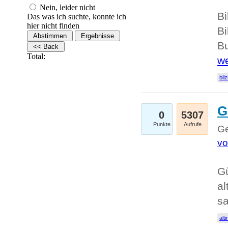
Nein, leider nicht
Bi
Das was ich suchte, konnte ich
hier nicht finden
Bi
Bu
Total:
we
bilz
G
0
5307
Punkte
Aufrufe
Ge
vo
Gü
al
sa
alti