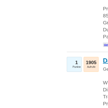
Pr
85
Gr
Du
Pa
dam
D
1
1905
Punkte
Aufrufe
Ge
W
Di
Tr
Pr