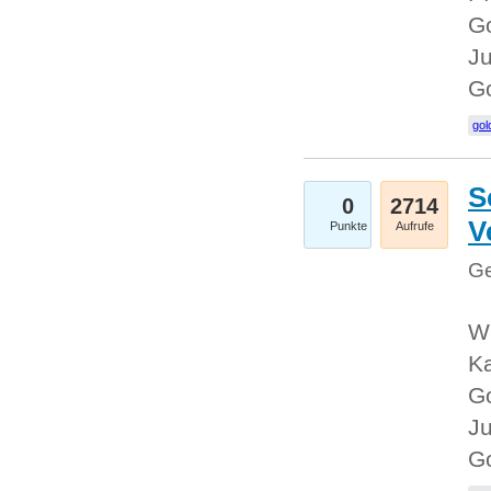
Go
Ju
G
gol
S
0
2714
V
Punkte
Aufrufe
Ge
Wi
Ka
Go
Ju
G