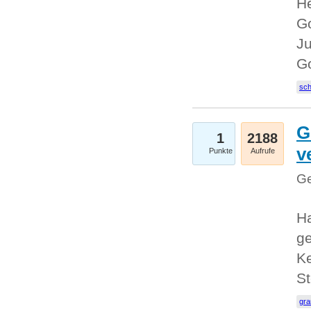
He
Go
Ju
G
sc
G
1
2188
v
Punkte
Aufrufe
Ge
H
ge
Ke
S
gr