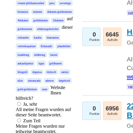
Al
wiener-philharmoniker
peso
sovereign
britannia
münzen
dukaten-goldmünzen
cum
auf
4dukaten
golddukaten
2dukaten
dieser
goldmünzen
erfahrungsberichte
H
0
6645
verkaufen
kaufen
diamanten
Punkte
Aufrufe
Ge
vertriebspartner
flohmarkt
pfandleiher
inzahlung
erfahrung
lassen
Al
ankaufspreise
tipps
goldbarren
Cu
feingold
degussa
türkisch
satimi
we
alim
almanyada
adresse
degerloch
yar
Website
gold-goldmünze
unze
Ihnen
hilfreich?
Ja, sehr
2
0
6956
All meine Fragen wurden auf
B
Punkte
Aufrufe
dieser Seite beantwortet.
Zum Teil
Ge
Meine Fragen wurden nur
teilweise beantwortet.