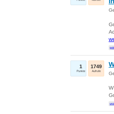
I
Ge
Go
Ad
we
gol
W
1
1749
Punkte
Aufrufe
Ge
Wi
G
un