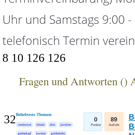
Uhr und Samstags 9:00 - 1
telefonisch Termin verei
8
10
126
126
Fragen und Antworten (
) 
ANKA Edelmetallhandelsgesellschaft mbH
Beliebteste Themen:
B
32
0
89
B
cumhuriyet
bilezik
altin
juweliere
Punkte
Aufrufe
goldankauf
juwelier
goldhändler