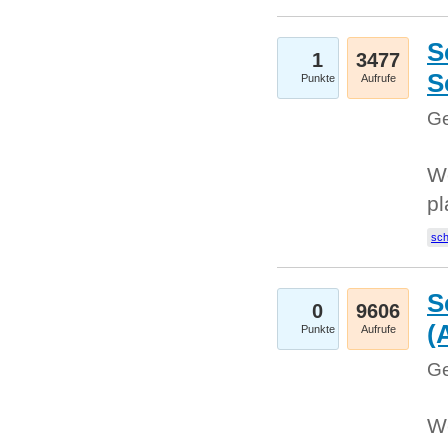
S
1
3477
S
Punkte
Aufrufe
Ge
Wo
pl
sc
S
0
9606
(
Punkte
Aufrufe
Ge
We