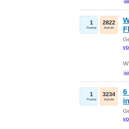
gol
W
1
2822
F
Punkte
Aufrufe
Ge
vo
W
sc
6
1
3234
i
Punkte
Aufrufe
Ge
vo