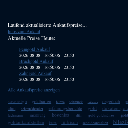
Haupt-
Laufend aktualisierte Ankaufspreise...
Infos zum Ankauf
Sidebar
Aktuelle Preise Heute:
(Primary)
Feingold Ankauf
2026-08-08 - 16:50:06
-
23:50
Bruchgold Ankauf
2026-08-08 - 16:50:06
-
23:50
Zahngold Ankauf
2026-08-08 - 16:50:06
-
23:50
Alle Ankaufspreise anzeigen
sovereign
p
goldbarren
degerloch
schmuck
burma
britannia
gold
dukaten-go
alim
erfahrungsberichte
schmuckhändler
kostenlos
inzahlung
gold
fachmann
gold-goldmünze
altin
bilezi
goldankaufstellen
türkisch
kette
scheideanstalten