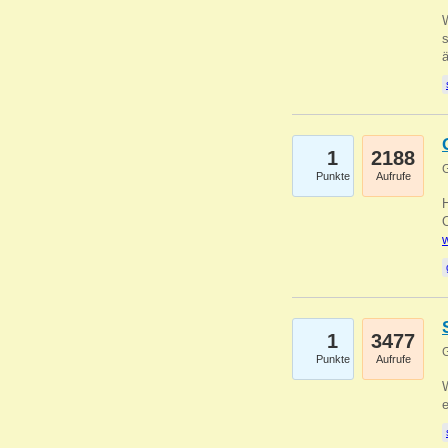
W
s
1
2188
G
Punkte
Aufrufe
O
w
1
3477
G
Punkte
Aufrufe
W