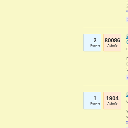
2
2
w
2
80086
Punkte
Aufrufe
G
1
1904
G
Punkte
Aufrufe
e
w