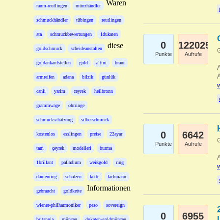
Waren
raum-reutlingen
münzhändler
schmuckhändler
tübingen
reutlingen
ata
schmuckbewertungen
1dukaten
0
122025
diese
goldschmuck
scheideanstalten
G
Punkte
Aufrufe
goldankaufstellen
gold
altini
braut
A
A
armreifen
adana
bilzik
günlük
w
canli
yarim
ceyrek
heilbronn
grammwage
ohrringe
schmuckschätzung
silberschmuck
0
6642
kostenlos
esslingen
preise
22ayar
G
Punkte
Aufrufe
tam
çeyrek
modelleri
burma
A
1brillant
palladium
weißgold
ring
w
damenring
schätzen
kette
fachmann
Informationen
gebraucht
goldkette
wiener-philharmoniker
peso
sovereign
0
6955
britannia
münzen
dukaten-goldmünzen