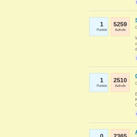
1
5259
G
Punkte
Aufrufe
1
2510
G
Punkte
Aufrufe
E
K
0
2365