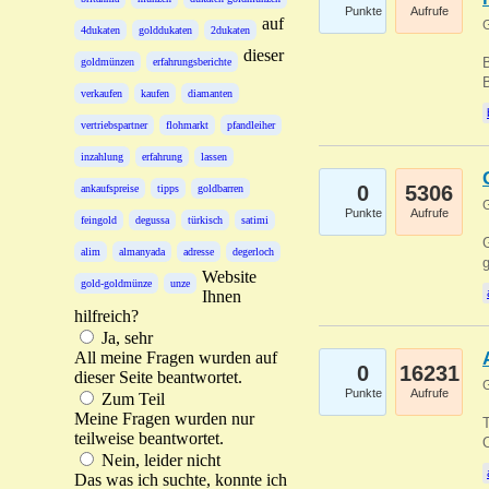
Punkte
Aufrufe
auf
G
4dukaten
golddukaten
2dukaten
dieser
B
goldmünzen
erfahrungsberichte
B
verkaufen
kaufen
diamanten
vertriebspartner
flohmarkt
pfandleiher
inzahlung
erfahrung
lassen
0
5306
ankaufspreise
tipps
goldbarren
G
Punkte
Aufrufe
feingold
degussa
türkisch
satimi
G
alim
almanyada
adresse
degerloch
g
Website
gold-goldmünze
unze
Ihnen
hilfreich?
Ja, sehr
All meine Fragen wurden auf
0
16231
dieser Seite beantwortet.
G
Punkte
Aufrufe
Zum Teil
Meine Fragen wurden nur
T
teilweise beantwortet.
O
Nein, leider nicht
Das was ich suchte, konnte ich