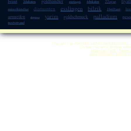
goldhändler
fiyatl
braut
22ayar
2dukaten
4dukaten
reutlingen
esslingen
bilzik
diamanten
las
münzhändler
1brillant
yarim
palladium
armreifen
goldschmuck
pes
degussa
postversand
Copyright © by ANKA EDELMETALLHANDELSGESELLSCHAF
So finden Sie uns in Stuttgart: Anf
Impressum
|
AGB
|
Datensc
Anka Goldankauf Stuttgart
h