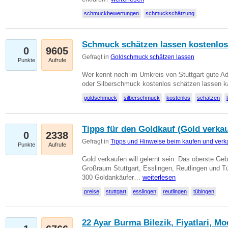
schmuckbewertungen
schmuckschätzung
Schmuck schätzen lassen kostenlos
0
9605
Gefragt in
Goldschmuck schätzen lassen
Punkte
Aufrufe
Wer kennt noch im Umkreis von Stuttgart gute 
oder Silberschmuck kostenlos schätzen lassen 
goldschmuck
silberschmuck
kostenlos
schätzen
Tipps für den Goldkauf (Gold verka
0
2338
Gefragt in
Tipps und Hinweise beim kaufen und verk
Punkte
Aufrufe
Gold verkaufen will gelernt sein. Das oberste Gebo
Großraum Stuttgart, Esslingen, Reutlingen und T
300 Goldankäufer…
weiterlesen
preise
stuttgart
esslingen
reutlingen
tübingen
22 Ayar Burma Bilezik, Fiyatlari, Mo