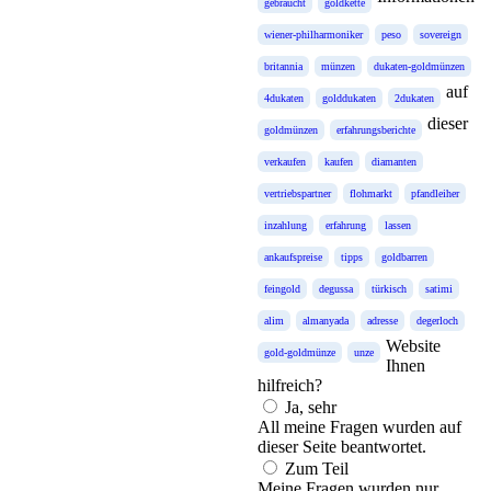
gebraucht
goldkette
wiener-philharmoniker
peso
sovereign
britannia
münzen
dukaten-goldmünzen
auf
4dukaten
golddukaten
2dukaten
dieser
goldmünzen
erfahrungsberichte
verkaufen
kaufen
diamanten
vertriebspartner
flohmarkt
pfandleiher
inzahlung
erfahrung
lassen
ankaufspreise
tipps
goldbarren
feingold
degussa
türkisch
satimi
alim
almanyada
adresse
degerloch
Website
gold-goldmünze
unze
Ihnen
hilfreich?
Ja, sehr
All meine Fragen wurden auf
dieser Seite beantwortet.
Zum Teil
Meine Fragen wurden nur