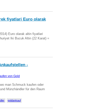
ek fiyatlari Euro olarak
14) Euro olarak altin fiyatlari
uriyet Iki Bucuk Altin (22 Karat) =
nkaufstellen -
aufen von Gold
n wo man Schmuck kaufen oder
, und Münzhändler für den Raum
dler
goldankauf