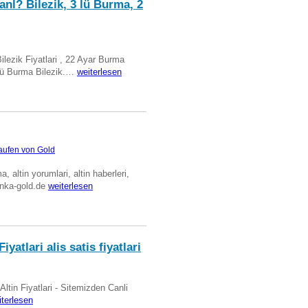
anl? Bilezik, 3 lü Burma, 2
Bilezik Fiyatlari , 22 Ayar Burma
üclü Burma Bilezik.…
weiterlesen
aufen von Gold
ma, altin yorumlari, altin haberleri,
anka-gold.de
weiterlesen
iyatlari alis satis fiyatlari
 Altin Fiyatlari - Sitemizden Canli
iterlesen