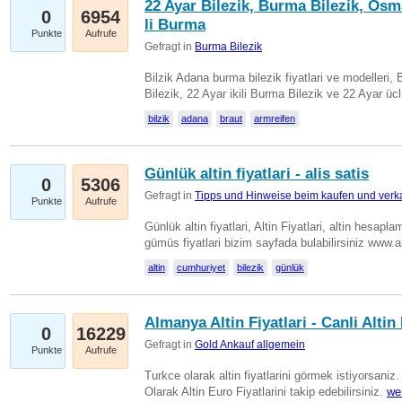
22 Ayar Bilezik, Burma Bilezik, Osm
0
6954
li Burma
Punkte
Aufrufe
Gefragt in
Burma Bilezik
Bilzik Adana burma bilezik fiyatlari ve modelleri, 
Bilezik, 22 Ayar ikili Burma Bilezik ve 22 Ayar 
bilzik
adana
braut
armreifen
Günlük altin fiyatlari - alis satis
0
5306
Gefragt in
Tipps und Hinweise beim kaufen und verk
Punkte
Aufrufe
Günlük altin fiyatlari, Altin Fiyatlari, altin hesapla
gümüs fiyatlari bizim sayfada bulabilirsiniz www.
altin
cumhuriyet
bilezik
günlük
Almanya Altin Fiyatlari - Canli Altin F
0
16229
Gefragt in
Gold Ankauf allgemein
Punkte
Aufrufe
Turkce olarak altin fiyatlarini görmek istiyorsaniz.
Olarak Altin Euro Fiyatlarini takip edebilirsiniz.
we