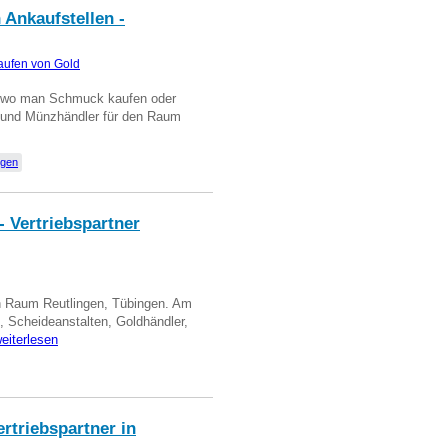
 Ankaufstellen -
aufen von Gold
n wo man Schmuck kaufen oder
, und Münzhändler für den Raum
ngen
- Vertriebspartner
in Raum Reutlingen, Tübingen. Am
, Scheideanstalten, Goldhändler,
eiterlesen
triebspartner in