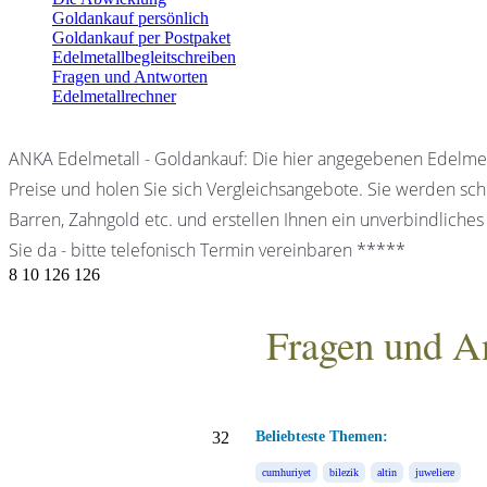
Goldankauf persönlich
Goldankauf per Postpaket
Edelmetallbegleitschreiben
Fragen und Antworten
Edelmetallrechner
ANKA Edelmetall - Goldankauf: Die hier angegebenen Edelmet
Preise und holen Sie sich Vergleichsangebote. Sie werden schn
Barren, Zahngold etc. und erstellen Ihnen ein unverbindliches
Sie da - bitte telefonisch Termin vereinbaren *****
8
10
126
126
Fragen und A
ANKA Edelmetallhandels
32
Beliebteste Themen:
cumhuriyet
bilezik
altin
juweliere