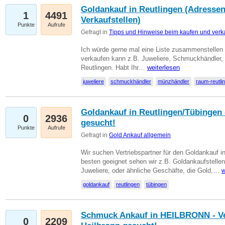
Goldankauf in Reutlingen (Adressen
1
4491
Verkaufstellen)
Punkte
Aufrufe
Gefragt in
Tipps und Hinweise beim kaufen und verk
Ich würde gerne mal eine Liste zusammenstelle
verkaufen kann z.B. Juweliere, Schmuckhändler
Reutlingen. Habt Ihr…
weiterlesen
juweliere
schmuckhändler
münzhändler
raum-reutli
Goldankauf in Reutlingen/Tübingen 
0
2936
gesucht!
Punkte
Aufrufe
Gefragt in
Gold Ankauf allgemein
Wir suchen Vertriebspartner für den Goldankauf 
besten geeignet sehen wir z.B. Goldankaufstellen
Juweliere, oder ähnliche Geschäfte, die Gold,…
w
goldankauf
reutlingen
tübingen
Schmuck Ankauf in HEILBRONN - Ver
0
2209