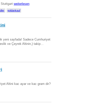
 Stuttgart
weiterlesen
dler
goldankauf
ini
artik yeni sayfada! Sadece Cumhuriyet
Beslik ve Çeyrek Altinin,) takip…
ri
yet Altini kac ayar ve kac gram dir?