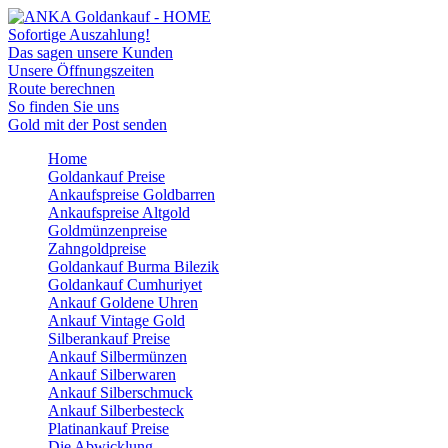
Sofortige Auszahlung!
Das sagen unsere Kunden
Unsere Öffnungszeiten
Route berechnen
So finden Sie uns
Gold mit der Post senden
Home
Goldankauf Preise
Ankaufspreise Goldbarren
Ankaufspreise Altgold
Goldmünzenpreise
Zahngoldpreise
Goldankauf Burma Bilezik
Goldankauf Cumhuriyet
Ankauf Goldene Uhren
Ankauf Vintage Gold
Silberankauf Preise
Ankauf Silbermünzen
Ankauf Silberwaren
Ankauf Silberschmuck
Ankauf Silberbesteck
Platinankauf Preise
Die Abwicklung