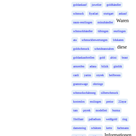
goldankauf
juwelier
goldhändler
schmuck
fiyatlari
stuttgart
ankauf
Waren
raum-reutlingen
münzhändler
schmuckhändler
tübingen
reutlingen
ata
schmuckbewertungen
1dukaten
diese
goldschmuck
scheideanstalten
goldankaufstellen
gold
altini
braut
armreifen
adana
bilzik
günlük
canli
yarim
ceyrek
heilbronn
grammwage
ohrringe
schmuckschätzung
silberschmuck
kostenlos
esslingen
preise
22ayar
tam
çeyrek
modelleri
burma
1brillant
palladium
weißgold
ring
damenring
schätzen
kette
fachmann
Informationen