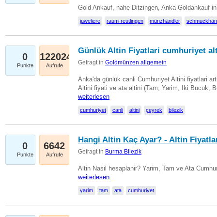
Gold Ankauf, nahe Ditzingen, Anka Goldankauf in
juweliere
raum-reutlingen
münzhändler
schmuckhän
Günlük Altin Fiyatlari cumhuriyet alt
0
122024
Gefragt in
Goldmünzen allgemein
Punkte
Aufrufe
Anka'da günlük canli Cumhuriyet Altini fiyatlari 
Altini fiyati ve ata altini (Tam, Yarim, Iki Bucuk, 
weiterlesen
cumhuriyet
canli
altini
çeyrek
bilezik
Hangi Altin Kaç Ayar? - Altin Fiyatla
0
6642
Gefragt in
Burma Bilezik
Punkte
Aufrufe
Altin Nasil hesaplanir? Yarim, Tam ve Ata Cumhuri
weiterlesen
yarim
tam
ata
cumhuriyet