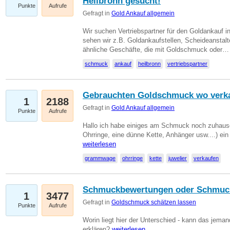
Heilbronn gesucht!
Punkte
Aufrufe
Gefragt in
Gold Ankauf allgemein
Wir suchen Vertriebspartner für den Goldankauf i
sehen wir z.B. Goldankaufstellen, Scheideanstalt
ähnliche Geschäfte, die mit Goldschmuck oder
schmuck
ankauf
heilbronn
vertriebspartner
Gebrauchten Goldschmuck wo verk
1
2188
Gefragt in
Gold Ankauf allgemein
Punkte
Aufrufe
Hallo ich habe einiges am Schmuck noch zuhause
Ohrringe, eine dünne Kette, Anhänger usw....) ei
weiterlesen
grammwage
ohrringe
kette
juwelier
verkaufen
Schmuckbewertungen oder Schmuc
1
3477
Gefragt in
Goldschmuck schätzen lassen
Punkte
Aufrufe
Worin liegt hier der Unterschied - kann das jeman
erklären?
weiterlesen