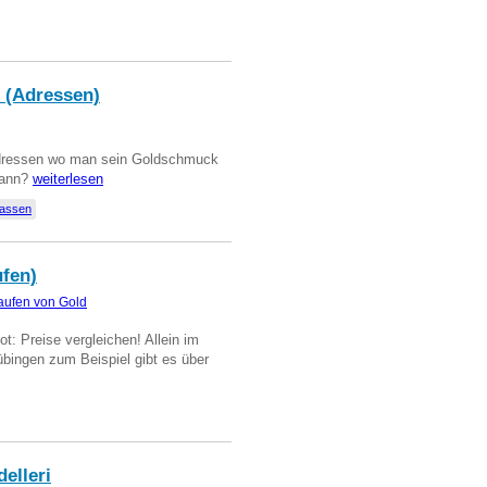
 (Adressen)
Adressen wo man sein Goldschmuck
kann?
weiterlesen
lassen
ufen)
aufen von Gold
t: Preise vergleichen! Allein im
übingen zum Beispiel gibt es über
delleri