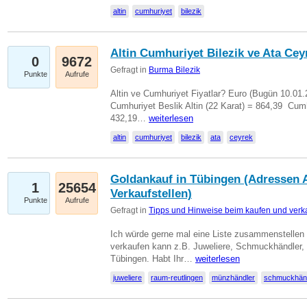
altin
cumhuriyet
bilezik
Altin Cumhuriyet Bilezik ve Ata Ceyr
0
9672
Gefragt in
Burma Bilezik
Punkte
Aufrufe
Altin ve Cumhuriyet Fiyatlar? Euro (Bugün 10.01.20
Cumhuriyet Beslik Altin (22 Karat) = 864,39  Cumh
432,19…
weiterlesen
altin
cumhuriyet
bilezik
ata
ceyrek
Goldankauf in Tübingen (Adressen A
1
25654
Verkaufstellen)
Punkte
Aufrufe
Gefragt in
Tipps und Hinweise beim kaufen und verk
Ich würde gerne mal eine Liste zusammenstelle
verkaufen kann z.B. Juweliere, Schmuckhändler
Tübingen. Habt Ihr…
weiterlesen
juweliere
raum-reutlingen
münzhändler
schmuckhän