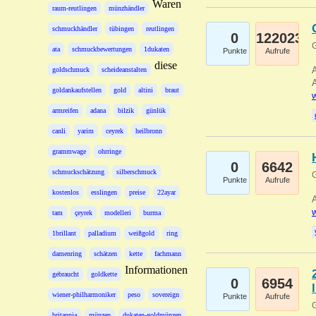
Waren
raum-reutlingen
münzhändler
schmuckhändler
tübingen
reutlingen
0
122023
G
ata
schmuckbewertungen
1dukaten
Punkte
Aufrufe
diese
A
goldschmuck
scheideanstalten
A
goldankaufstellen
gold
altini
braut
w
armreifen
adana
bilzik
günlük
canli
yarim
ceyrek
heilbronn
grammwage
ohrringe
0
6642
schmuckschätzung
silberschmuck
G
Punkte
Aufrufe
kostenlos
esslingen
preise
22ayar
A
w
tam
çeyrek
modelleri
burma
1brillant
palladium
weißgold
ring
damenring
schätzen
kette
fachmann
Informationen
gebraucht
goldkette
0
6954
wiener-philharmoniker
peso
sovereign
Punkte
Aufrufe
G
britannia
münzen
dukaten-goldmünzen