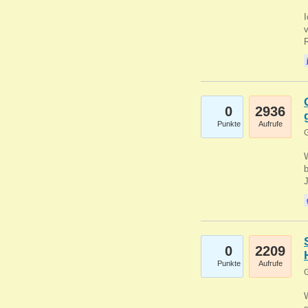
0
2936
Punkte
Aufrufe
G
b
0
2209
Punkte
Aufrufe
G
W