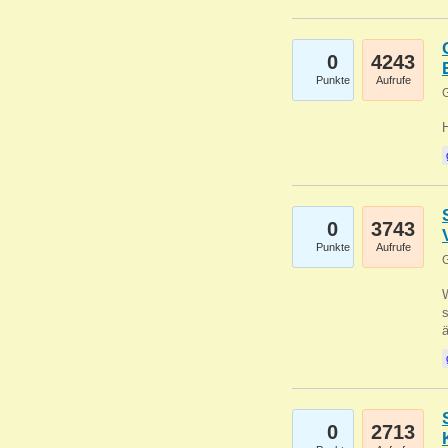
0
4243
Punkte
Aufrufe
G
0
3743
Punkte
Aufrufe
G
W
s
0
2713