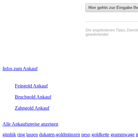
Die angebotenen Tipps, Dienste 
gewährleistet.
Haupt-
Laufend aktualisierte Ankaufspreise...
Infos zum Ankauf
Sidebar
Aktuelle Preise Heute:
(Primary)
Feingold Ankauf
2026-08-07 - 12:06:00
-
11:50
Bruchgold Ankauf
2026-08-07 - 12:06:00
-
11:50
Zahngold Ankauf
2026-08-07 - 12:06:00
-
11:50
Alle Ankaufspreise anzeigen
günlük
ring
lassen
dukaten-goldmünzen
peso
goldkette
grammwage
i