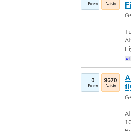
Fi
Punkte
Aufrufe
Ge
Tu
Al
Fi
alti
A
0
9670
f
Punkte
Aufrufe
Ge
Al
10
Be