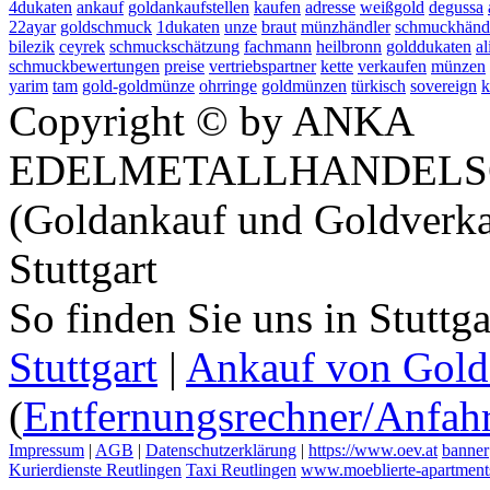
4dukaten
ankauf
goldankaufstellen
kaufen
adresse
weißgold
degussa
22ayar
goldschmuck
1dukaten
unze
braut
münzhändler
schmuckhänd
bilezik
ceyrek
schmuckschätzung
fachmann
heilbronn
golddukaten
a
schmuckbewertungen
preise
vertriebspartner
kette
verkaufen
münzen
yarim
tam
gold-goldmünze
ohrringe
goldmünzen
türkisch
sovereign
k
Copyright © by ANKA
EDELMETALLHANDELS
(Goldankauf und Goldverka
Stuttgart
So finden Sie uns in Stuttg
Stuttgart
|
Ankauf von Gold 
(
Entfernungsrechner/Anfahr
Impressum
|
AGB
|
Datenschutzerklärung
|
https://www.oev.at
banner
Kurierdienste Reutlingen
Taxi Reutlingen
www.moeblierte-apartments-