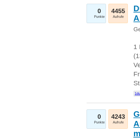
D
0
4455
A
Punkte
Aufrufe
Ge
1 
(
Ve
Fr
St
1du
G
0
4243
A
Punkte
Aufrufe
m