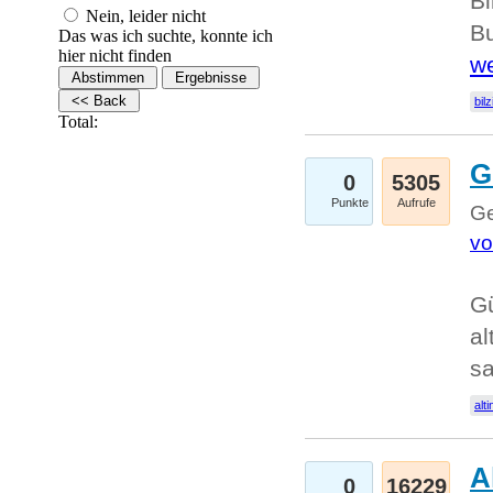
Bi
Nein, leider nicht
Bu
Das was ich suchte, konnte ich
hier nicht finden
we
bilz
Total:
G
0
5305
Punkte
Aufrufe
Ge
vo
Gü
al
sa
alti
A
0
16229