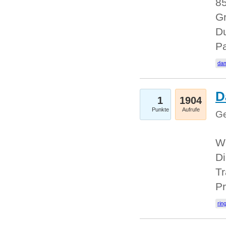
85
Gr
Du
Pa
dam
D
1
1904
Punkte
Aufrufe
Ge
W
Di
Tr
Pr
rin