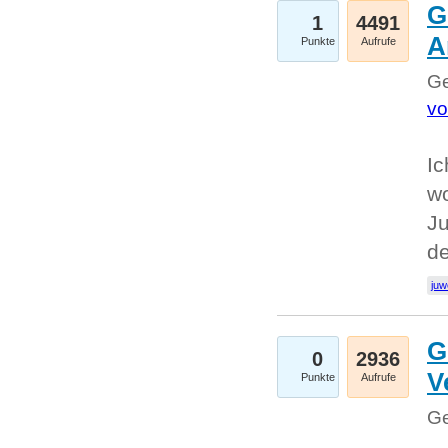
G
1
4491
A
Punkte
Aufrufe
Ge
vo
Ic
w
Ju
d
juw
G
0
2936
V
Punkte
Aufrufe
Ge