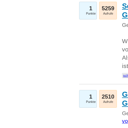
S
1
5259
G
Punkte
Aufrufe
Ge
W
v
Al
is
sc
G
1
2510
G
Punkte
Aufrufe
Ge
vo