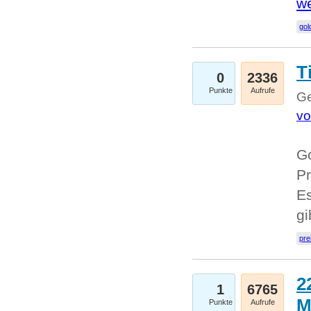
we
go
T
0
2336
Punkte
Aufrufe
Ge
vo
Go
Pr
Es
g
pre
2
1
6765
M
Punkte
Aufrufe