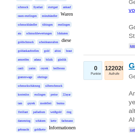
Ge
schmuck
fiyatlari
stuttgart
ankauf
vo
Waren
raum-reutlingen
münzhändler
schmuckhändler
tübingen
reutlingen
Go
ata
schmuckbewertungen
1dukaten
St
diese
goldschmuck
scheideanstalten
juw
goldankaufstellen
gold
altini
braut
armreifen
adana
bilzik
günlük
G
0
122020
canli
yarim
ceyrek
heilbronn
Punkte
Aufrufe
Ge
grammwage
ohrringe
schmuckschätzung
silberschmuck
An
kostenlos
esslingen
preise
22ayar
ye
tam
çeyrek
modelleri
burma
al
1brillant
palladium
weißgold
ring
Al
damenring
schätzen
kette
fachmann
Informationen
gebraucht
goldkette
cum