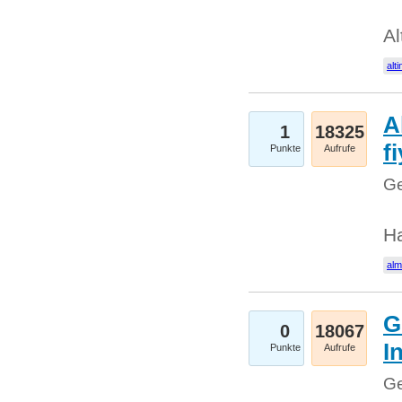
Al
alti
A
1
18325
fi
Punkte
Aufrufe
Ge
H
al
G
0
18067
I
Punkte
Aufrufe
Ge