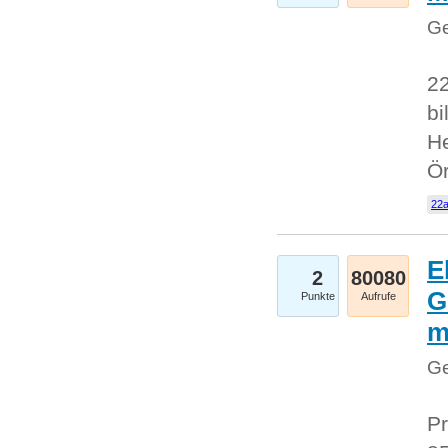
Ge
22
bi
He
Ö
22a
E
2
80080
G
Punkte
Aufrufe
Ge
Pr