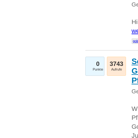
Ge
Hi
we
gol
S
0
3743
G
Punkte
Aufrufe
P
Ge
Wi
Pf
Go
Ju