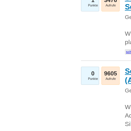
1
3476
S
Punkte
Aufrufe
Ge
Wo
pl
sc
S
0
9605
(
Punkte
Aufrufe
Ge
We
A
Si