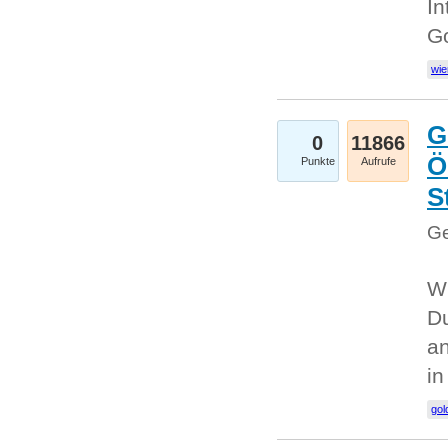
In
G
wie
G
0
11866
Ö
Punkte
Aufrufe
S
Ge
Wi
Du
an
i
gol