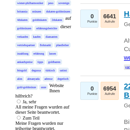
wiener-philharmoniker
peso
sovereign
H
britannia
münzen
dukaten-goldmünzen
0
6641
auf
4dukaten
golddukaten
2dukaten
Punkte
Aufrufe
Ge
dieser
goldmünzen
erfahrungsberichte
verkaufen
kaufen
diamanten
Al
vertriebspartner
flohmarkt
pfandleiher
Cu
inzahlung
erfahrung
lassen
we
ankaufspreise
tipps
goldbarren
yar
feingold
degussa
türkisch
satimi
alim
almanyada
adresse
degerloch
2
Website
0
6954
gold-goldmünze
unze
Ihnen
B
Punkte
Aufrufe
hilfreich?
Ja, sehr
Ge
All meine Fragen wurden auf
dieser Seite beantwortet.
Zum Teil
Bi
Meine Fragen wurden nur
teilweise beantwortet.