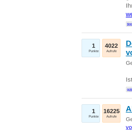
I
we
tip
D
1
4022
v
Punkte
Aufrufe
Ge
Is
gol
A
1
16225
Punkte
Aufrufe
Ge
vo