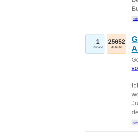
Bu
alti
G
1
25652
A
Punkte
Aufrufe
Ge
vo
Ic
w
Ju
d
juw