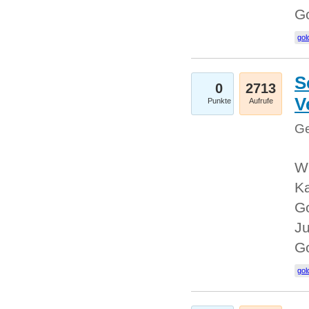
G
gol
S
0
2713
V
Punkte
Aufrufe
Ge
Wi
Ka
Go
Ju
G
gol