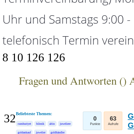
Uhr und Samstags 9:00 - 1
telefonisch Termin verei
8
10
126
126
Fragen und Antworten (
) 
ANKA Edelmetallhandelsgesellschaft mbH
Beliebteste Themen:
G
32
0
63
G
cumhuriyet
bilezik
altin
juweliere
Punkte
Aufrufe
goldankauf
juwelier
goldhändler