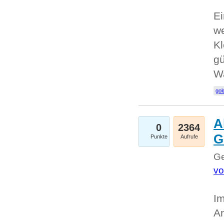
Ei
we
Kl
gü
W
gol
A
0
2364
G
Punkte
Aufrufe
Ge
vo
Im
An