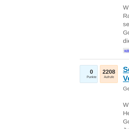
Wi
Ra
se
Go
d
gol
S
0
2208
V
Punkte
Aufrufe
Ge
Wi
He
Go