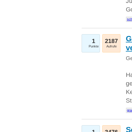
Ju
G
sc
G
1
2187
v
Punkte
Aufrufe
Ge
H
ge
Ke
S
gr
S