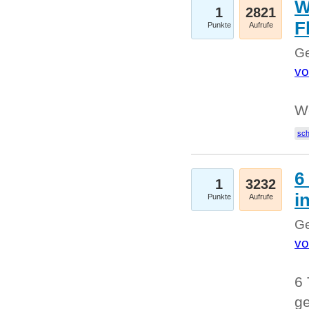
W
1
2821
F
Punkte
Aufrufe
Ge
vo
W
sc
6
1
3232
i
Punkte
Aufrufe
Ge
vo
6 
ge