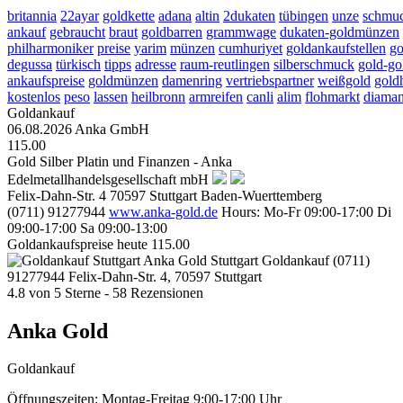
britannia
22ayar
goldkette
adana
altin
2dukaten
tübingen
unze
schmu
ankauf
gebraucht
braut
goldbarren
grammwage
dukaten-goldmünzen
philharmoniker
preise
yarim
münzen
cumhuriyet
goldankaufstellen
go
degussa
türkisch
tipps
adresse
raum-reutlingen
silberschmuck
gold-g
ankaufspreise
goldmünzen
damenring
vertriebspartner
weißgold
gold
kostenlos
peso
lassen
heilbronn
armreifen
canli
alim
flohmarkt
diaman
Goldankauf
06.08.2026
Anka GmbH
115.00
Gold Silber Platin und Finanzen - Anka
Edelmetallhandelsgesellschaft mbH
Felix-Dahn-Str. 4
70597
Stuttgart
Baden-Wuerttemberg
(0711) 91277944
www.anka-gold.de
Hours:
Mo-Fr 09:00-17:00
Di
09:00-17:00
Sa 09:00-13:00
Goldankaufspreise heute
115.00
Anka Gold Stuttgart
Goldankauf
(0711)
91277944
Felix-Dahn-Str. 4, 70597 Stuttgart
4.8
von
5
Sterne -
58
Rezensionen
Anka Gold
Goldankauf
Öffnungszeiten:
Montag-Freitag 9:00-17:00 Uhr