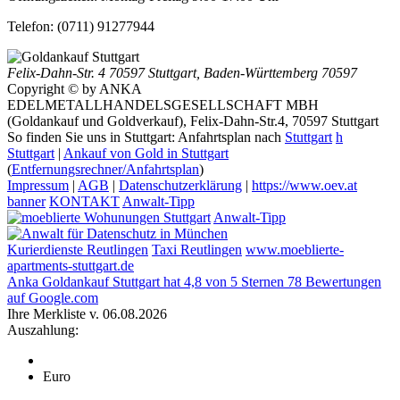
Telefon:
(0711) 91277944
Felix-Dahn-Str. 4
70597 Stuttgart
,
Baden-Württemberg
70597
Copyright © by ANKA
EDELMETALLHANDELSGESELLSCHAFT MBH
(Goldankauf und Goldverkauf), Felix-Dahn-Str.4, 70597 Stuttgart
So finden Sie uns in Stuttgart: Anfahrtsplan nach
Stuttgart
h
Stuttgart
|
Ankauf von Gold in Stuttgart
(
Entfernungsrechner/Anfahrtsplan
)
Impressum
|
AGB
|
Datenschutzerklärung
|
https://www.oev.at
banner
KONTAKT
Anwalt-Tipp
Anwalt-Tipp
Kurierdienste Reutlingen
Taxi Reutlingen
www.moeblierte-
apartments-stuttgart.de
Anka Goldankauf Stuttgart
hat
4,8
von
5
Sternen
78
Bewertungen
auf Google.com
Ihre Merkliste v. 06.08.2026
Auszahlung:
Euro