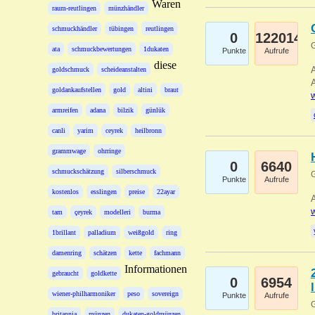
Waren
raum-reutlingen
münzhändler
schmuckhändler
tübingen
reutlingen
0
122014
G
ata
schmuckbewertungen
1dukaten
Punkte
Aufrufe
diese
A
goldschmuck
scheideanstalten
A
goldankaufstellen
gold
altini
braut
w
armreifen
adana
bilzik
günlük
canli
yarim
ceyrek
heilbronn
grammwage
ohrringe
0
6640
schmuckschätzung
silberschmuck
G
Punkte
Aufrufe
kostenlos
esslingen
preise
22ayar
A
w
tam
çeyrek
modelleri
burma
1brillant
palladium
weißgold
ring
damenring
schätzen
kette
fachmann
Informationen
gebraucht
goldkette
0
6954
wiener-philharmoniker
peso
sovereign
Punkte
Aufrufe
G
britannia
münzen
dukaten-goldmünzen