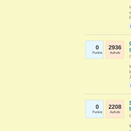
0
2936
Punkte
Aufrufe
G
b
0
2208
Punkte
Aufrufe
G
W