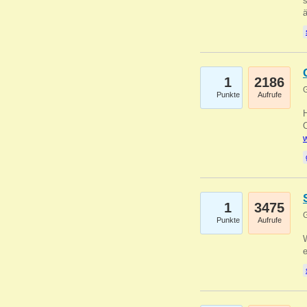
s
1
2186
G
Punkte
Aufrufe
O
w
1
3475
G
Punkte
Aufrufe
W