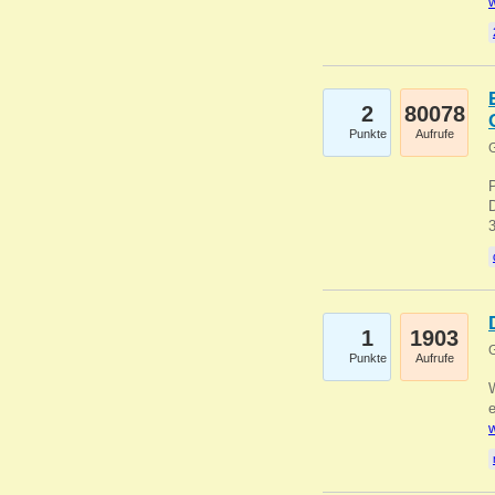
w
2
80078
Punkte
Aufrufe
G
1
1903
G
Punkte
Aufrufe
e
w