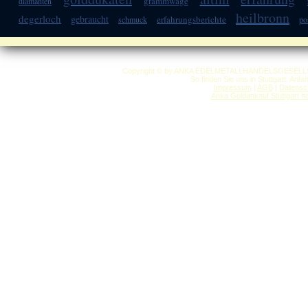
grammwage
diamanten
heilbronn
degerloch
gebraucht
erfahrungsberichte
schmuck
po
Copyright © by ANKA EDELMETALLHANDELSGESELLSCHAF
So finden Sie uns in Stuttgart: Anf
Impressum
|
AGB
|
Datensc
Anka Goldankauf Stuttgart
h