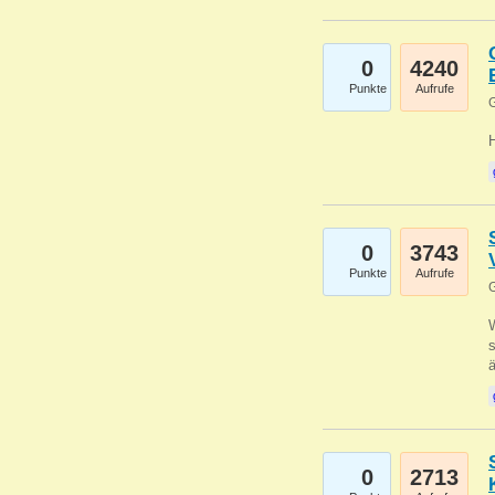
0
4240
Punkte
Aufrufe
G
0
3743
Punkte
Aufrufe
G
W
s
0
2713