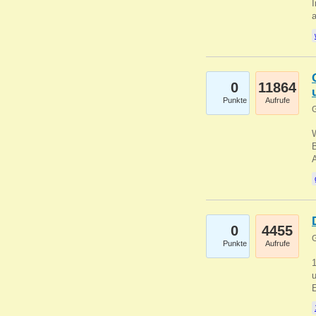
I
a
0
11864
Punkte
Aufrufe
G
B
0
4455
G
Punkte
Aufrufe
u