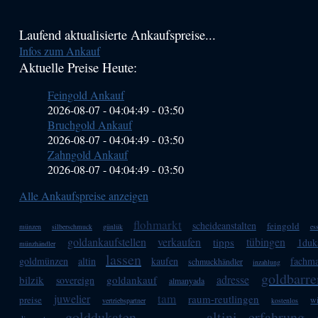
Haupt-
Laufend aktualisierte Ankaufspreise...
Infos zum Ankauf
Sidebar
Aktuelle Preise Heute:
(Primary)
Feingold Ankauf
2026-08-07 - 04:04:49
-
03:50
Bruchgold Ankauf
2026-08-07 - 04:04:49
-
03:50
Zahngold Ankauf
2026-08-07 - 04:04:49
-
03:50
Alle Ankaufspreise anzeigen
flohmarkt
scheideanstalten
feingold
münzen
silberschmuck
günlük
es
goldankaufstellen
verkaufen
tübingen
tipps
1duk
münzhändler
lassen
goldmünzen
altin
kaufen
fachm
schmuckhändler
inzahlung
goldbarre
adresse
bilzik
goldankauf
sovereign
almanyada
tam
juwelier
raum-reutlingen
preise
wi
vertriebspartner
kostenlos
golddukaten
altini
erfahrung