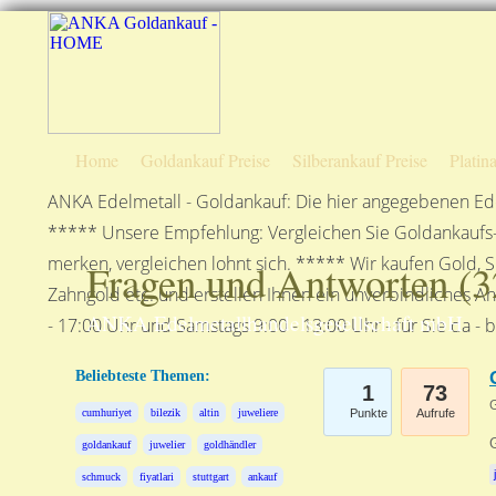
Home
Goldankauf Preise
Silberankauf Preise
Platin
ANKA Edelmetall - Goldankauf: Die hier angegebenen Ede
***** Unsere Empfehlung: Vergleichen Sie Goldankaufs-P
merken, vergleichen lohnt sich. ***** Wir kaufen Gold, S
Fragen und Antworten (
3
Zahngold etc. und erstellen Ihnen ein unverbindliches A
ANKA Edelmetallhandelsgesellschaft mbH
- 17:00 Uhr und Samstags 9:00 - 13:00 Uhr - für Sie da - 
Beliebteste Themen:
1
73
G
cumhuriyet
bilezik
altin
juweliere
Punkte
Aufrufe
goldankauf
juwelier
goldhändler
schmuck
fiyatlari
stuttgart
ankauf