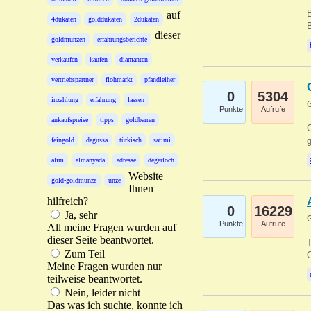
B
auf
4dukaten
golddukaten
2dukaten
B
dieser
goldmünzen
erfahrungsberichte
verkaufen
kaufen
diamanten
vertriebspartner
flohmarkt
pfandleiher
0
5304
inzahlung
erfahrung
lassen
G
Punkte
Aufrufe
ankaufspreise
tipps
goldbarren
G
g
feingold
degussa
türkisch
satimi
alim
almanyada
adresse
degerloch
Website
gold-goldmünze
unze
Ihnen
hilfreich?
0
16229
Ja, sehr
G
Punkte
Aufrufe
All meine Fragen wurden auf
dieser Seite beantwortet.
T
Zum Teil
O
Meine Fragen wurden nur
teilweise beantwortet.
Nein, leider nicht
Das was ich suchte, konnte ich