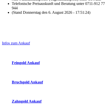
Telefonische Preisauskunft und Beratung unter 0711-912 77
944
(Stand Donnerstag den 6. August 2026 - 17:51:24)
Laufend aktualisierte Ankaufspreise...
Haupt-
Sidebar
Infos zum Ankauf
(Primary)
Aktuelle Preise Heute:
Feingold Ankauf
2026-08-06 - 17:51:24
-
17:50
Bruchgold Ankauf
2026-08-06 - 17:51:24
-
17:50
Zahngold Ankauf