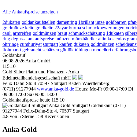
2026-08-06 - 17:51:24
-
17:50
Alle Ankaufspreise anzeigen
2dukaten
goldankaufstellen
damenring
1brillant
unze
goldbarren
pfan
goldmünze
kette
goldkette
22ayar
burma
schmuckbewertungen
vertri
canli
armreifen
goldmünzen
braut
schmuckschätzung
1dukaten
silbe
ring
degussa
ankaufspreise
münzen
münzhändler
altin
kostenlos
gra
ohrringe
cumhuriyet
stuttgart
kaufen
dukaten-goldmünzen
scheideans
flohmarkt
gebraucht
schätzen
günlük
tübingen
modelleri
erfahrungsbe
Goldankauf
06.08.2026
Anka GmbH
115.10
Gold Silber Platin und Finanzen - Anka
Edelmetallhandelsgesellschaft mbH
Felix-Dahn-Str. 4
70597
Stuttgart
Baden-Wuerttemberg
(0711) 91277944
www.anka-gold.de
Hours:
Mo-Fr 09:00-17:00
Di
09:00-17:00
Sa 09:00-13:00
Goldankaufspreise heute
115.10
Anka Gold Stuttgart
Goldankauf
(0711)
91277944
Felix-Dahn-Str. 4, 70597 Stuttgart
4.8
von
5
Sterne -
58
Rezensionen
Anka Gold