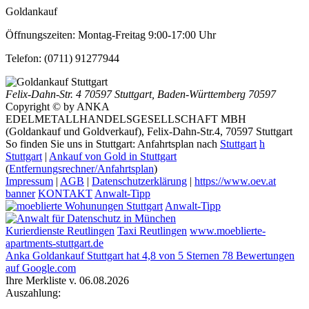
Goldankauf
Öffnungszeiten:
Montag-Freitag 9:00-17:00 Uhr
Telefon:
(0711) 91277944
Felix-Dahn-Str. 4
70597 Stuttgart
,
Baden-Württemberg
70597
Copyright © by ANKA
EDELMETALLHANDELSGESELLSCHAFT MBH
(Goldankauf und Goldverkauf), Felix-Dahn-Str.4, 70597 Stuttgart
So finden Sie uns in Stuttgart: Anfahrtsplan nach
Stuttgart
h
Stuttgart
|
Ankauf von Gold in Stuttgart
(
Entfernungsrechner/Anfahrtsplan
)
Impressum
|
AGB
|
Datenschutzerklärung
|
https://www.oev.at
banner
KONTAKT
Anwalt-Tipp
Anwalt-Tipp
Kurierdienste Reutlingen
Taxi Reutlingen
www.moeblierte-
apartments-stuttgart.de
Anka Goldankauf Stuttgart
hat
4,8
von
5
Sternen
78
Bewertungen
auf Google.com
Ihre Merkliste v. 06.08.2026
Auszahlung: