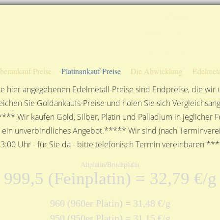
Sofortige Auszahlung!
Das sagen unsere Kunden
Unsere Öffnungszeiten
lberankauf Preise
Platinankauf Preise
Die Abwicklung
Edelmeta
e hier angegebenen Edelmetall-Preise sind Endpreise, die wir
ichen Sie Goldankaufs-Preise und holen Sie sich Vergleichsang
**** Wir kaufen Gold, Silber, Platin und Palladium in jeglicher
n ein unverbindliches Angebot.***** Wir sind (nach Terminverei
3:00 Uhr - für Sie da - bitte telefonisch Termin vereinbaren **
Altplatin/Bruchplatin
999,5 (Feinplatin) = 32,79 €/g
960 (960er Platin) = 31,48 €/g
950 (950er Platin) = 31,15 €/g