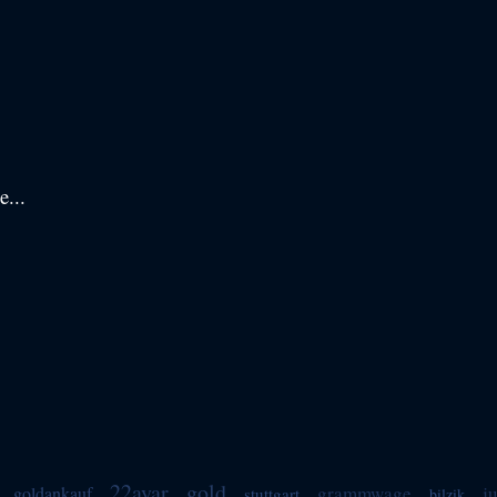
e...
22ayar
gold
grammwage
j
goldankauf
stuttgart
bilzik