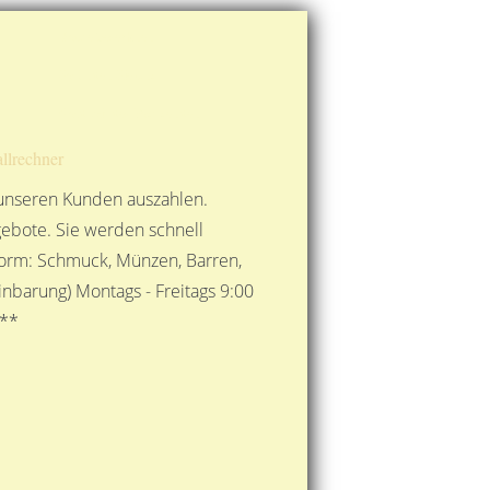
Route berechnen
So finden Sie uns
Gold mit der Post senden
llrechner
 unseren Kunden auszahlen.
ebote. Sie werden schnell
 Form: Schmuck, Münzen, Barren,
nbarung) Montags - Freitags 9:00
***