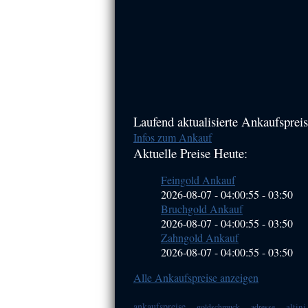
Haupt-
Laufend aktualisierte Ankaufspreis
Infos zum Ankauf
Sidebar
Aktuelle Preise Heute:
(Primary)
Feingold Ankauf
2026-08-07 - 04:00:55
-
03:50
Bruchgold Ankauf
2026-08-07 - 04:00:55
-
03:50
Zahngold Ankauf
2026-08-07 - 04:00:55
-
03:50
Alle Ankaufspreise anzeigen
ankaufspreise
altini
goldschmuck
adresse