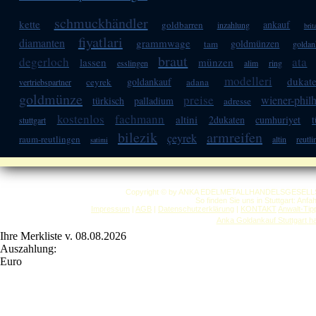
schmuckhändler
kette
ankauf
goldbarren
inzahlung
brit
fiyatlari
diamanten
grammwage
goldmünzen
tam
goldan
braut
degerloch
ata
lassen
münzen
esslingen
alim
ring
modelleri
dukat
goldankauf
ceyrek
adana
vertriebspartner
goldmünze
preise
wiener-phil
türkisch
palladium
adresse
kostenlos
fachmann
altini
2dukaten
cumhuriyet
stuttgart
bilezik
armreifen
çeyrek
raum-reutlingen
altin
reutl
satimi
Copyright © by ANKA EDELMETALLHANDELSGESELLSCHAF
So finden Sie uns in Stuttgart: Anf
Impressum
|
AGB
|
Datenschutzerklärung
|
KONTAKT
Anwalt-Tip
Anka Goldankauf Stuttgart
h
Ihre Merkliste v. 08.08.2026
Auszahlung:
Euro