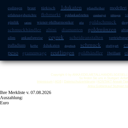
1dukaten
modelleri
türkisch
esslingen
braut
pfandleiher
flohmarkt
s
erfahrungsberichte
goldankaufstellen
cumhuriyet
tübingen
goldschmuck
günlük
wiener-philharmoniker
ata
deg
satimi
goldmünzen
schmuckhändler
altini
diamanten
alti
ceyrek
scheideanstalten
alim
ankaufspreise
vertriebspa
schmuck
c
palladium
4dukaten
kette
stuttgart
degerloch
peso
reutlingen
o
grammwage
goldhändler
1brillant
Copyright © by ANKA EDELMETALLHANDELSGESELLSCHAF
So finden Sie uns in Stuttgart: Anf
Impressum
|
AGB
|
Datenschutzerklärung
|
KONTAKT
Anwalt-Tip
Anka Goldankauf Stuttgart
h
Ihre Merkliste v. 07.08.2026
Auszahlung:
Euro