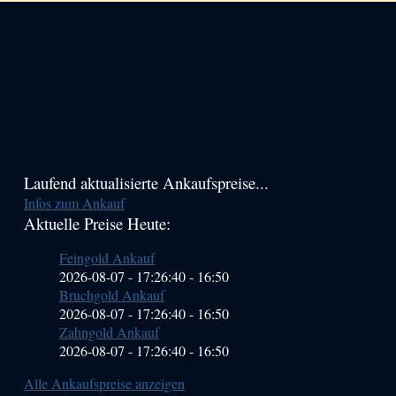
Haupt-
Laufend aktualisierte Ankaufspreise...
Infos zum Ankauf
Sidebar
Aktuelle Preise Heute:
(Primary)
Feingold Ankauf
2026-08-07 - 17:26:40
-
16:50
Bruchgold Ankauf
2026-08-07 - 17:26:40
-
16:50
Zahngold Ankauf
2026-08-07 - 17:26:40
-
16:50
Alle Ankaufspreise anzeigen