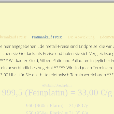
Sofortige Auszahlung!
Das sagen unsere Kunden
Unsere Öffnungszeiten
lberankauf Preise
Platinankauf Preise
Die Abwicklung
Edelmeta
e hier angegebenen Edelmetall-Preise sind Endpreise, die wir
ichen Sie Goldankaufs-Preise und holen Sie sich Vergleichsang
**** Wir kaufen Gold, Silber, Platin und Palladium in jeglicher
n ein unverbindliches Angebot.***** Wir sind (nach Terminverei
3:00 Uhr - für Sie da - bitte telefonisch Termin vereinbaren **
Altplatin/Bruchplatin
999,5 (Feinplatin) = 33,00 €/g
960 (960er Platin) = 31,68 €/g
950 (950er Platin) = 31,35 €/g