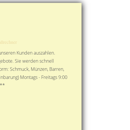
Route berechnen
So finden Sie uns
Gold mit der Post senden
llrechner
 unseren Kunden auszahlen.
ebote. Sie werden schnell
 Form: Schmuck, Münzen, Barren,
nbarung) Montags - Freitags 9:00
***