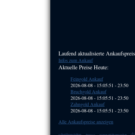
Haupt-
Laufend aktualisierte Ankaufspreis
Infos zum Ankauf
Sidebar
Aktuelle Preise Heute:
(Primary)
Feingold Ankauf
2026-08-08 - 15:05:51
-
23:50
Bruchgold Ankauf
2026-08-08 - 15:05:51
-
23:50
Zahngold Ankauf
2026-08-08 - 15:05:51
-
23:50
Alle Ankaufspreise anzeigen
d
scheideanstalten
degussa
wiener-philharmoniker