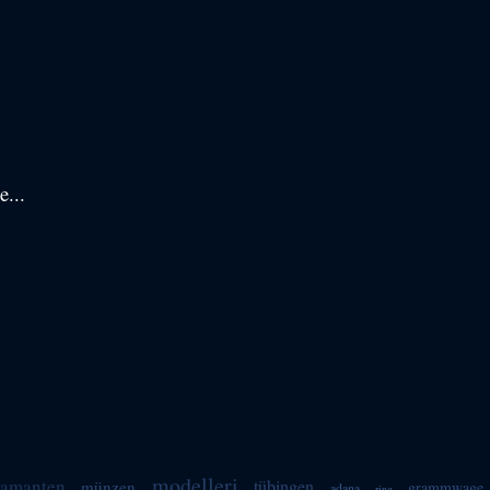
e...
modelleri
iamanten
tübingen
münzen
grammwage
adana
ring