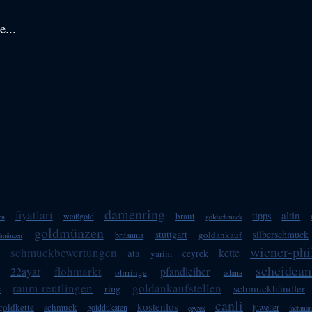
e...
damenring
fiyatlari
altin
tipps
braut
weißgold
en
goldschmuck
goldmünzen
stuttgart
silberschmuck
goldankauf
britannia
dmünzen
wiener-ph
schmuckbewertungen
kette
ata
ceyrek
yarim
scheidean
flohmarkt
22ayar
pfandleiher
ohrringe
adana
raum-reutlingen
goldankaufstellen
e
schmuckhändler
ring
canli
kostenlos
goldkette
schmuck
golddukaten
juwelier
çeyrek
fachma