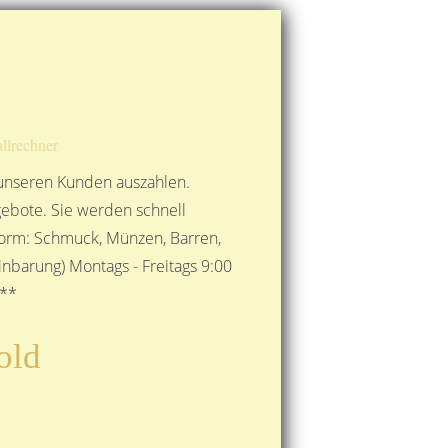
Route berechnen
So finden Sie uns
Gold mit der Post senden
llrechner
 unseren Kunden auszahlen.
ebote. Sie werden schnell
 Form: Schmuck, Münzen, Barren,
nbarung) Montags - Freitags 9:00
***
old