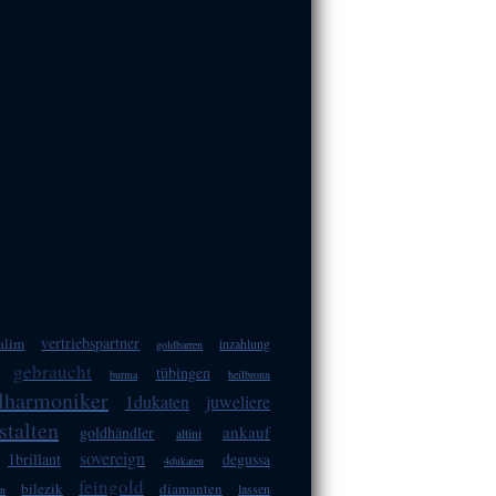
vertriebspartner
alim
inzahlung
goldbarren
gebraucht
tübingen
burma
heilbronn
ilharmoniker
1dukaten
juweliere
stalten
ankauf
goldhändler
altini
sovereign
1brillant
degussa
4dukaten
feingold
bilezik
diamanten
lassen
nn