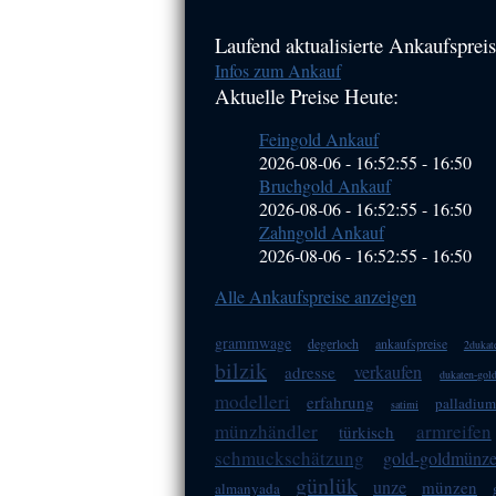
Haupt-
Laufend aktualisierte Ankaufspreis
Infos zum Ankauf
Sidebar
Aktuelle Preise Heute:
(Primary)
Feingold Ankauf
2026-08-06 - 16:52:55
-
16:50
Bruchgold Ankauf
2026-08-06 - 16:52:55
-
16:50
Zahngold Ankauf
2026-08-06 - 16:52:55
-
16:50
Alle Ankaufspreise anzeigen
grammwage
degerloch
ankaufspreise
2dukat
bilzik
verkaufen
adresse
dukaten-gol
modelleri
erfahrung
palladium
satimi
münzhändler
armreifen
türkisch
schmuckschätzung
gold-goldmünz
günlük
unze
münzen
almanyada