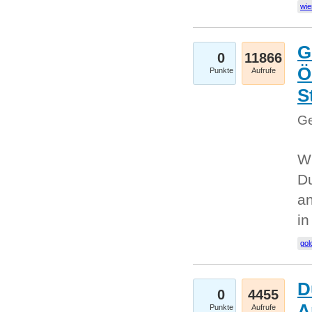
wie
G
0
11866
Ö
Punkte
Aufrufe
S
Ge
Wi
Du
an
i
gol
D
0
4455
A
Punkte
Aufrufe