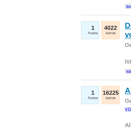
tip
D
1
4022
v
Punkte
Aufrufe
Ge
Is
gol
A
1
16225
Punkte
Aufrufe
Ge
vo
Al