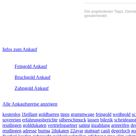
Die angebotenen Tipps, Dienste 
gewährleistet.
Haupt-
Laufend aktualisierte Ankaufspreise...
Infos zum Ankauf
Sidebar
Aktuelle Preise Heute:
(Primary)
Feingold Ankauf
2026-08-07 - 19:39:00
-
18:50
Bruchgold Ankauf
2026-08-07 - 19:39:00
-
18:50
Zahngold Ankauf
2026-08-07 - 19:39:00
-
18:50
Alle Ankaufspreise anzeigen
kostenlos
1brillant
goldbarren
tipps
grammwage
feingold
weißgold
s
sovereign
erfahrungsberichte
silberschmuck
lassen
bilezik
scheideanst
reutlingen
golddukaten
vertriebspartner
satimi
inzahlung
armreifen
de
reutlingen
adresse
burma
2dukaten
22ayar
stuttgart
canli
degerloch
go