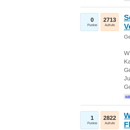
S
0
2713
V
Punkte
Aufrufe
Ge
Wi
Ka
Go
Ju
G
gol
W
1
2822
F
Punkte
Aufrufe