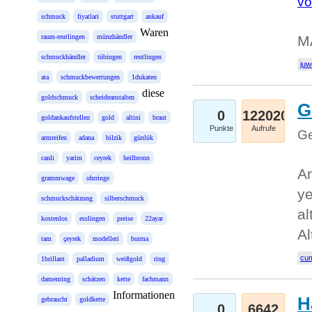
vo
schmuck
fiyatlari
stuttgart
ankauf
Waren
raum-reutlingen
münzhändler
MĂ
schmuckhändler
tübingen
reutlingen
juw
ata
schmuckbewertungen
1dukaten
diese
goldschmuck
scheideanstalten
G
0
122020
goldankaufstellen
gold
altini
braut
Punkte
Aufrufe
Ge
armreifen
adana
bilzik
günlük
canli
yarim
ceyrek
heilbronn
An
grammwage
ohrringe
ye
schmuckschätzung
silberschmuck
al
kostenlos
esslingen
preise
22ayar
Al
tam
çeyrek
modelleri
burma
cum
1brillant
palladium
weißgold
ring
damenring
schätzen
kette
fachmann
Informationen
H
gebraucht
goldkette
0
6642