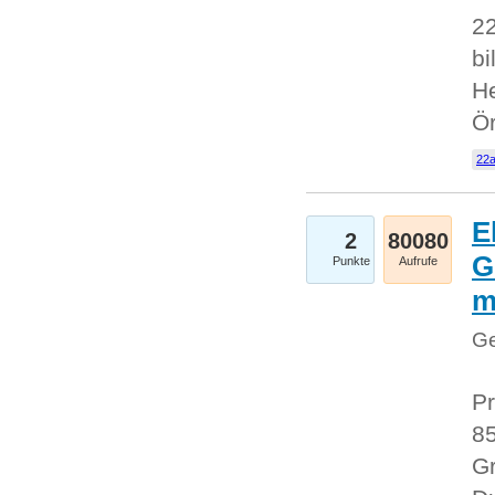
22
bi
He
Ö
22a
E
2
80080
G
Punkte
Aufrufe
Ge
Pr
85
Gr