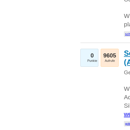
Wo
pl
sc
S
0
9605
(
Punkte
Aufrufe
Ge
We
A
Si
we
go