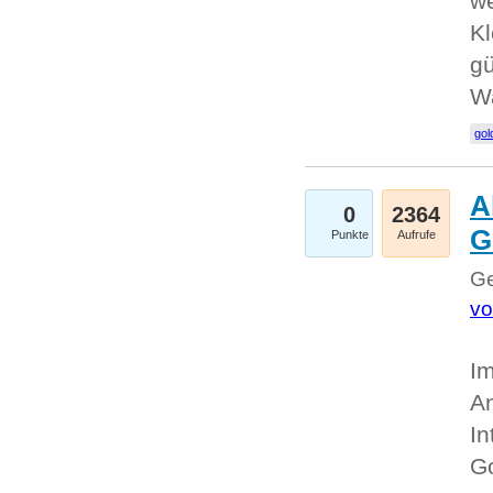
we
Kl
gü
W
gol
A
0
2364
G
Punkte
Aufrufe
Ge
vo
Im
An
In
G