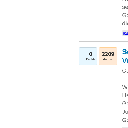
se
Go
d
gol
S
0
2209
V
Punkte
Aufrufe
Ge
Wi
He
Go
Ju
G