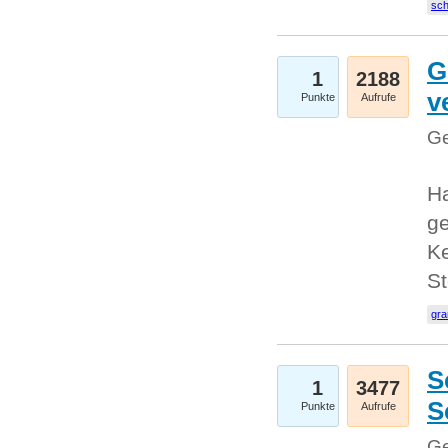
sc
G
1
2188
v
Punkte
Aufrufe
Ge
H
ge
Ke
S
gr
S
1
3477
S
Punkte
Aufrufe
Ge