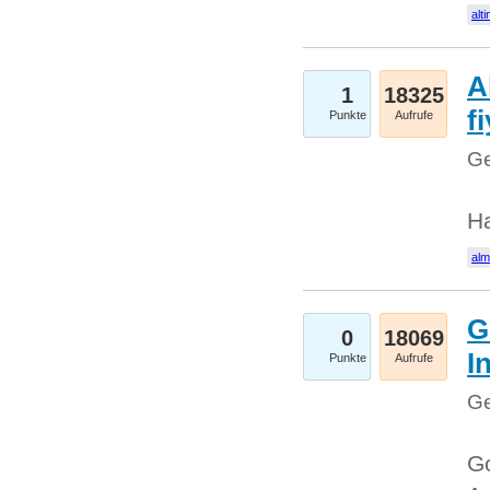
alti
A
1
18325
fi
Punkte
Aufrufe
Ge
H
al
G
0
18069
I
Punkte
Aufrufe
Ge
Go