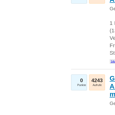
Ge
1 
(
Ve
Fr
St
1du
G
0
4243
A
Punkte
Aufrufe
m
Ge