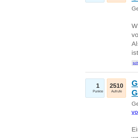
Ge
W
v
Al
is
sc
G
1
2510
G
Punkte
Aufrufe
Ge
vo
Ei