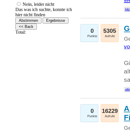
Nein, leider nicht
Das was ich suchte, konnte ich
bilz
hier nicht finden
G
0
5305
Total:
Punkte
Aufrufe
Ge
vo
Gü
al
sa
alti
A
0
16229
Fi
Punkte
Aufrufe
Ge