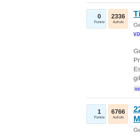
T
0
2336
Punkte
Aufrufe
Ge
vo
Go
Pr
Es
g
pre
2
1
6766
M
Punkte
Aufrufe
Ge