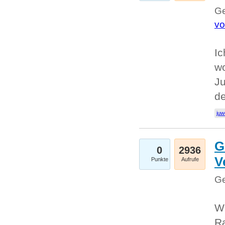
Ge
vo
Ic
w
Ju
d
juw
G
0
2936
V
Punkte
Aufrufe
Ge
Wi
Ra