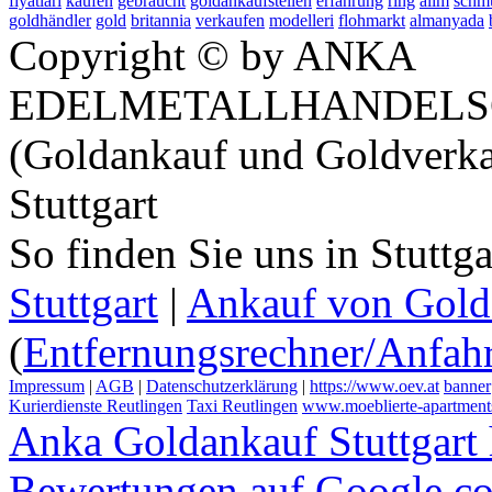
fiyatlari
kaufen
gebraucht
goldankaufstellen
erfahrung
ring
alim
schm
goldhändler
gold
britannia
verkaufen
modelleri
flohmarkt
almanyada
Copyright © by ANKA
EDELMETALLHANDELS
(Goldankauf und Goldverka
Stuttgart
So finden Sie uns in Stuttg
Stuttgart
|
Ankauf von Gold 
(
Entfernungsrechner/Anfahr
Impressum
|
AGB
|
Datenschutzerklärung
|
https://www.oev.at
banner
Kurierdienste Reutlingen
Taxi Reutlingen
www.moeblierte-apartments-
Anka Goldankauf Stuttgart
Bewertungen auf Google.c