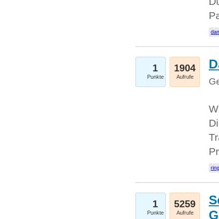
Du
Pa
dam
D
1
1904
Punkte
Aufrufe
Ge
W
Di
Tr
Pr
rin
S
1
5259
G
Punkte
Aufrufe