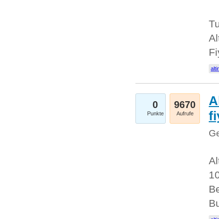
Tu
Al
Fi
alti
A
0
9670
f
Punkte
Aufrufe
Ge
Al
10
Be
Bu