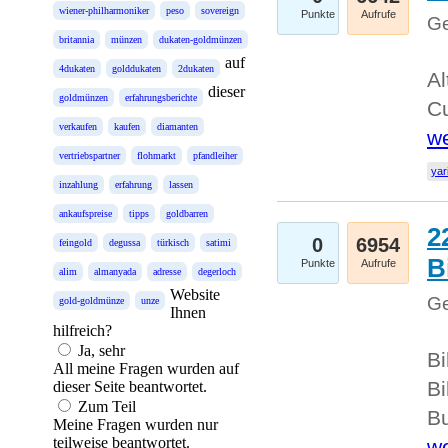
wiener-philharmoniker
peso
sovereign
Punkte
Aufrufe
Ge
britannia
münzen
dukaten-goldmünzen
auf
4dukaten
golddukaten
2dukaten
Al
dieser
goldmünzen
erfahrungsberichte
Cu
verkaufen
kaufen
diamanten
we
vertriebspartner
flohmarkt
pfandleiher
yar
inzahlung
erfahrung
lassen
ankaufspreise
tipps
goldbarren
2
0
6954
feingold
degussa
türkisch
satimi
B
Punkte
Aufrufe
alim
almanyada
adresse
degerloch
Website
Ge
gold-goldmünze
unze
Ihnen
hilfreich?
Ja, sehr
Bi
All meine Fragen wurden auf
Bi
dieser Seite beantwortet.
Zum Teil
Bu
Meine Fragen wurden nur
teilweise beantwortet.
we