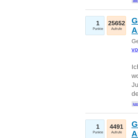
alti
G
1
25652
A
Punkte
Aufrufe
Ge
vo
Ic
w
Ju
d
juw
G
1
4491
A
Punkte
Aufrufe