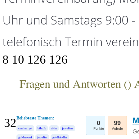
Uhr und Samstags 9:00 - 1
telefonisch Termin verei
8
10
126
126
Fragen und Antworten (
) 
ANKA Edelmetallhandelsgesellschaft mbH
Beliebteste Themen:
M
32
0
99
cumhuriyet
bilezik
altin
juweliere
Punkte
Aufrufe
Ge
goldankauf
juwelier
goldhändler