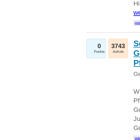
Hi
we
gol
S
0
3743
G
Punkte
Aufrufe
P
Ge
Wi
Pf
Go
Ju
G
gol