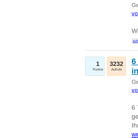
Ge
vo
W
sc
6
1
3232
i
Punkte
Aufrufe
Ge
vo
6 
ge
I
we