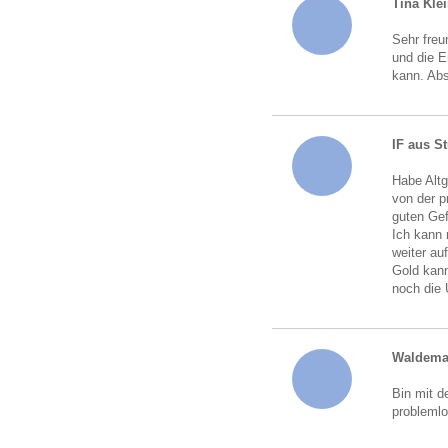
Tina Kle
Sehr freu
und die 
kann. Abs
IF aus St
Habe Altg
von der p
guten Gef
Ich kann 
weiter au
Gold kann
noch die
Waldema
Bin mit d
probleml