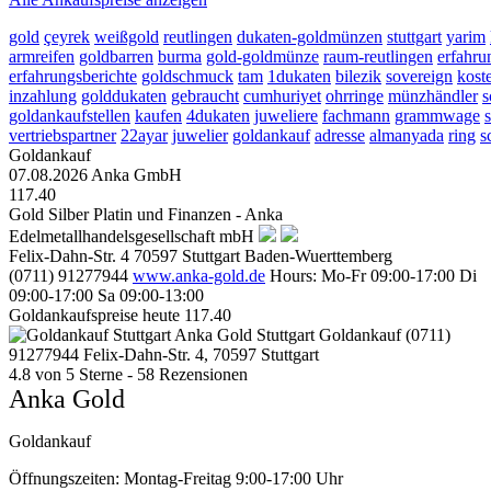
gold
çeyrek
weißgold
reutlingen
dukaten-goldmünzen
stuttgart
yarim
armreifen
goldbarren
burma
gold-goldmünze
raum-reutlingen
erfahru
erfahrungsberichte
goldschmuck
tam
1dukaten
bilezik
sovereign
kost
inzahlung
golddukaten
gebraucht
cumhuriyet
ohrringe
münzhändler
s
goldankaufstellen
kaufen
4dukaten
juweliere
fachmann
grammwage
vertriebspartner
22ayar
juwelier
goldankauf
adresse
almanyada
ring
s
Goldankauf
07.08.2026
Anka GmbH
117.40
Gold Silber Platin und Finanzen - Anka
Edelmetallhandelsgesellschaft mbH
Felix-Dahn-Str. 4
70597
Stuttgart
Baden-Wuerttemberg
(0711) 91277944
www.anka-gold.de
Hours:
Mo-Fr 09:00-17:00
Di
09:00-17:00
Sa 09:00-13:00
Goldankaufspreise heute
117.40
Anka Gold Stuttgart
Goldankauf
(0711)
91277944
Felix-Dahn-Str. 4, 70597 Stuttgart
4.8
von
5
Sterne -
58
Rezensionen
Anka Gold
Goldankauf
Öffnungszeiten:
Montag-Freitag 9:00-17:00 Uhr