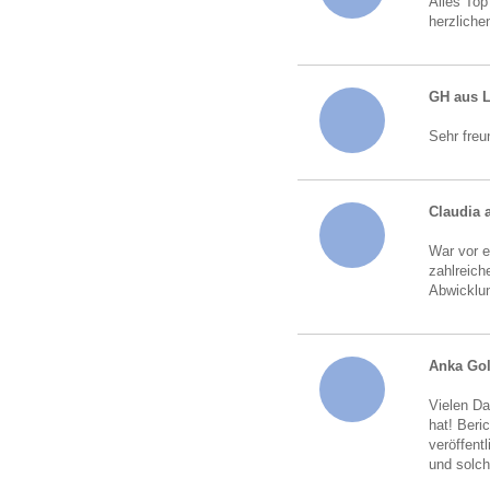
Alles Top
herzliche
GH aus 
Sehr freu
Claudia 
War vor e
zahlreich
Abwicklun
Anka Go
Vielen Da
hat! Beri
veröffent
und solch