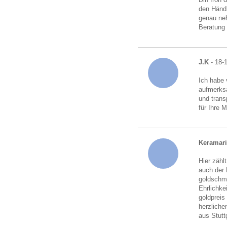
den Händl
genau neh
Beratung
J.K
- 18-
Ich habe 
aufmerksa
und trans
für Ihre 
Keramari
Hier zähl
auch der 
goldschmu
Ehrlichke
goldpreis
herzliche
aus Stutt