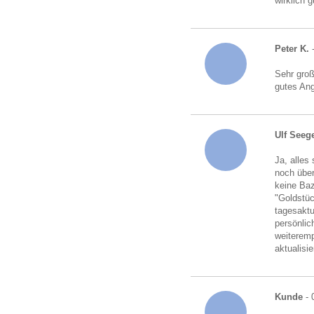
wirklich 
Peter K.
-
Sehr gro
gutes An
Ulf Seeg
Ja, alles
noch über
keine Baz
"Goldstü
tagesaktu
persönlic
weiteremp
aktualisi
Kunde
- 