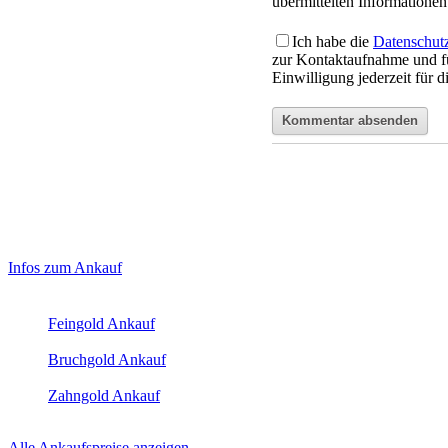
übermittelten Informationen 
Ich habe die
Datenschut
zur Kontaktaufnahme und f
Einwilligung jederzeit für 
Haupt-
Laufend aktualisierte Ankaufspreise...
Infos zum Ankauf
Sidebar
Aktuelle Preise Heute:
(Primary)
Feingold Ankauf
2026-08-08 - 10:34:00
-
23:50
Bruchgold Ankauf
2026-08-08 - 10:34:00
-
23:50
Zahngold Ankauf
2026-08-08 - 10:34:00
-
23:50
Alle Ankaufspreise anzeigen