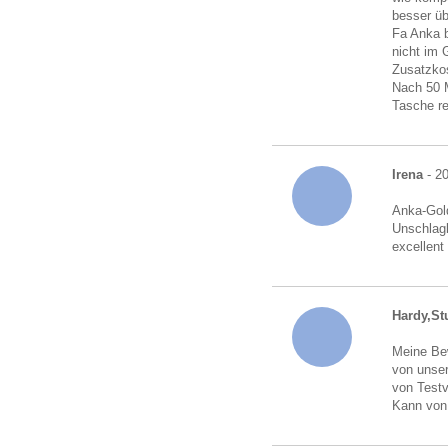
besser üb
Fa Anka b
nicht im 
Zusatzkos
Nach 50 M
Tasche r
Irena
- 20
Anka-Gold
Unschlagb
excellent
Hardy,Stu
Meine Bew
von unser
von Testv
Kann von