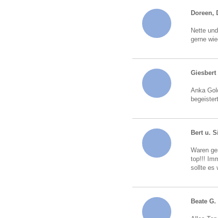
Doreen, 
Nette und
gerne wie
Giesbert
Anka Gold
begeister
Bert u. S
Waren ges
top!!! Im
sollte es
Beate G.