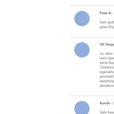
Peter K.
-
Sehr gro
gutes An
Ulf Seeg
Ja, alles
noch über
keine Baz
"Goldstü
tagesaktu
persönlic
weiteremp
aktualisi
Kunde
- 
Sehr freu