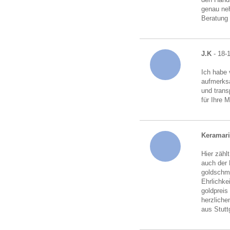
genau neh
Beratung
J.K
- 18-
Ich habe 
aufmerksa
und trans
für Ihre 
Keramari
Hier zähl
auch der 
goldschmu
Ehrlichke
goldpreis
herzliche
aus Stutt