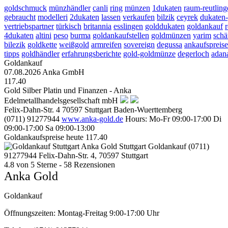
goldschmuck
münzhändler
canli
ring
münzen
1dukaten
raum-reutling
gebraucht
modelleri
2dukaten
lassen
verkaufen
bilzik
ceyrek
dukaten
vertriebspartner
türkisch
britannia
esslingen
golddukaten
goldankauf
4dukaten
altini
peso
burma
goldankaufstellen
goldmünzen
yarim
schä
bilezik
goldkette
weißgold
armreifen
sovereign
degussa
ankaufspreise
tipps
goldhändler
erfahrungsberichte
gold-goldmünze
degerloch
adan
Goldankauf
07.08.2026
Anka GmbH
117.40
Gold Silber Platin und Finanzen - Anka
Edelmetallhandelsgesellschaft mbH
Felix-Dahn-Str. 4
70597
Stuttgart
Baden-Wuerttemberg
(0711) 91277944
www.anka-gold.de
Hours:
Mo-Fr 09:00-17:00
Di
09:00-17:00
Sa 09:00-13:00
Goldankaufspreise heute
117.40
Anka Gold Stuttgart
Goldankauf
(0711)
91277944
Felix-Dahn-Str. 4, 70597 Stuttgart
4.8
von
5
Sterne -
58
Rezensionen
Anka Gold
Goldankauf
Öffnungszeiten:
Montag-Freitag 9:00-17:00 Uhr