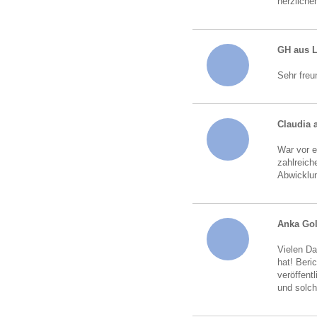
herzliche
GH aus 
Sehr freu
Claudia 
War vor e
zahlreich
Abwicklun
Anka Go
Vielen Da
hat! Beri
veröffent
und solch