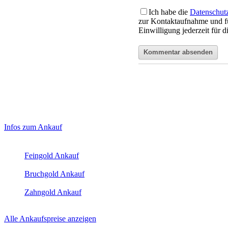
Ich habe die
Datenschut
zur Kontaktaufnahme und f
Einwilligung jederzeit für 
Haupt-
Laufend aktualisierte Ankaufspreise...
Infos zum Ankauf
Sidebar
Aktuelle Preise Heute:
(Primary)
Feingold Ankauf
2026-08-07 - 17:09:52
-
16:50
Bruchgold Ankauf
2026-08-07 - 17:09:52
-
16:50
Zahngold Ankauf
2026-08-07 - 17:09:52
-
16:50
Alle Ankaufspreise anzeigen