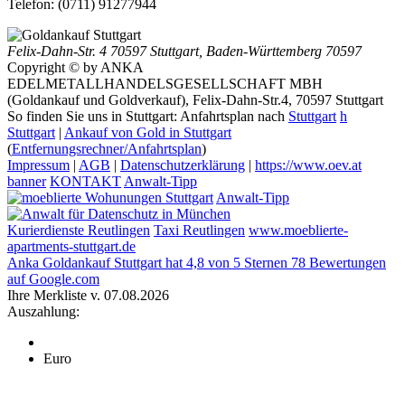
Telefon:
(0711) 91277944
Felix-Dahn-Str. 4
70597 Stuttgart
,
Baden-Württemberg
70597
Copyright © by ANKA
EDELMETALLHANDELSGESELLSCHAFT MBH
(Goldankauf und Goldverkauf), Felix-Dahn-Str.4, 70597 Stuttgart
So finden Sie uns in Stuttgart: Anfahrtsplan nach
Stuttgart
h
Stuttgart
|
Ankauf von Gold in Stuttgart
(
Entfernungsrechner/Anfahrtsplan
)
Impressum
|
AGB
|
Datenschutzerklärung
|
https://www.oev.at
banner
KONTAKT
Anwalt-Tipp
Anwalt-Tipp
Kurierdienste Reutlingen
Taxi Reutlingen
www.moeblierte-
apartments-stuttgart.de
Anka Goldankauf Stuttgart
hat
4,8
von
5
Sternen
78
Bewertungen
auf Google.com
Ihre Merkliste v. 07.08.2026
Auszahlung:
Euro