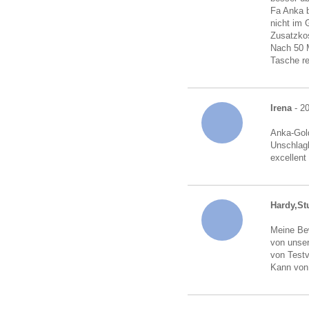
Fa Anka b
nicht im 
Zusatzkos
Nach 50 M
Tasche r
Irena
- 20
Anka-Gold
Unschlagb
excellent
Hardy,Stu
Meine Bew
von unser
von Testv
Kann von