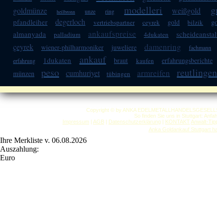
modelleri
g
goldmünze
weißgold
unze
ring
heilbronn
degerloch
pfandleiher
gold
g
vertriebspartner
ceyrek
bilzik
ankaufspreise
almanyada
scheideanstal
palladium
4dukaten
damenring
çeyrek
wiener-philharmoniker
juweliere
fachmann
ankauf
1dukaten
braut
erfahrungsberichte
kaufen
erfahrung
peso
reutlingen
armreifen
cumhuriyet
münzen
tübingen
Copyright © by ANKA EDELMETALLHANDELSGESELLSCHAF
So finden Sie uns in Stuttgart: Anf
Impressum
|
AGB
|
Datenschutzerklärung
|
KONTAKT
Anwalt-Tip
Anka Goldankauf Stuttgart
h
Ihre Merkliste v. 06.08.2026
Auszahlung:
Euro