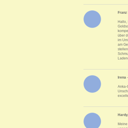
Franz
Hallo,
Goldsc
kompet
über d
im Umk
am Gew
stelle
Schmuc
Ladeng
Irena
-
Anka-G
Unschl
excell
Hardy,
Meine 