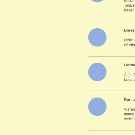
unseri
Testve
beden
Doree
Nette 
wieder
Giesb
Anka G
begeis
Bert u.
Waren 
Immer 
wirlic