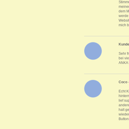
Stimmu
meinen
dem Mo
werde 
Websit
mich b
Kund
Sehr f
bei vi
ANKA k
Coco
Echt K
hinter
lief s
andere
halt g
wieder
Button 