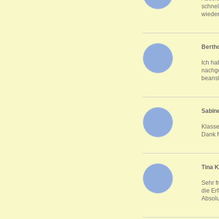
schnel
wieder
Bertho
Ich ha
nachge
beanst
Sabin
Klasse
Dank f
Tina K
Sehr f
die Er
Absolu