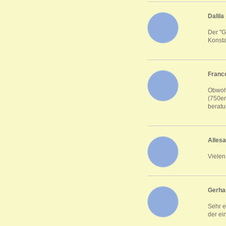
Dalila
Der "G
Konsta
Franc
Obwohl
(750er
beratu
Alles
Vielen
Gerha
Sehr e
der ei