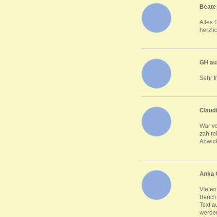
Beate
Alles 
herzli
GH au
Sehr f
Claud
War vo
zahlre
Abwick
Anka 
Vielen
Berich
Text a
werden