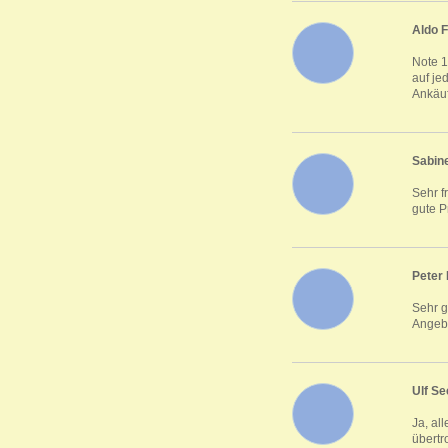
Aldo F
Note 1
auf je
Ankäu
Sabine
Sehr f
gute P
Peter 
Sehr 
Angeb
Ulf Se
Ja, al
übertr