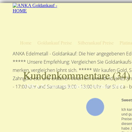
Home
Goldankauf Preise
Silberankauf Preise
Platin
ANKA Edelmetall - Goldankauf: Die hier angegebenen Ede
***** Unsere Empfehlung: Vergleichen Sie Goldankaufs-P
merken, vergleichen lohnt sich. ***** Wir kaufen Gold, S
Kundenkommentare (
34
)
Zahngold etc. und erstellen Ihnen ein unverbindliches A
ANKA Edelmetallhandelsgesellschaft mbH
- 17:00 Uhr und Samstags 9:00 - 13:00 Uhr - für Sie da - 
Swee
Ich ka
und gu
Preise
diesen
habe..