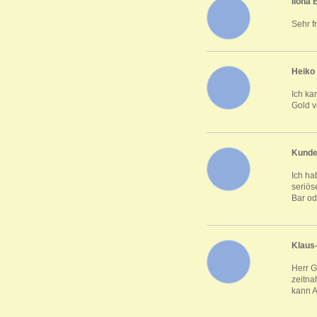
Ilona
Sehr f
Heiko
Ich ka
Gold v
Kunde
Ich ha
seriös
Bar od
Klaus
Herr G
zeitna
kann A