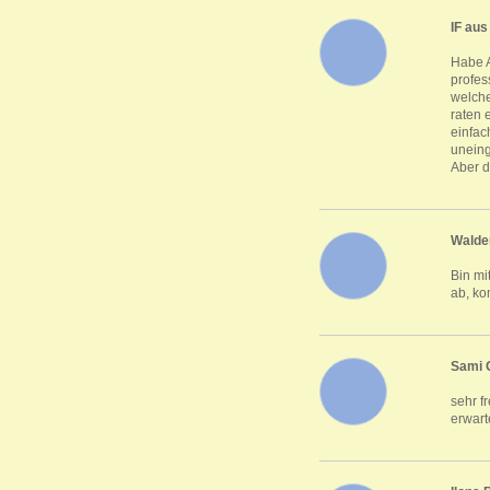
IF aus
Habe A
profes
welche
raten 
einfac
uneing
Aber d
Walde
Bin mi
ab, ko
Sami 
sehr f
erwart