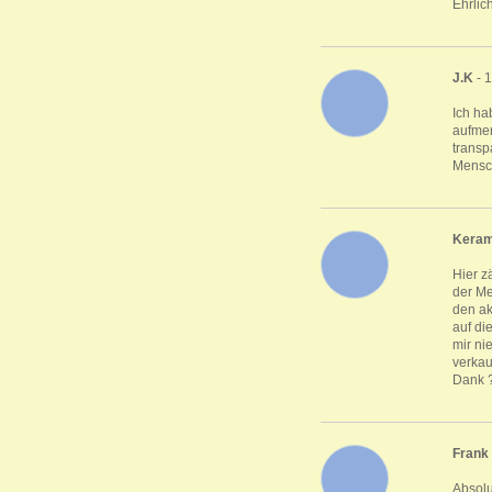
Ehrlic
J.K
- 
Ich ha
aufmer
transp
Mensch
Keram
Hier z
der Me
den ak
auf di
mir ni
verkau
Dank 
Frank
Absolu