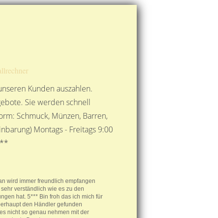
Route berechnen
So finden Sie uns
Gold mit der Post senden
llrechner
 unseren Kunden auszahlen.
ebote. Sie werden schnell
 Form: Schmuck, Münzen, Barren,
nbarung) Montags - Freitags 9:00
***
man wird immer freundlich empfangen
 sehr verständlich wie es zu den
ngen hat. 5*** Bin froh das ich mich für
berhaupt den Händler gefunden
es nicht so genau nehmen mit der