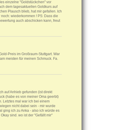
des einzelne "Goldstückchen" vor
ch dem tagesaktuellen Goldkurs auf
hen Plausch blieb, hat mir gefallen. Ich
r noch: wiederkommen ! PS: Dass die
 Bewertung auch abschicken kann, freut
 Gold-Preis im Großraum-Stuttgart. War
s am meisten für meinen Schmuck. Fa.
ich auf Anhieb gefunden (ist direkt
uck (habe es von meiner Oma geerbt)
n. Letztes mal war ich bei einem
 wiegen nicht dabei sein - mir wurde
 ging ich zu Anka - also ich würde es
Okay sind. wo ist der "Gefällt mir"