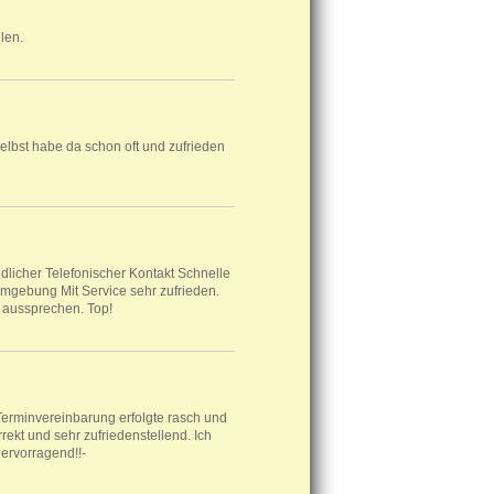
len.
elbst habe da schon oft und zufrieden
licher Telefonischer Kontakt Schnelle
Umgebung Mit Service sehr zufrieden.
 aussprechen. Top!
 Terminvereinbarung erfolgte rasch und
rekt und sehr zufriedenstellend. Ich
ervorragend!!-