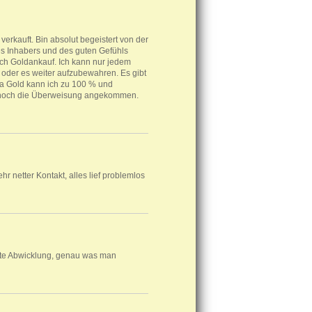
rkauft. Bin absolut begeistert von der
es Inhabers und des guten Gefühls
eich Goldankauf. Ich kann nur jedem
 oder es weiter aufzubewahren. Es gibt
ka Gold kann ich zu 100 % und
r noch die Überweisung angekommen.
r netter Kontakt, alles lief problemlos
rte Abwicklung, genau was man