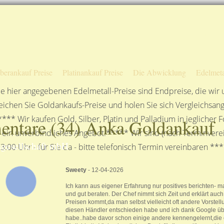
Sofortige Auszahlung!
Das sagen unsere Kunden
Unsere Öffnungszeiten
lberankauf Preise
Platinankauf Preise
Die Abwicklung
Edelmeta
e hier angegebenen Edelmetall-Preise sind Endpreise, die wir
ichen Sie Goldankaufs-Preise und holen Sie sich Vergleichsang
**** Wir kaufen Gold, Silber, Platin und Palladium in jeglicher
ntare (
34
) Anka Goldankauf
n ein unverbindliches Angebot.***** Wir sind (nach Terminverei
gesellschaft mbH
3:00 Uhr - für Sie da - bitte telefonisch Termin vereinbaren **
Sweety
- 12-04-2026
Ich kann aus eigener Erfahrung nur positives berichten- 
und gut beraten. Der Chef nimmt sich Zeit und erklärt auch
Preisen kommt,da man selbst vielleicht oft andere Vorstellu
diesen Händler entschieden habe und ich dank Google ü
habe..habe davor schon einige andere kennengelernt,die 