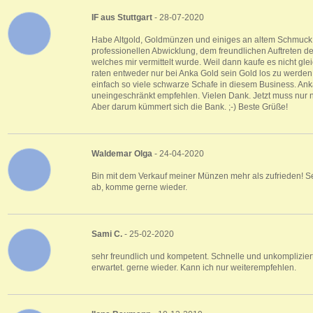
IF aus Stuttgart
- 28-07-2020
Habe Altgold, Goldmünzen und einiges an altem Schmuck ve
professionellen Abwicklung, dem freundlichen Auftreten d
welches mir vermittelt wurde. Weil dann kaufe es nicht gl
raten entweder nur bei Anka Gold sein Gold los zu werden
einfach so viele schwarze Schafe in diesem Business. An
uneingeschränkt empfehlen. Vielen Dank. Jetzt muss nu
Aber darum kümmert sich die Bank. ;-) Beste Grüße!
Waldemar Olga
- 24-04-2020
Bin mit dem Verkauf meiner Münzen mehr als zufrieden! Seh
ab, komme gerne wieder.
Sami C.
- 25-02-2020
sehr freundlich und kompetent. Schnelle und unkomplizie
erwartet. gerne wieder. Kann ich nur weiterempfehlen.