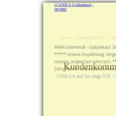
Home
Goldankauf Preise
Si
ANKA Edelmetall - Goldankauf: Di
***** Unsere Empfehlung: Vergle
merken, vergleichen lohnt sich. *
Kundenkomme
Zahngold etc. und erstellen Ihne
ANKA Edelmetallhandels
- 17:00 Uhr und Samstags 9:00 - 1