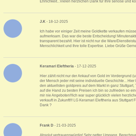
Ehrlichkeit...Vielen herzlichen Dank für Ihre seriöse und
J.K
- 18-12-2025
Ich habe vor einiger Zeit meine Goldkette verkaufen müs
aufmerksam. Das war die beste Entscheidung! Minutenaktu
transparent bezahlt. Hier ist nicht nur die Ware/Dienstleis
Menschlichkeit und Ihre tolle Expertise. Liebe Grüße Gern
Keramari Eleftheria
- 17-12-2025
Hier zählt nicht nur der Ankauf von Gold im Vordergrund 
der Mensch jeder mit seine individuelle Geschichte... Hi
den aktuellsten goldpreis auf dem Markt in ganz Stuttgart,
auf die Hand zu besten Preisen ich bin so zufrieden so e
mir nie Angeboten!!!ich war super glücklich vielen herzlic
verkauft in Zukunft!!! LG Keramari Eleftheria aus Stuttgar
Dank ?
Frank D
- 21-03-2025
Absolut vertrauenswürdig! Sehr netter Umgang, Berechnun