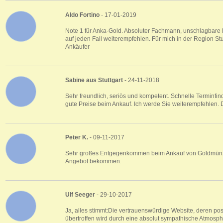
Aldo Fortino
- 17-01-2019
Note 1 für Anka-Gold. Absoluter Fachmann, unschlagbare P
auf jeden Fall weiterempfehlen. Für mich in der Region St
Ankäufer
Sabine aus Stuttgart
- 24-11-2018
Sehr freundlich, seriös und kompetent. Schnelle Terminfi
gute Preise beim Ankauf. Ich werde Sie weiterempfehlen.
Peter K.
- 09-11-2017
Sehr großes Entgegenkommen beim Ankauf von Goldmünze
Angebot bekommen.
Ulf Seeger
- 29-10-2017
Ja, alles stimmt:Die vertrauenswürdige Website, deren po
übertroffen wird durch eine absolut sympathische Atmosphä