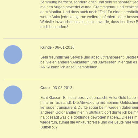
Stimmung herrscht, sondern offen und sehr transparent je
meinen Augen bewertet wurde: Grammgenau und exakt na
dem Monitor. Und dass auch noch "Zeit" für einen persönlic
werde Anka jederzeit gerne weiterempfehlen - oder besse
Website inzwischen so aktualisiert wurde, dass ich diese
mich besonders!
Kunde
- 06-01-2016
Sehr freundlicher Service und absolut transparent. Bester
bei vielen anderen Ankäufern und Juwelieren, hier gab e
ANKA kann ich absolut empfehlen.
Coco
- 03-08-2013
Echt Klasse - Bin total positiv überrascht. Anka Gold habe 
hinterm Taxistand). Die Abwicklung mit meinem Goldschm
lief super transparent. Durfte sogar beim wiegen dabei sei
anderen Goldhändler hier in Stuttgart, dort durfte ich beim
halt gesagt was die goldringe gewogen haben... Dieses mal
wiedertun, zumal die Ankaufspreise und die Leute hier voll 
Button :-)?