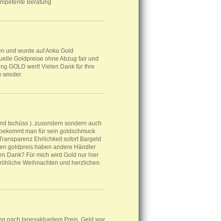
 kompetente Beratung
sen und wurde auf Anka Gold
elle Goldpreise ohne Abzug fair und
tung GOLD wert! Vielen Dank für Ihre
e wieder.
(und tschüss )..zusondern sondern auch
er bekommt man für sein goldschmuck
 Transparenz Ehrlichkeit sofort Bargeld
inen goldpreis haben andere Händler
hen Dank? Für mich wird Gold nur hier
t Fröhliche Weihnachten und herzlichen
g nach tagesaktuellem Preis, Geld war