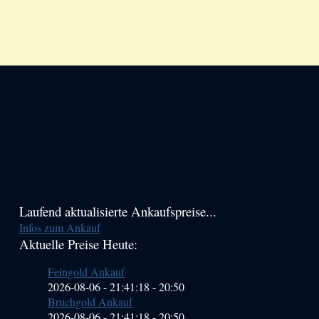
Haupt-
Laufend aktualisierte Ankaufspreise...
Infos zum Ankauf
Sidebar
Aktuelle Preise Heute:
(Primary)
Feingold Ankauf
2026-08-06 - 21:41:18
-
20:50
Bruchgold Ankauf
2026-08-06 - 21:41:18
-
20:50