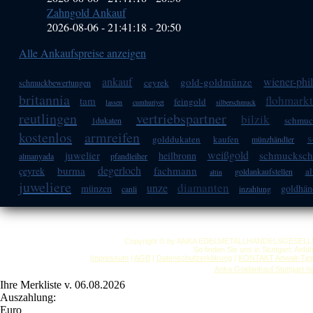
Zahngold Ankauf
2026-08-06 - 21:41:18
-
20:50
Alle Ankaufspreise anzeigen
ankauf
wiener-phi
gold-goldmünze
ceyrek
schmuckbewertungen
britannia
flohmark
tam
feingold
lassen
cumhuriyet
silberschmuck
reutlingen
vertriebspartner
bilzik
schmu
1dukaten
kostenlos
armreifen
s
golddukaten
kaufen
münzhändler
weißgold
juwelier
schmucksch
heilbronn
almanyada
pfandleiher
degerloch
burma
fachmann
çeyrek
a
goldankaufstellen
altin
juweliere
diamanten
unze
münzen
goldhän
canli
inzahlung
Copyright © by ANKA EDELMETALLHANDELSGESELLSCHAF
So finden Sie uns in Stuttgart: Anf
Impressum
|
AGB
|
Datenschutzerklärung
|
KONTAKT
Anwalt-Tip
Anka Goldankauf Stuttgart
h
Ihre Merkliste v. 06.08.2026
Auszahlung:
Euro