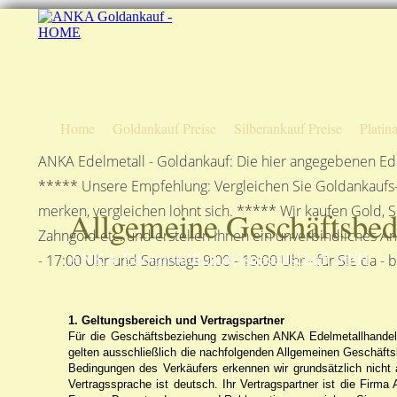
Home
Goldankauf Preise
Silberankauf Preise
Platin
ANKA Edelmetall - Goldankauf: Die hier angegebenen Ede
***** Unsere Empfehlung: Vergleichen Sie Goldankaufs-P
merken, vergleichen lohnt sich. ***** Wir kaufen Gold, S
Allgemeine Geschäftsbe
Zahngold etc. und erstellen Ihnen ein unverbindliches A
ANKA Edelmetallhandelsgesellschaft mbH
- 17:00 Uhr und Samstags 9:00 - 13:00 Uhr - für Sie da - 
1. Geltungsbereich und Vertragspartner
Für die Geschäftsbeziehung zwischen ANKA Edelmetallhandels
gelten ausschließlich die nachfolgenden Allgemeinen Geschäft
Bedingungen des Verkäufers erkennen wir grundsätzlich nicht a
Vertragssprache ist deutsch. Ihr Vertragspartner ist die Firm