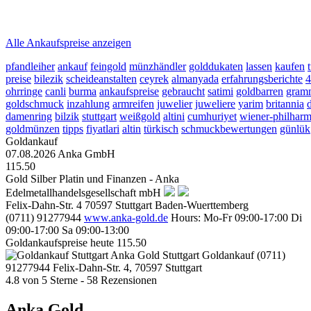
2026-08-07 - 06:08:14
-
05:50
Alle Ankaufspreise anzeigen
pfandleiher
ankauf
feingold
münzhändler
golddukaten
lassen
kaufen
preise
bilezik
scheideanstalten
ceyrek
almanyada
erfahrungsberichte
4
ohrringe
canli
burma
ankaufspreise
gebraucht
satimi
goldbarren
gram
goldschmuck
inzahlung
armreifen
juwelier
juweliere
yarim
britannia
damenring
bilzik
stuttgart
weißgold
altini
cumhuriyet
wiener-philharm
goldmünzen
tipps
fiyatlari
altin
türkisch
schmuckbewertungen
günlük
Goldankauf
07.08.2026
Anka GmbH
115.50
Gold Silber Platin und Finanzen - Anka
Edelmetallhandelsgesellschaft mbH
Felix-Dahn-Str. 4
70597
Stuttgart
Baden-Wuerttemberg
(0711) 91277944
www.anka-gold.de
Hours:
Mo-Fr 09:00-17:00
Di
09:00-17:00
Sa 09:00-13:00
Goldankaufspreise heute
115.50
Anka Gold Stuttgart
Goldankauf
(0711)
91277944
Felix-Dahn-Str. 4, 70597 Stuttgart
4.8
von
5
Sterne -
58
Rezensionen
Anka Gold