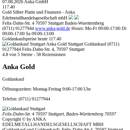
07.08.2026
Anka GmbH
117.40
Gold Silber Platin und Finanzen - Anka
Edelmetallhandelsgesellschaft mbH
Felix-Dahn-Str. 4
70597
Stuttgart
Baden-Wuerttemberg
(0711) 91277944
www.anka-gold.de
Hours:
Mo-Fr 09:00-17:00
Di
09:00-17:00
Sa 09:00-13:00
Goldankaufspreise heute
117.40
Anka Gold Stuttgart
Goldankauf
(0711)
91277944
Felix-Dahn-Str. 4, 70597 Stuttgart
4.8
von
5
Sterne -
58
Rezensionen
Anka Gold
Goldankauf
Öffnungszeiten:
Montag-Freitag 9:00-17:00 Uhr
Telefon:
(0711) 91277944
Felix-Dahn-Str. 4
70597 Stuttgart
,
Baden-Württemberg
70597
Copyright © by ANKA
EDELMETALLHANDELSGESELLSCHAFT MBH
(Goldankauf und Goldverkauf), Felix-Dahn-Str.4, 70597 Stuttgart