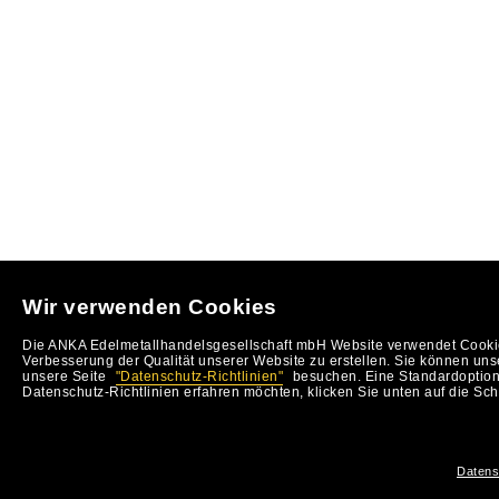
Wir verwenden Cookies
Die ANKA Edelmetallhandelsgesellschaft mbH Website verwendet Cookie
Verbesserung der Qualität unserer Website zu erstellen. Sie können uns
unsere Seite
"Datenschutz-Richtlinien"
besuchen. Eine Standardoption 
Datenschutz-Richtlinien erfahren möchten, klicken Sie unten auf die Sch
Datens