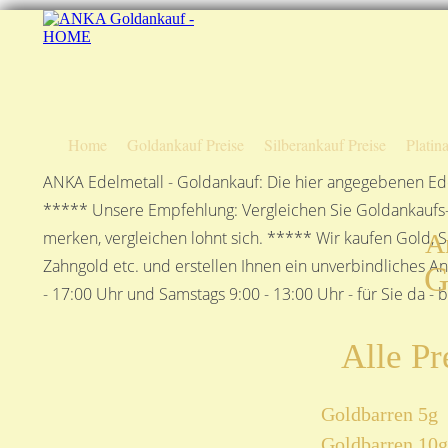
Home
Goldankauf Preise
Silberankauf Preise
Platin
ANKA Edelmetall - Goldankauf: Die hier angegebenen Ede
***** Unsere Empfehlung: Vergleichen Sie Goldankaufs-P
merken, vergleichen lohnt sich. ***** Wir kaufen Gold, S
A
Zahngold etc. und erstellen Ihnen ein unverbindliches A
G
- 17:00 Uhr und Samstags 9:00 - 13:00 Uhr - für Sie da - 
Alle Pr
Goldbarren 5g
Goldbarren 10g