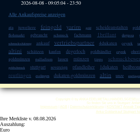
2026-08-08 - 09:05:04
-
23:50
Alle Ankaufspreise anzeigen
feingold
yarim
scheideanstalten
juweliere
ata
gol
gold
1brillant
gebraucht
fachmann
flohmarkt
schmuck
degussa
vertriebspartner
ankauf
4dukaten
çeyrek
schmuckschätzung
t
altini
degerloch
schätzen
kaufen
goldhändler
ohrr
ceyrek
schmuckbewer
münzen
goldmünzen
lassen
palladium
tipps
stuttgart
pfandleiher
1dukaten
heilbron
sovereign
goldschmuck
altin
reutlingen
dukaten-goldmünzen
unze
esslingen
reutlinge
Copyright © by ANKA EDELMETALLHANDELSGESELLSCHAF
So finden Sie uns in Stuttgart: Anf
Impressum
|
AGB
|
Datenschutzerklärung
|
KONTAKT
Anwalt-Tip
Anka Goldankauf Stuttgart
h
Ihre Merkliste v. 08.08.2026
Auszahlung:
Euro