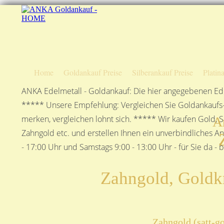
Home
Goldankauf Preise
Silberankauf Preise
Platin
ANKA Edelmetall - Goldankauf: Die hier angegebenen Ede
***** Unsere Empfehlung: Vergleichen Sie Goldankaufs-P
merken, vergleichen lohnt sich. ***** Wir kaufen Gold, S
A
Zahngold etc. und erstellen Ihnen ein unverbindliches A
- 17:00 Uhr und Samstags 9:00 - 13:00 Uhr - für Sie da - 
Zahngold, Goldk
Zahngold (satt-g