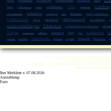
altini
erfahrung
goldbarren
kostenlos
vertriebspartner
ankauf
reutlin
alim
tipps
goldhändler
goldkette
goldschmuck
burma
palladium
gold-goldmünze
diamanten
schmuckhändler
cumhuriyet
altin
goldmünzen
silberschmuck
unze
inzahlung
modelleri
d
raum-reutlingen
2dukaten
schmuckbewertungen
pfandl
t
22ayar
heilbronn
ring
juweliere
adresse
grammwage
peso
almanyada
feingold
ç
kaufen
ceyrek
britannia
1brillant
4dukaten
Copyright © by ANKA EDELMETALLHANDELSGESELLSCHAF
So finden Sie uns in Stuttgart: Anf
Impressum
|
AGB
|
Datenschutzerklärung
|
KONTAKT
Anwalt-Tip
Anka Goldankauf Stuttgart
h
Ihre Merkliste v. 07.08.2026
Auszahlung:
Euro