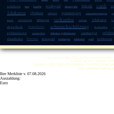
canli
weißgold
bilezik
schätzen
tam
kaufen
almanyada
22
1dukaten
1brillant
grammwage
adana
schmuckbewertungen
go
verkaufen
2dukaten
sovereign
tübingen
y
unze
satimi
schmuckschätzung
juweliere
degerloch
kostenlos
erfahr
goldmünzen
cumhuriyet
armreifen
dukaten-goldmünzen
burma
feingold
heilbronn
pfandleiher
reutlingen
4dukaten
gold
Copyright © by ANKA EDELMETALLHANDELSGESELLSCHAF
So finden Sie uns in Stuttgart: Anf
Impressum
|
AGB
|
Datenschutzerklärung
|
KONTAKT
Anwalt-Tip
Anka Goldankauf Stuttgart
h
Ihre Merkliste v. 07.08.2026
Auszahlung:
Euro