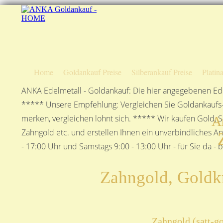
Home
Goldankauf Preise
Silberankauf Preise
Platin
ANKA Edelmetall - Goldankauf: Die hier angegebenen Ede
***** Unsere Empfehlung: Vergleichen Sie Goldankaufs-P
merken, vergleichen lohnt sich. ***** Wir kaufen Gold, S
A
Zahngold etc. und erstellen Ihnen ein unverbindliches A
- 17:00 Uhr und Samstags 9:00 - 13:00 Uhr - für Sie da - 
Zahngold, Goldk
Zahngold (satt-g