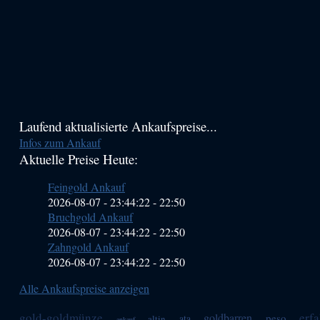
Haupt-
Laufend aktualisierte Ankaufspreise...
Infos zum Ankauf
Sidebar
Aktuelle Preise Heute:
(Primary)
Feingold Ankauf
2026-08-07 - 23:44:22
-
22:50
Bruchgold Ankauf
2026-08-07 - 23:44:22
-
22:50
Zahngold Ankauf
2026-08-07 - 23:44:22
-
22:50
Alle Ankaufspreise anzeigen
gold-goldmünze
erf
goldbarren
peso
ata
altin
ankauf