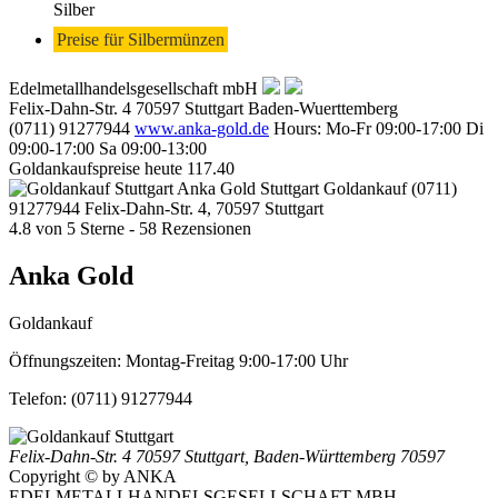
Silber
Preise für Silbermünzen
Edelmetallhandelsgesellschaft mbH
Felix-Dahn-Str. 4
70597
Stuttgart
Baden-Wuerttemberg
(0711) 91277944
www.anka-gold.de
Hours:
Mo-Fr 09:00-17:00
Di
09:00-17:00
Sa 09:00-13:00
Goldankaufspreise heute
117.40
Anka Gold Stuttgart
Goldankauf
(0711)
91277944
Felix-Dahn-Str. 4, 70597 Stuttgart
4.8
von
5
Sterne -
58
Rezensionen
Anka Gold
Goldankauf
Öffnungszeiten:
Montag-Freitag 9:00-17:00 Uhr
Telefon:
(0711) 91277944
Felix-Dahn-Str. 4
70597 Stuttgart
,
Baden-Württemberg
70597
Copyright © by ANKA
EDELMETALLHANDELSGESELLSCHAFT MBH