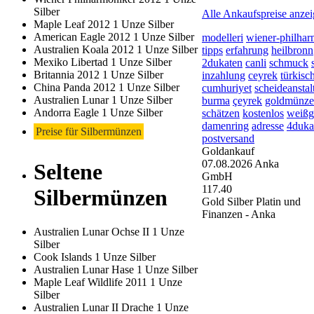
Silber
Alle Ankaufspreise anze
Maple Leaf 2012 1 Unze Silber
American Eagle 2012 1 Unze Silber
modelleri
wiener-philhar
Australien Koala 2012 1 Unze Silber
tipps
erfahrung
heilbronn
Mexiko Libertad 1 Unze Silber
2dukaten
canli
schmuck
Britannia 2012 1 Unze Silber
inzahlung
ceyrek
türkisc
China Panda 2012 1 Unze Silber
cumhuriyet
scheideanstal
Australien Lunar 1 Unze Silber
burma
çeyrek
goldmünz
Andorra Eagle 1 Unze Silber
schätzen
kostenlos
weißg
damenring
adresse
4duka
Preise für Silbermünzen
postversand
Goldankauf
07.08.2026
Anka
Seltene
GmbH
117.40
Silbermünzen
Gold Silber Platin und
Finanzen - Anka
Australien Lunar Ochse II 1 Unze
Silber
Cook Islands 1 Unze Silber
Australien Lunar Hase 1 Unze Silber
Maple Leaf Wildlife 2011 1 Unze
Silber
Australien Lunar II Drache 1 Unze