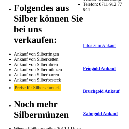
Telefon: 0711-912 77
Folgendes aus
944
Silber können Sie
bei uns
Laufend aktualisier
Haupt-
verkaufen:
Sidebar
Infos zum Ankauf
(Primary)
Ankauf von Silberringen
Aktuelle Preise Heu
Ankauf von Silberketten
Ankauf von Silberuhren
Feingold Ankauf
Ankauf von Silbermünzen
Ankauf von Silberbarren
2026-08-09 - 10:42:21
-
Ankauf von Silberbesteck
Preise für Silberschmuck
Bruchgold Ankauf
Noch mehr
2026-08-09 - 10:42:21
-
Silbermünzen
Zahngold Ankauf
2026-08-09 - 10:42:21
-
Wiener Philharmoniker 2012 1 Unze