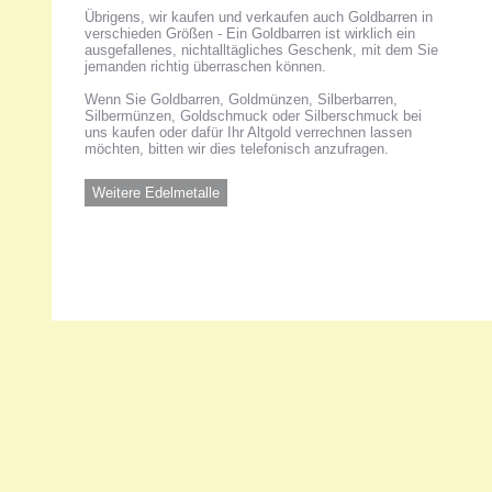
Übrigens, wir kaufen und verkaufen auch Goldbarren in
verschieden Größen - Ein Goldbarren ist wirklich ein
ausgefallenes, nichtalltägliches Geschenk, mit dem Sie
jemanden richtig überraschen können.
Wenn Sie Goldbarren, Goldmünzen, Silberbarren,
Silbermünzen, Goldschmuck oder Silberschmuck bei
uns kaufen oder dafür Ihr Altgold verrechnen lassen
möchten, bitten wir dies telefonisch anzufragen.
Weitere Edelmetalle
Unsere 
ANKA Ede
gesellsch
Felix-Dah
70597 Stu