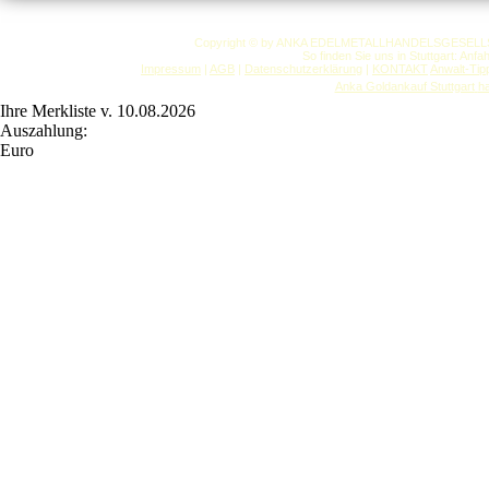
Copyright © by ANKA EDELMETALLHANDELSGESELLSCHAF
So finden Sie uns in Stuttgart: Anf
Impressum
|
AGB
|
Datenschutzerklärung
|
KONTAKT
Anwalt-Tip
Anka Goldankauf Stuttgart
h
Ihre Merkliste v. 10.08.2026
Auszahlung:
Euro